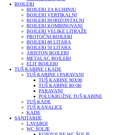
BOJLERI
BOJLERI ZA KUHINJU
BOJLERI VERTIKALNI
BOJLERI HORIZONTALNI
BOJLERI KOMBINOVANI
BOJLERI VELIKE LITRAŽE
PROTOČNI BOJLERI
BOJLERI 80 LITARA
BOJLERI 50 LITARA
ARISTON BOJLERI
METALAC BOJLERI
ELIT BOJLERI
TUŠ KABINE I KADE
TUŠ KABINE I PARAVANI
TUŠ KABINE 90X90
TUŠ KABINE 80×80
PARAVANI
POLUKRUŽNE TUŠ KABINE
TUŠ KADE
TUŠ KANALICE
KADE
SANITARIJE
LAVABOI
WC ŠOLJE
KONZOLNE WC ŠOLJE