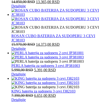
14.850,00
RSD
13.365,00
RSD
Detaljnije
ROSAN CUBO BATERIJA ZA SUDOPERU 3 CEVI
JC38103
15.970,00
RSD
14.373,00
RSD
Detaljnije
PERLA baterija za sudoperu 3 cevi JP381003
5.990,00
RSD
5.391,00
RSD
Detaljnije
KING baterija za sudoperu 3 cevi J382103
7.390,00
RSD
6.651,00
RSD
Detaljnije