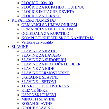
PLOČICE 100×100
PLOČICE ZA KUPATILO I KUHINJU
PLOČICE IMITACIJE DRVETA
PLOČICE ZA TERASU
KUPATILSKI NAMEŠTAJ
ORMARIĆI SA UMIVAONIKOM
ORMARIĆI SA OGLEDALOM
OGLEDALA ZA KUPATILO
KOMPLETI KUPATILSKOG NAMEŠTAJA
Vertikale za kupatilo
SLAVINE
SLAVINE ZA KADU
SLAVINE ZA LAVABO
SLAVINE ZA SUDOPERU
SLAVINE ZA PROTOČNI BOJLER
SLAVINE ZA BIDE
SLAVINE TERMOSTATSKE
UGRADNE SLAVINE
SLAVINE – SETOVI
TUŠ RUČICE I TUŠ CREVA
KLIZNE ŠIPKE
USPONSKI TUŠEVI
MINOTTI SLAVINE
ROSAN SLAVINE
GROHE SLAVINE