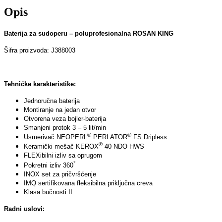
Opis
Baterija za sudoperu – poluprofesionalna ROSAN KING
Šifra proizvoda: J388003
Tehničke karakteristike:
Jednoručna baterija
Montiranje na jedan otvor
Otvorena veza bojler-baterija
Smanjeni protok 3 – 5 lit/min
®
®
Usmerivač NEOPERL
PERLATOR
FS Dripless
®
Keramički mešač KEROX
40 NDO HWS
FLEXibilni izliv sa oprugom
°
Pokretni izliv 360
INOX set za pričvršćenje
IMQ sertifikovana fleksibilna priključna creva
Klasa bučnosti II
Radni uslovi: