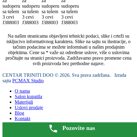
Na našim stranicama objavljeni tehnicki podaci, slike i crteži su
iskljucivo informativnog karaktera. Slike na sajtu su ilustracije, o
tačnim podacima se možete informisati u našim prodajnim
objektima. Cene sa * važe uz određene uslove, više o uslovima
pročitajte na stranici proizvoda. Zadržavamo pravo promene cena
svih proizvoda bez prethodne najave.
CENTAR TRINITI DOO © 2026. Sva prava zadržana. Izrada
sajta
PCMAX Studio
O nama
Salon kupatila
Materijali
Uslovi prodaje
Blog
Kontakt
Pozovite nas