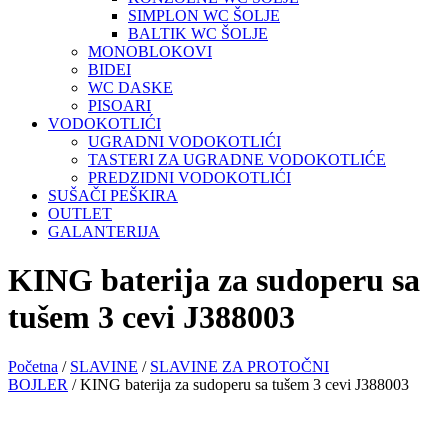
SIMPLON WC ŠOLJE
BALTIK WC ŠOLJE
MONOBLOKOVI
BIDEI
WC DASKE
PISOARI
VODOKOTLIĆI
UGRADNI VODOKOTLIĆI
TASTERI ZA UGRADNE VODOKOTLIĆE
PREDZIDNI VODOKOTLIĆI
SUŠAČI PEŠKIRA
OUTLET
GALANTERIJA
KING baterija za sudoperu sa
tušem 3 cevi J388003
Početna
/
SLAVINE
/
SLAVINE ZA PROTOČNI
BOJLER
/ KING baterija za sudoperu sa tušem 3 cevi J388003