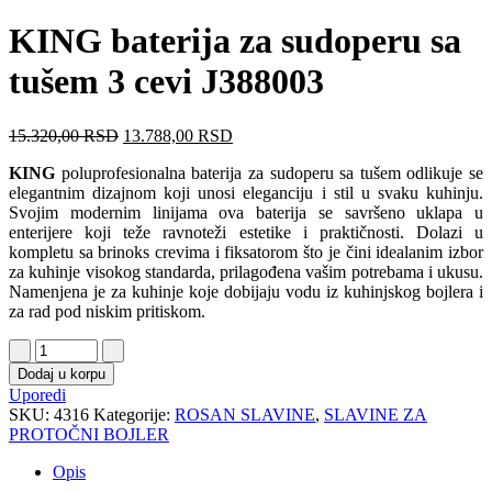
KING baterija za sudoperu sa
tušem 3 cevi J388003
15.320,00
RSD
13.788,00
RSD
KING
poluprofesionalna baterija za sudoperu sa tušem odlikuje se
elegantnim dizajnom koji unosi eleganciju i stil u svaku kuhinju.
Svojim modernim linijama ova baterija se savršeno uklapa u
enterijere koji teže ravnoteži estetike i praktičnosti. Dolazi u
kompletu sa brinoks crevima i fiksatorom što je čini idealanim izbor
za kuhinje visokog standarda, prilagođena vašim potrebama i ukusu.
Namenjena je za kuhinje koje dobijaju vodu iz kuhinjskog bojlera i
za rad pod niskim pritiskom.
Dodaj u korpu
Uporedi
SKU:
4316
Kategorije:
ROSAN SLAVINE
,
SLAVINE ZA
PROTOČNI BOJLER
Opis