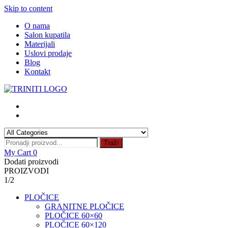
Skip to content
O nama
Salon kupatila
Materijali
Uslovi prodaje
Blog
Kontakt
Traži
My Cart
0
Dodati proizvodi
PROIZVODI
1/2
PLOČICE
GRANITNE PLOČICE
PLOČICE 60×60
PLOČICE 60×120