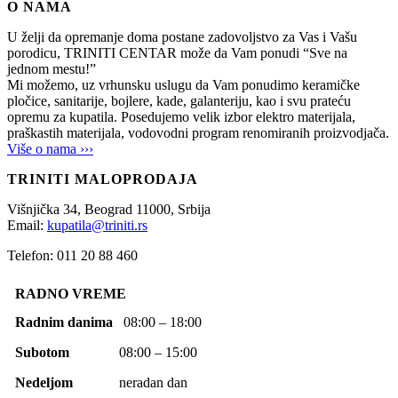
O NAMA
U želji da opremanje doma postane zadovoljstvo za Vas i Vašu
porodicu, TRINITI CENTAR može da Vam ponudi “Sve na
jednom mestu!”
Mi možemo, uz vrhunsku uslugu da Vam ponudimo keramičke
pločice, sanitarije, bojlere, kade, galanteriju, kao i svu prateću
opremu za kupatila. Posedujemo velik izbor elektro materijala,
praškastih materijala, vodovodni program renomiranih proizvodjača.
Više o nama ›››
TRINITI MALOPRODAJA
Višnjička 34,
Beograd
11000,
Srbija
Email:
kupatila@triniti.rs
Telefon: 011 20 88 460
RADNO VREME
Radnim danima
08:00 – 18:00
Subotom
08:00 – 15:00
Nedeljom
neradan dan