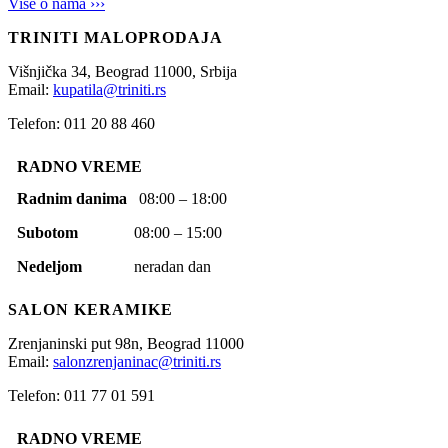
Više o nama ›››
TRINITI MALOPRODAJA
Višnjička 34,
Beograd
11000,
Srbija
Email:
kupatila@triniti.rs
Telefon: 011 20 88 460
RADNO VREME
Radnim danima
08:00 – 18:00
Subotom
08:00 – 15:00
Nedeljom
neradan dan
SALON KERAMIKE
Zrenjaninski put 98n,
Beograd
11000
Email:
salonzrenjaninac@triniti.rs
Telefon: 011 77 01 591
RADNO VREME