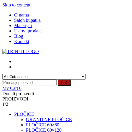
Skip to content
O nama
Salon kupatila
Materijali
Uslovi prodaje
Blog
Kontakt
Traži
My Cart
0
Dodati proizvodi
PROIZVODI
1/2
PLOČICE
GRANITNE PLOČICE
PLOČICE 60×60
PLOČICE 60×120