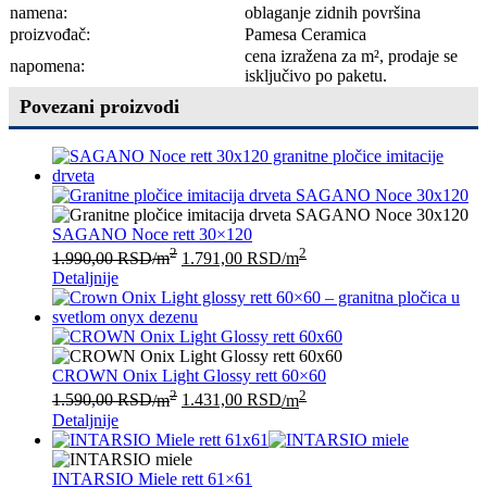
namena:
oblaganje zidnih površina
proizvođač:
Pamesa Ceramica
cena izražena za m², prodaje se
napomena:
isključivo po paketu.
Povezani proizvodi
SAGANO Noce rett 30×120
2
2
1.990,00
RSD
/m
1.791,00
RSD
/m
Detaljnije
CROWN Onix Light Glossy rett 60×60
2
2
1.590,00
RSD
/m
1.431,00
RSD
/m
Detaljnije
INTARSIO Miele rett 61×61