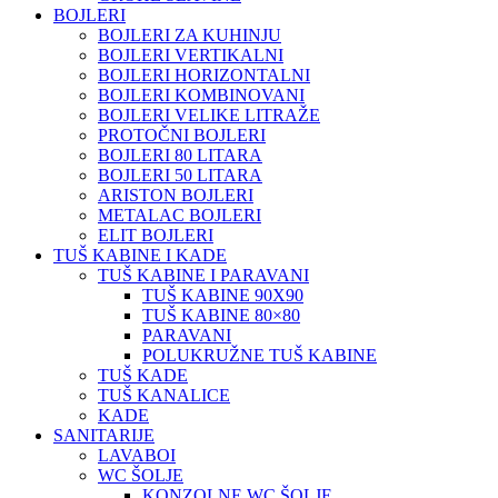
BOJLERI
BOJLERI ZA KUHINJU
BOJLERI VERTIKALNI
BOJLERI HORIZONTALNI
BOJLERI KOMBINOVANI
BOJLERI VELIKE LITRAŽE
PROTOČNI BOJLERI
BOJLERI 80 LITARA
BOJLERI 50 LITARA
ARISTON BOJLERI
METALAC BOJLERI
ELIT BOJLERI
TUŠ KABINE I KADE
TUŠ KABINE I PARAVANI
TUŠ KABINE 90X90
TUŠ KABINE 80×80
PARAVANI
POLUKRUŽNE TUŠ KABINE
TUŠ KADE
TUŠ KANALICE
KADE
SANITARIJE
LAVABOI
WC ŠOLJE
KONZOLNE WC ŠOLJE