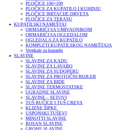
PLOČICE 100×100
PLOČICE ZA KUPATILO I KUHINJU
PLOČICE IMITACIJE DRVETA
PLOČICE ZA TERASU
KUPATILSKI NAMEŠTAJ
ORMARIĆI SA UMIVAONIKOM
ORMARIĆI SA OGLEDALOM
OGLEDALA ZA KUPATILO
KOMPLETI KUPATILSKOG NAMEŠTAJA
Vertikale za kupatilo
SLAVINE
SLAVINE ZA KADU
SLAVINE ZA LAVABO
SLAVINE ZA SUDOPERU
SLAVINE ZA PROTOČNI BOJLER
SLAVINE ZA BIDE
SLAVINE TERMOSTATSKE
UGRADNE SLAVINE
SLAVINE – SETOVI
TUŠ RUČICE I TUŠ CREVA
KLIZNE ŠIPKE
USPONSKI TUŠEVI
MINOTTI SLAVINE
ROSAN SLAVINE
GROHE SLAVINE