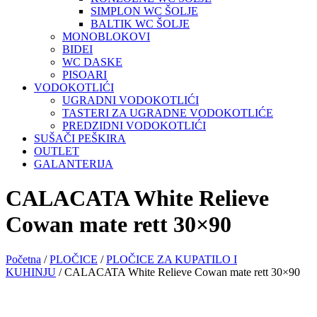
SIMPLON WC ŠOLJE
BALTIK WC ŠOLJE
MONOBLOKOVI
BIDEI
WC DASKE
PISOARI
VODOKOTLIĆI
UGRADNI VODOKOTLIĆI
TASTERI ZA UGRADNE VODOKOTLIĆE
PREDZIDNI VODOKOTLIĆI
SUŠAČI PEŠKIRA
OUTLET
GALANTERIJA
CALACATA White Relieve
Cowan mate rett 30×90
Početna
/
PLOČICE
/
PLOČICE ZA KUPATILO I
KUHINJU
/ CALACATA White Relieve Cowan mate rett 30×90