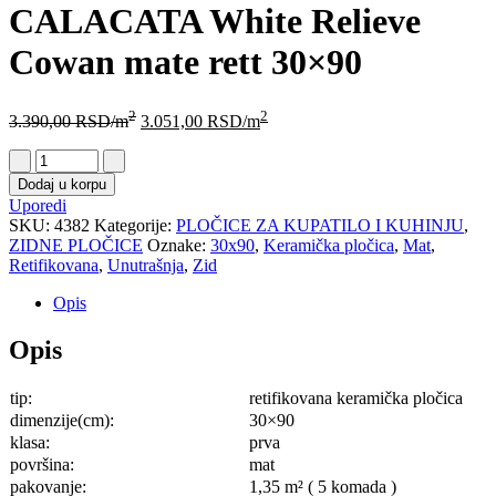
CALACATA White Relieve
Cowan mate rett 30×90
2
2
3.390,00
RSD
/m
3.051,00
RSD
/m
Dodaj u korpu
Uporedi
SKU:
4382
Kategorije:
PLOČICE ZA KUPATILO I KUHINJU
,
ZIDNE PLOČICE
Oznake:
30x90
,
Keramička pločica
,
Mat
,
Retifikovana
,
Unutrašnja
,
Zid
Opis
Opis
tip:
retifikovana keramička pločica
dimenzije(cm):
30×90
klasa:
prva
površina:
mat
pakovanje:
1,35 m² ( 5 komada )