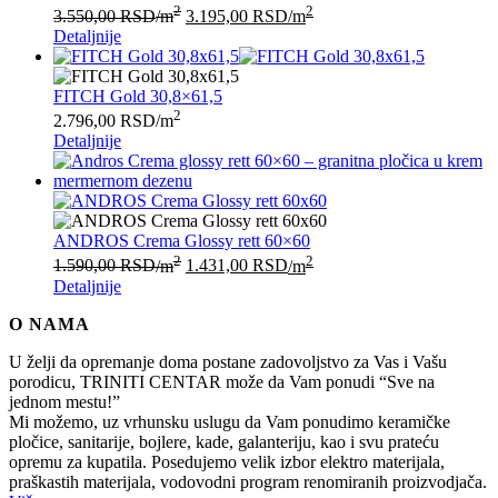
2
2
3.550,00
RSD
/m
3.195,00
RSD
/m
Detaljnije
FITCH Gold 30,8×61,5
2
2.796,00
RSD
/m
Detaljnije
ANDROS Crema Glossy rett 60×60
2
2
1.590,00
RSD
/m
1.431,00
RSD
/m
Detaljnije
O NAMA
U želji da opremanje doma postane zadovoljstvo za Vas i Vašu
porodicu, TRINITI CENTAR može da Vam ponudi “Sve na
jednom mestu!”
Mi možemo, uz vrhunsku uslugu da Vam ponudimo keramičke
pločice, sanitarije, bojlere, kade, galanteriju, kao i svu prateću
opremu za kupatila. Posedujemo velik izbor elektro materijala,
praškastih materijala, vodovodni program renomiranih proizvodjača.