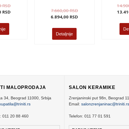
0
RSD
14.90
7.660,00
RSD
00
RSD
13.41
6.894,00
RSD
nije
Det
Detaljnije
ITI MALOPRODAJA
SALON KERAMIKE
ka 34,
Beograd
11000,
Srbija
Zrenjaninski put 98n,
Beograd
1
kupatila@triniti.rs
Email:
salonzrenjaninac@triniti.r
n: 011 20 88 460
Telefon: 011 77 01 591