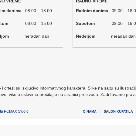
NO VREME
RADNO VREME
nim danima
08:00 – 18:00
Radnim danima
09:00 – 18:
botom
08:00 – 15:00
Subotom
09:00 – 15:
deljom
neradan dan
Nedeljom
neradan dan
 i crteži su iskljucivo informativnog karaktera. Slike na sajtu su ilustr
ove, više o uslovima pročitajte na stranici proizvoda. Zadržavamo pra
jta
PCMAX Studio
O NAMA
SALON KUPATILA