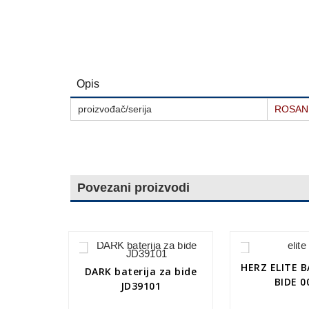
Opis
proizvođač/serija
ROSAN
Povezani proizvodi
HERZ ELITE B
DARK baterija za bide
BIDE 0
JD39101