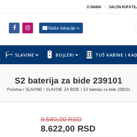
O NAMA
SALON KUPATIL
Naše lokacije ››
SLAVINE
BOJLERI
TUŠ KABINE I KA
S2 baterija za bide 239101
Početna
/
SLAVINE
/
SLAVINE ZA BIDE
/ S2 baterija za bide 239101
9.580,00
RSD
8.622,00
RSD