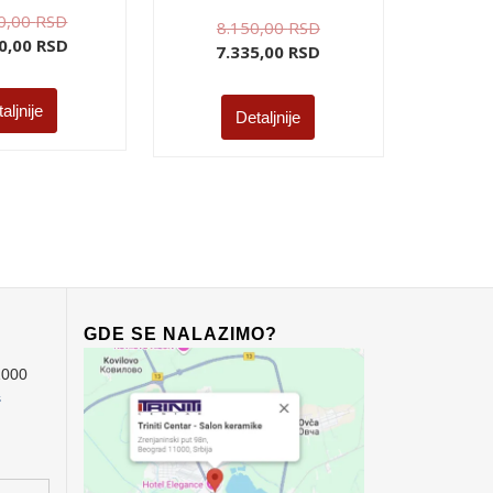
0,00
RSD
8.150,00
RSD
0,00
RSD
7.335,00
RSD
aljnije
Detaljnije
GDE SE NALAZIMO?
1000
s