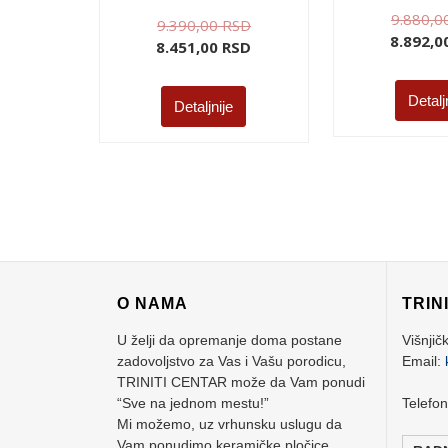
9.880,0
9.390,00
RSD
8.892,
8.451,00
RSD
Detalj
Detaljnije
O NAMA
TRIN
U želji da opremanje doma postane
Višnjič
zadovoljstvo za Vas i Vašu porodicu,
Email:
TRINITI CENTAR može da Vam ponudi
“Sve na jednom mestu!”
Telefo
Mi možemo, uz vrhunsku uslugu da
Vam ponudimo keramičke pločice,