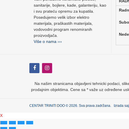
RAD
sanitarije, bojlere, kade, galanteriju, kao
Rad
i svu prateću opremu za kupatila.
Posedujemo velik izbor elektro
Su
materijala, praškastih materijala,
vodovodni program renomiranih
Ne
proizvodjača.
Više o nama ›››
Na našim stranicama objavljeni tehnicki podaci, slike
prodajnim objektima. Cene sa * važe uz određene usl
CENTAR TRINITI DOO © 2026. Sva prava zadržana. Izrada sa
X