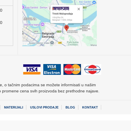
00
00
acije, o tačnim podacima se možete informisati u našim
vo promene cena svih proizvoda bez prethodne najave.
MATERIJALI
USLOVI PRODAJE
BLOG
KONTAKT