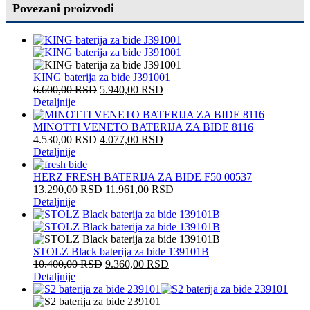
Povezani proizvodi
KING baterija za bide J391001
6.600,00
RSD
5.940,00
RSD
Detaljnije
MINOTTI VENETO BATERIJA ZA BIDE 8116
4.530,00
RSD
4.077,00
RSD
Detaljnije
HERZ FRESH BATERIJA ZA BIDE F50 00537
13.290,00
RSD
11.961,00
RSD
Detaljnije
STOLZ Black baterija za bide 139101B
10.400,00
RSD
9.360,00
RSD
Detaljnije