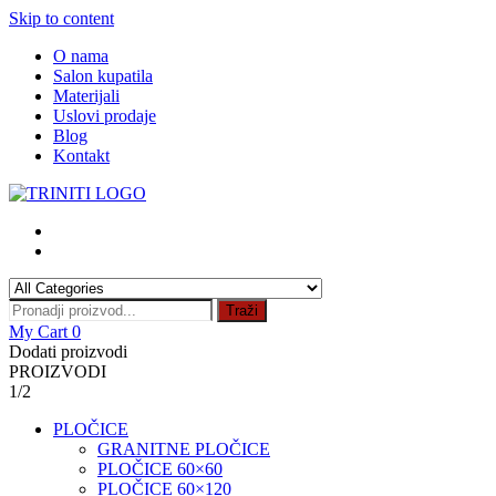
Skip to content
O nama
Salon kupatila
Materijali
Uslovi prodaje
Blog
Kontakt
Traži
My Cart
0
Dodati proizvodi
PROIZVODI
1/2
PLOČICE
GRANITNE PLOČICE
PLOČICE 60×60
PLOČICE 60×120