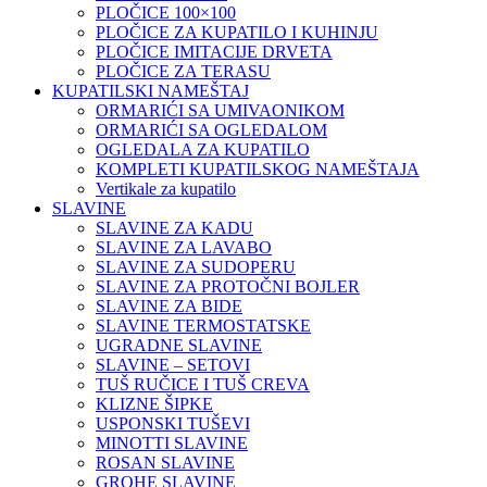
PLOČICE 100×100
PLOČICE ZA KUPATILO I KUHINJU
PLOČICE IMITACIJE DRVETA
PLOČICE ZA TERASU
KUPATILSKI NAMEŠTAJ
ORMARIĆI SA UMIVAONIKOM
ORMARIĆI SA OGLEDALOM
OGLEDALA ZA KUPATILO
KOMPLETI KUPATILSKOG NAMEŠTAJA
Vertikale za kupatilo
SLAVINE
SLAVINE ZA KADU
SLAVINE ZA LAVABO
SLAVINE ZA SUDOPERU
SLAVINE ZA PROTOČNI BOJLER
SLAVINE ZA BIDE
SLAVINE TERMOSTATSKE
UGRADNE SLAVINE
SLAVINE – SETOVI
TUŠ RUČICE I TUŠ CREVA
KLIZNE ŠIPKE
USPONSKI TUŠEVI
MINOTTI SLAVINE
ROSAN SLAVINE
GROHE SLAVINE