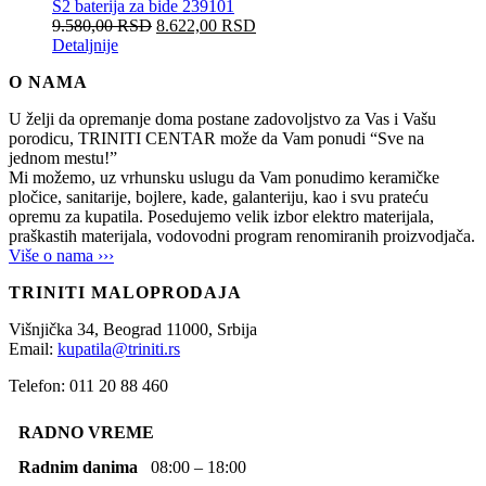
S2 baterija za bide 239101
9.580,00
RSD
8.622,00
RSD
Detaljnije
O NAMA
U želji da opremanje doma postane zadovoljstvo za Vas i Vašu
porodicu, TRINITI CENTAR može da Vam ponudi “Sve na
jednom mestu!”
Mi možemo, uz vrhunsku uslugu da Vam ponudimo keramičke
pločice, sanitarije, bojlere, kade, galanteriju, kao i svu prateću
opremu za kupatila. Posedujemo velik izbor elektro materijala,
praškastih materijala, vodovodni program renomiranih proizvodjača.
Više o nama ›››
TRINITI MALOPRODAJA
Višnjička 34,
Beograd
11000,
Srbija
Email:
kupatila@triniti.rs
Telefon: 011 20 88 460
RADNO VREME
Radnim danima
08:00 – 18:00