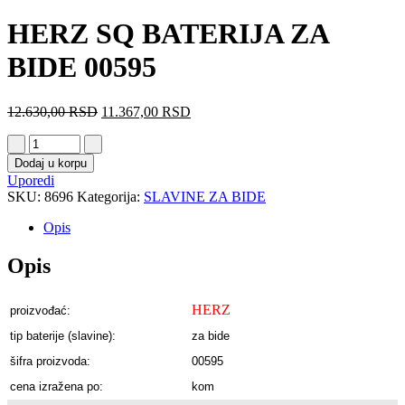
HERZ SQ BATERIJA ZA
BIDE 00595
12.630,00
RSD
11.367,00
RSD
Dodaj u korpu
Uporedi
SKU:
8696
Kategorija:
SLAVINE ZA BIDE
Opis
Opis
HERZ
proizvođać:
tip baterije (slavine):
za bide
šifra proizvoda:
00595
cena izražena po:
kom