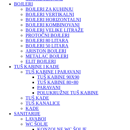
BOJLERI
BOJLERI ZA KUHINJU
BOJLERI VERTIKALNI
BOJLERI HORIZONTALNI
BOJLERI KOMBINOVANI
BOJLERI VELIKE LITRAŽE
PROTOČNI BOJLERI
BOJLERI 80 LITARA
BOJLERI 50 LITARA
ARISTON BOJLERI
METALAC BOJLERI
ELIT BOJLERI
TUŠ KABINE I KADE
TUŠ KABINE I PARAVANI
TUŠ KABINE 90X90
TUŠ KABINE 80×80
PARAVANI
POLUKRUŽNE TUŠ KABINE
TUŠ KADE
TUŠ KANALICE
KADE
SANITARIJE
LAVABOI
WC ŠOLJE
KONZOLNE WC ŠOLJE