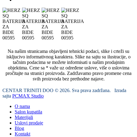
Na našim stranicama objavljeni tehnicki podaci, slike i crteži su
iskljucivo informativnog karaktera. Slike na sajtu su ilustracije, o
tačnim podacima se možete informisati u našim prodajnim
objektima. Cene sa * važe uz određene uslove, više o uslovima
pročitajte na stranici proizvoda. Zadržavamo pravo promene cena
svih proizvoda bez prethodne najave.
CENTAR TRINITI DOO © 2026. Sva prava zadržana. Izrada
sajta
PCMAX Studio
O nama
Salon kupatila
Materijali
Uslovi prodaje
Blog
Kontakt