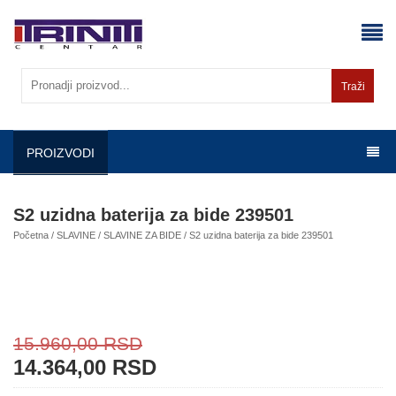
Skip
to
content
Traži
PROIZVODI
S2 uzidna baterija za bide 239501
Početna
/
SLAVINE
/
SLAVINE ZA BIDE
/ S2 uzidna baterija za bide 239501
15.960,00
RSD
14.364,00
RSD