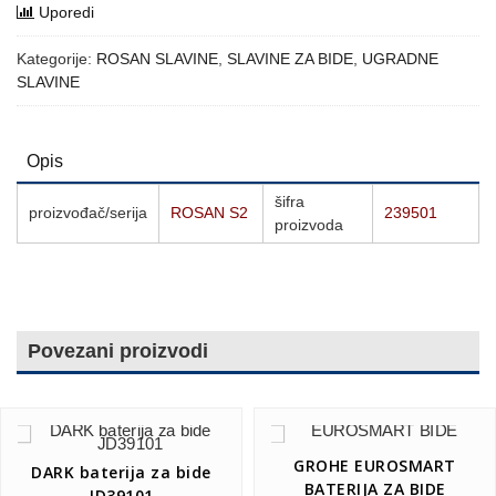
Uporedi
Kategorije:
ROSAN SLAVINE
,
SLAVINE ZA BIDE
,
UGRADNE
SLAVINE
Opis
šifra
proizvođač/serija
ROSAN S2
239501
proizvoda
Povezani proizvodi
GROHE EUROSMART
DARK baterija za bide
BATERIJA ZA BIDE
JD39101