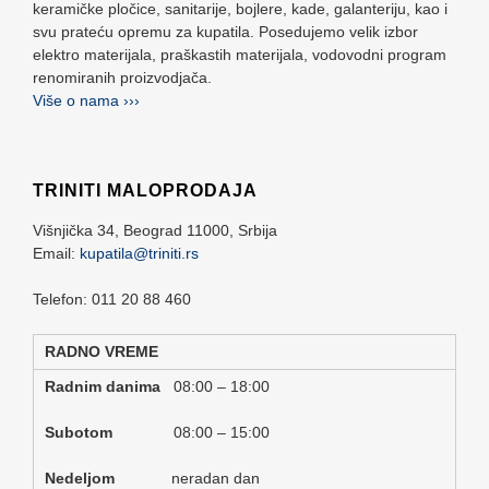
keramičke pločice, sanitarije, bojlere, kade, galanteriju, kao i
svu prateću opremu za kupatila. Posedujemo velik izbor
elektro materijala, praškastih materijala, vodovodni program
renomiranih proizvodjača.
Više o nama ›››
TRINITI MALOPRODAJA
Višnjička 34,
Beograd
11000,
Srbija
Email:
kupatila@triniti.rs
Telefon: 011 20 88 460
RADNO VREME
Radnim danima
08:00 – 18:00
Subotom
08:00 – 15:00
Nedeljom
neradan dan