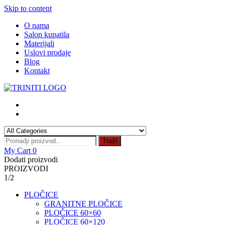
Skip to content
O nama
Salon kupatila
Materijali
Uslovi prodaje
Blog
Kontakt
Traži
My Cart
0
Dodati proizvodi
PROIZVODI
1/2
PLOČICE
GRANITNE PLOČICE
PLOČICE 60×60
PLOČICE 60×120