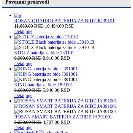
Povezani proizvodi
ROSAN QUADRO BATERIJA ZA BIDE JQ39101
11.660,00
RSD
10.494,00
RSD
Detaljnije
STOLZ baterija za bide 139101
9.900,00
RSD
8.910,00
RSD
Detaljnije
KING baterija za bide J391001
6.600,00
RSD
5.940,00
RSD
Detaljnije
ROSAN SMART BATERIJA ZA BIDE JA391001
5.230,00
RSD
4.707,00
RSD
Detaljnije