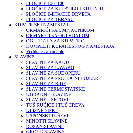
PLOČICE 100×100
PLOČICE ZA KUPATILO I KUHINJU
PLOČICE IMITACIJE DRVETA
PLOČICE ZA TERASU
KUPATILSKI NAMEŠTAJ
ORMARIĆI SA UMIVAONIKOM
ORMARIĆI SA OGLEDALOM
OGLEDALA ZA KUPATILO
KOMPLETI KUPATILSKOG NAMEŠTAJA
Vertikale za kupatilo
SLAVINE
SLAVINE ZA KADU
SLAVINE ZA LAVABO
SLAVINE ZA SUDOPERU
SLAVINE ZA PROTOČNI BOJLER
SLAVINE ZA BIDE
SLAVINE TERMOSTATSKE
UGRADNE SLAVINE
SLAVINE – SETOVI
TUŠ RUČICE I TUŠ CREVA
KLIZNE ŠIPKE
USPONSKI TUŠEVI
MINOTTI SLAVINE
ROSAN SLAVINE
GROHE SLAVINE