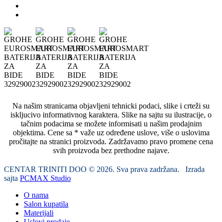
Na našim stranicama objavljeni tehnicki podaci, slike i crteži su
iskljucivo informativnog karaktera. Slike na sajtu su ilustracije, o
tačnim podacima se možete informisati u našim prodajnim
objektima. Cene sa * važe uz određene uslove, više o uslovima
pročitajte na stranici proizvoda. Zadržavamo pravo promene cena
svih proizvoda bez prethodne najave.
CENTAR TRINITI DOO © 2026. Sva prava zadržana. Izrada
sajta
PCMAX Studio
O nama
Salon kupatila
Materijali
Uslovi prodaje