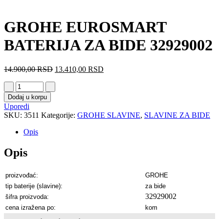
GROHE EUROSMART
BATERIJA ZA BIDE 32929002
14.900,00
RSD
13.410,00
RSD
Dodaj u korpu
Uporedi
SKU:
3511
Kategorije:
GROHE SLAVINE
,
SLAVINE ZA BIDE
Opis
Opis
proizvođać:
GROHE
tip baterije (slavine):
za bide
32929002
šifra proizvoda:
cena izražena po:
kom