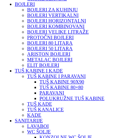
BOJLERI
BOJLERI ZA KUHINJU
BOJLERI VERTIKALNI
BOJLERI HORIZONTALNI
BOJLERI KOMBINOVANI
BOJLERI VELIKE LITRAŽE
PROTOČNI BOJLERI
BOJLERI 80 LITARA
BOJLERI 50 LITARA
ARISTON BOJLERI
METALAC BOJLERI
ELIT BOJLERI
TUŠ KABINE I KADE
TUŠ KABINE I PARAVANI
TUŠ KABINE 90X90
TUŠ KABINE 80×80
PARAVANI
POLUKRUŽNE TUŠ KABINE
TUŠ KADE
TUŠ KANALICE
KADE
SANITARIJE
LAVABOI
WC ŠOLJE
KONZOLNE WC ŠOLJE