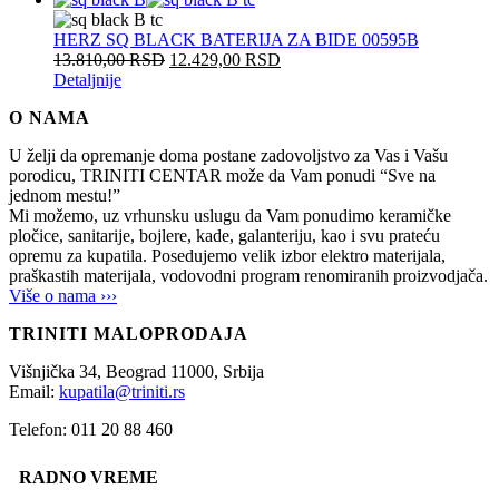
HERZ SQ BLACK BATERIJA ZA BIDE 00595B
13.810,00
RSD
12.429,00
RSD
Detaljnije
O NAMA
U želji da opremanje doma postane zadovoljstvo za Vas i Vašu
porodicu, TRINITI CENTAR može da Vam ponudi “Sve na
jednom mestu!”
Mi možemo, uz vrhunsku uslugu da Vam ponudimo keramičke
pločice, sanitarije, bojlere, kade, galanteriju, kao i svu prateću
opremu za kupatila. Posedujemo velik izbor elektro materijala,
praškastih materijala, vodovodni program renomiranih proizvodjača.
Više o nama ›››
TRINITI MALOPRODAJA
Višnjička 34,
Beograd
11000,
Srbija
Email:
kupatila@triniti.rs
Telefon: 011 20 88 460
RADNO VREME