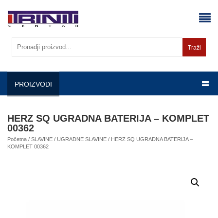
Skip
to
content
Traži
PROIZVODI
HERZ SQ UGRADNA BATERIJA – KOMPLET
00362
Početna
/
SLAVINE
/
UGRADNE SLAVINE
/ HERZ SQ UGRADNA BATERIJA –
KOMPLET 00362