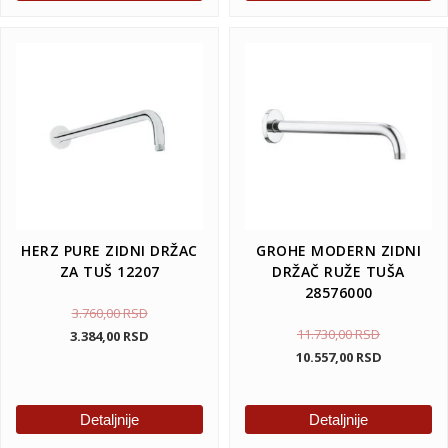
HERZ PURE ZIDNI DRŽAC
GROHE MODERN ZIDNI
ZA TUŠ 12207
DRŽAČ RUŽE TUŠA
28576000
3.760,00
RSD
11.730,00
RSD
3.384,00
RSD
10.557,00
RSD
Detaljnije
Detaljnije