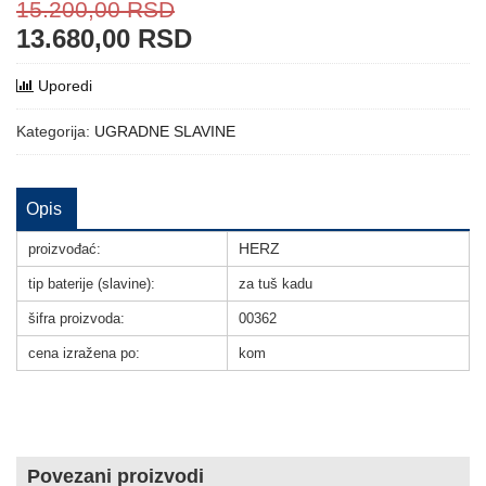
15.200,00
RSD
13.680,00
RSD
Uporedi
Kategorija:
UGRADNE SLAVINE
Opis
HERZ
proizvođać:
tip baterije (slavine):
za tuš kadu
šifra proizvoda:
00362
cena izražena po:
kom
Povezani proizvodi