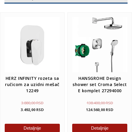
HERZ INFINITY rozeta sa
HANSGROHE Design
ručicom za uzidni mešač
shower set Croma Select
12249
E komplet 27294000
3.880,00
RSD
138.400,00
RSD
3.492,00
RSD
124.560,00
RSD
Detaljnije
Detaljnije