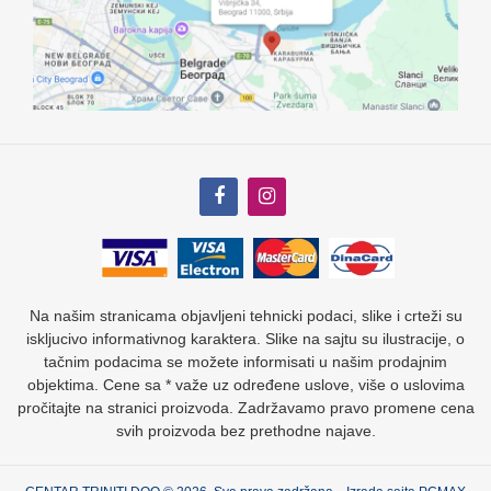
Na našim stranicama objavljeni tehnicki podaci, slike i crteži su
iskljucivo informativnog karaktera. Slike na sajtu su ilustracije, o
tačnim podacima se možete informisati u našim prodajnim
objektima. Cene sa * važe uz određene uslove, više o uslovima
pročitajte na stranici proizvoda. Zadržavamo pravo promene cena
svih proizvoda bez prethodne najave.