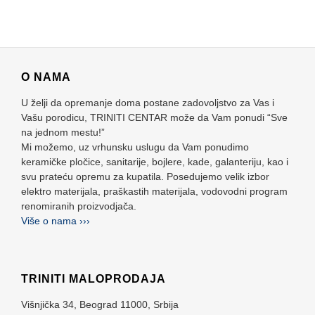
O NAMA
U želji da opremanje doma postane zadovoljstvo za Vas i
Vašu porodicu, TRINITI CENTAR može da Vam ponudi “Sve
na jednom mestu!”
Mi možemo, uz vrhunsku uslugu da Vam ponudimo
keramičke pločice, sanitarije, bojlere, kade, galanteriju, kao i
svu prateću opremu za kupatila. Posedujemo velik izbor
elektro materijala, praškastih materijala, vodovodni program
renomiranih proizvodjača.
Više o nama ›››
TRINITI MALOPRODAJA
Višnjička 34,
Beograd
11000,
Srbija