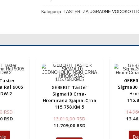
Kategorija:
TASTERI ZA UGRADNE VODOKOTLI
Taster
GEBER
a Ral 9005
Sigma30 
GEBERIT Taster
.DW.2
Hro
Sigma10 Crna-
115.
Hromirana Sjajna-Crna
115.758.KM.5
00
RSD
14.96
00
RSD
13.010,00
RSD
13.46
11.709,00
RSD
nije
Det