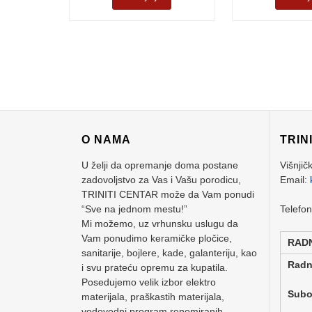
O NAMA
TRIN
U želji da opremanje doma postane
Višnjič
zadovoljstvo za Vas i Vašu porodicu,
Email:
TRINITI CENTAR može da Vam ponudi
“Sve na jednom mestu!”
Telefo
Mi možemo, uz vrhunsku uslugu da
Vam ponudimo keramičke pločice,
RAD
sanitarije, bojlere, kade, galanteriju, kao
Rad
i svu prateću opremu za kupatila.
Posedujemo velik izbor elektro
Su
materijala, praškastih materijala,
vodovodni program renomiranih