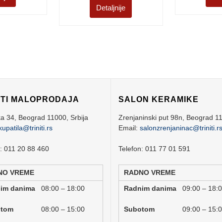
Detaljnije
ITI MALOPRODAJA
SALON KERAMIKE
ka 34,
Beograd
11000,
Srbija
Zrenjaninski put 98n,
Beograd
1
kupatila@triniti.rs
Email:
salonzrenjaninac@triniti.r
n: 011 20 88 460
Telefon: 011 77 01 591
NO VREME
RADNO VREME
nim danima
08:00 – 18:00
Radnim danima
09:00 – 18:
botom
08:00 – 15:00
Subotom
09:00 – 15: