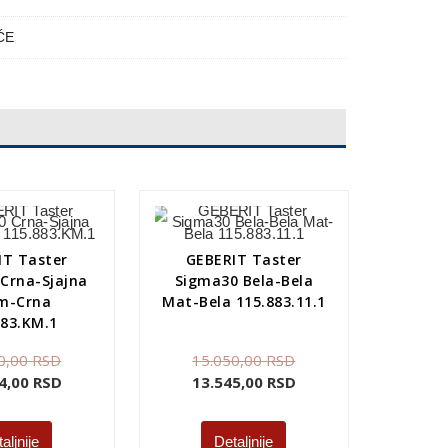
ĆE
IT Taster
GEBERIT Taster
Crna-Sjajna
Sigma30 Bela-Bela
m-Crna
Mat-Bela 115.883.11.1
883.KM.1
0,00
RSD
15.050,00
RSD
4,00
RSD
13.545,00
RSD
aljnije
Detaljnije