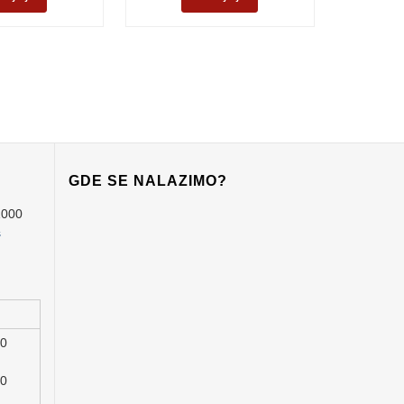
GDE SE NALAZIMO?
1000
s
00
00