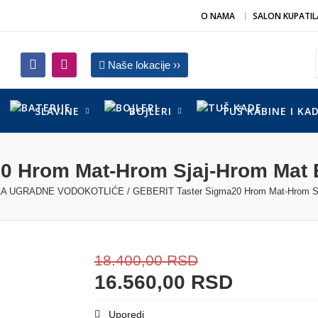
O NAMA
SALON KUPATIL
Naše lokacije ››
SLAVINE
BOJLERI
TUŠ KABINE I KA
0 Hrom Mat-Hrom Sjaj-Hrom Mat E
ZA UGRADNE VODOKOTLIĆE
/ GEBERIT Taster Sigma20 Hrom Mat-Hrom Sj
18.400,00
RSD
16.560,00
RSD
Uporedi