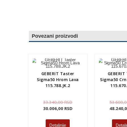
Povezani proizvodi
GEBERIT Taster
GEBERIT 
Sigma50 Hrom Lava
Sigma50 Crn
115.788.JK.2
115.670
33.340,00
RSD
53.600,
30.006,00
RSD
48.240,
Detaljnije
Detalj