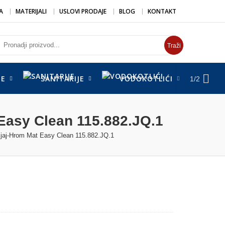
A
MATERIJALI
USLOVI PRODAJE
BLOG
KONTAKT
Traži
DE
SANITARIJE
VODOKOTLIĆI
SUŠ
1/2
asy Clean 115.882.JQ.1
aj-Hrom Mat Easy Clean 115.882.JQ.1