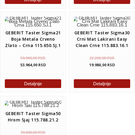
GEBERIT Taster Sigma21
GEBERIT Taster Sigma30
Boja Metala Crveno
Crni Mat Lakirani Easy
Zlato – Crna 115.650.SJ.1
Clean Crne 115.883.16.1
59.960,00
RSD
22.200,00
RSD
53.964,00
RSD
19.980,00
RSD
Detaljnije
Detaljnije
GEBERIT Taster Sigma50
Hrom Sjaj 115.788.21.2
39.600,00
RSD