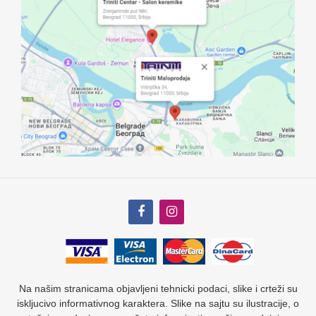
Na našim stranicama objavljeni tehnicki podaci, slike i crteži su
iskljucivo informativnog karaktera. Slike na sajtu su ilustracije, o