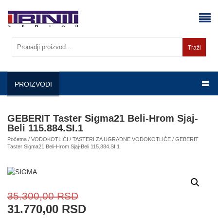
Skip
to
content
Traži
PROIZVODI
GEBERIT Taster Sigma21 Beli-Hrom Sjaj-
Beli 115.884.SI.1
Početna
/
VODOKOTLIĆI
/
TASTERI ZA UGRADNE VODOKOTLIĆE
/ GEBERIT
Taster Sigma21 Beli-Hrom Sjaj-Beli 115.884.SI.1
35.300,00
RSD
31.770,00
RSD