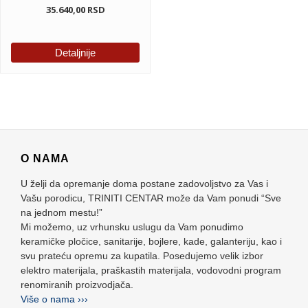
35.640,00
RSD
Detaljnije
O NAMA
U želji da opremanje doma postane zadovoljstvo za Vas i
Vašu porodicu, TRINITI CENTAR može da Vam ponudi “Sve
na jednom mestu!”
Mi možemo, uz vrhunsku uslugu da Vam ponudimo
keramičke pločice, sanitarije, bojlere, kade, galanteriju, kao i
svu prateću opremu za kupatila. Posedujemo velik izbor
elektro materijala, praškastih materijala, vodovodni program
renomiranih proizvodjača.
Više o nama ›››