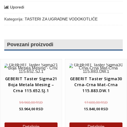
Uporedi
Kategorija:
TASTERI ZA UGRADNE VODOKOTLIĆE
Povezani proizvodi
GEBERIT Taster Sigma21
GEBERIT Taster Sigma30
Boja Metala Mesing –
Crna-Crna Mat-Crna
Crna 115.652.SJ.1
115.883.DW.1
59.960,00
RSD
17.600,00
RSD
53.964,00
RSD
15.840,00
RSD
Detaljnije
Detaljnije