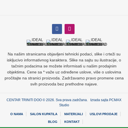
Na našim stranicama objavljeni tehnicki podaci, slike i crteži su
iskljucivo informativnog karaktera. Slike na sajtu su ilustracije, o
tačnim podacima se možete informisati u našim prodajnim
objektima. Cene sa * važe uz određene uslove, više o uslovima
pročitajte na stranici proizvoda. Zadržavamo pravo promene cena
svih proizvoda bez prethodne najave.
CENTAR TRINITI DOO © 2026. Sva prava zadržana. Izrada sajta
PCMAX
Studio
O NAMA
SALON KUPATILA
MATERIJALI
USLOVI PRODAJE
BLOG
KONTAKT