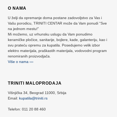
O NAMA
U želji da opremanje doma postane zadovoljstvo za Vas i
Vašu porodicu, TRINITI CENTAR može da Vam ponudi “Sve
na jednom mestu!”
Mi možemo, uz vrhunsku uslugu da Vam ponudimo
keramičke pločice, sanitarije, bojlere, kade, galanteriju, kao i
svu prateću opremu za kupatila. Posedujemo velik izbor
elektro materijala, praškastih materijala, vodovodni program
renomiranih proizvodjača.
Više o nama ›››
TRINITI MALOPRODAJA
Višnjička 34,
Beograd
11000,
Srbija
Email:
kupatila@triniti.rs
Telefon: 011 20 88 460