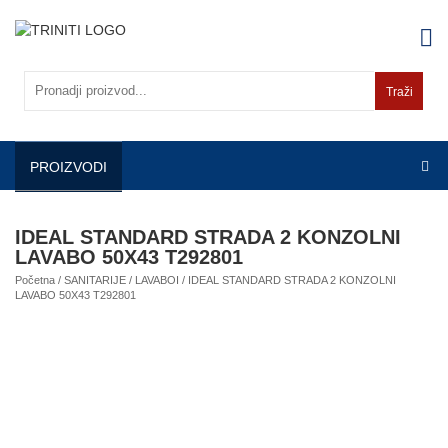
Skip
to
content
Traži
PROIZVODI
IDEAL STANDARD STRADA 2 KONZOLNI
LAVABO 50X43 T292801
Početna
/
SANITARIJE
/
LAVABOI
/ IDEAL STANDARD STRADA 2 KONZOLNI
LAVABO 50X43 T292801