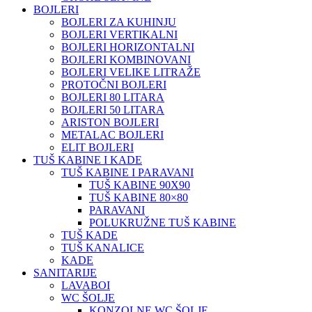
BOJLERI
BOJLERI ZA KUHINJU
BOJLERI VERTIKALNI
BOJLERI HORIZONTALNI
BOJLERI KOMBINOVANI
BOJLERI VELIKE LITRAŽE
PROTOČNI BOJLERI
BOJLERI 80 LITARA
BOJLERI 50 LITARA
ARISTON BOJLERI
METALAC BOJLERI
ELIT BOJLERI
TUŠ KABINE I KADE
TUŠ KABINE I PARAVANI
TUŠ KABINE 90X90
TUŠ KABINE 80×80
PARAVANI
POLUKRUŽNE TUŠ KABINE
TUŠ KADE
TUŠ KANALICE
KADE
SANITARIJE
LAVABOI
WC ŠOLJE
KONZOLNE WC ŠOLJE