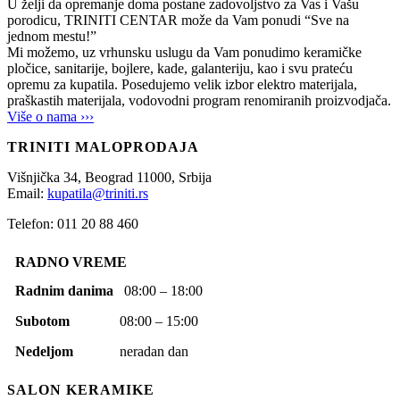
U želji da opremanje doma postane zadovoljstvo za Vas i Vašu
porodicu, TRINITI CENTAR može da Vam ponudi “Sve na
jednom mestu!”
Mi možemo, uz vrhunsku uslugu da Vam ponudimo keramičke
pločice, sanitarije, bojlere, kade, galanteriju, kao i svu prateću
opremu za kupatila. Posedujemo velik izbor elektro materijala,
praškastih materijala, vodovodni program renomiranih proizvodjača.
Više o nama ›››
TRINITI MALOPRODAJA
Višnjička 34,
Beograd
11000,
Srbija
Email:
kupatila@triniti.rs
Telefon: 011 20 88 460
RADNO VREME
Radnim danima
08:00 – 18:00
Subotom
08:00 – 15:00
Nedeljom
neradan dan
SALON KERAMIKE