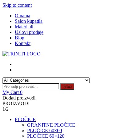
Skip to content
O nama
Salon kupatila
Materijali
Uslovi prodaje
Blog
Kontakt
Traži
My Cart
0
Dodati proizvodi
PROIZVODI
1/2
PLOČICE
GRANITNE PLOČICE
PLOČICE 60×60
PLOČICE 60×120