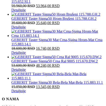
115.652.SI.1
59.960,00
RSD
53.964,00
RSD
Detaljnije
GEBERIT Taster Sigma50 Hrom Brušeni 115.788.GH.2
39.600,00
RSD
35.640,00
RSD
Detaljnije
GEBERIT Taster Sigma30 Mat Crna-Sjajna Hrom-Mat Crna
115.883.14.1
18.600,00
RSD
16.740,00
RSD
Detaljnije
GEBERIT Taster Sigma50 Crna Ral 9005 115.670.DW.2
53.600,00
RSD
48.240,00
RSD
Detaljnije
GEBERIT Taster Sigma30 Bela-Bela Mat-Bela 115.883.11.1
15.050,00
RSD
13.545,00
RSD
Detaljnije
O NAMA