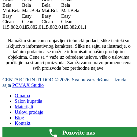
Na našim stranicama objavljeni tehnicki podaci, slike i crteži su
iskljucivo informativnog karaktera. Slike na sajtu su ilustracije, o
tačnim podacima se možete informisati u našim prodajnim
objektima. Cene sa * važe uz određene uslove, više o uslovima
pročitajte na stranici proizvoda. Zadržavamo pravo promene cena
svih proizvoda bez prethodne najave.
CENTAR TRINITI DOO © 2026. Sva prava zadržana. Izrada
sajta
PCMAX Studio
O nama
Salon kupatila
Materijali
Uslovi prodaje
Blog
Kontakt
Pozovite nas