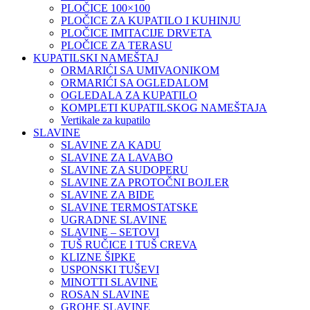
PLOČICE 100×100
PLOČICE ZA KUPATILO I KUHINJU
PLOČICE IMITACIJE DRVETA
PLOČICE ZA TERASU
KUPATILSKI NAMEŠTAJ
ORMARIĆI SA UMIVAONIKOM
ORMARIĆI SA OGLEDALOM
OGLEDALA ZA KUPATILO
KOMPLETI KUPATILSKOG NAMEŠTAJA
Vertikale za kupatilo
SLAVINE
SLAVINE ZA KADU
SLAVINE ZA LAVABO
SLAVINE ZA SUDOPERU
SLAVINE ZA PROTOČNI BOJLER
SLAVINE ZA BIDE
SLAVINE TERMOSTATSKE
UGRADNE SLAVINE
SLAVINE – SETOVI
TUŠ RUČICE I TUŠ CREVA
KLIZNE ŠIPKE
USPONSKI TUŠEVI
MINOTTI SLAVINE
ROSAN SLAVINE
GROHE SLAVINE