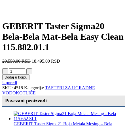
GEBERIT Taster Sigma20
Bela-Bela Mat-Bela Easy Clean
115.882.01.1
20.550,00
RSD
18.495,00
RSD
Dodaj u korpu
Uporedi
SKU:
4518
Kategorija:
TASTERI ZA UGRADNE
VODOKOTLIĆE
Povezani proizvodi
GEBERIT Taster Sigma21 Boja Metala Mesing – Bela