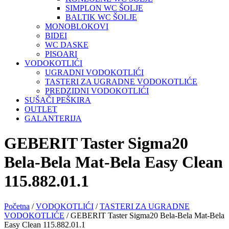
SIMPLON WC ŠOLJE
BALTIK WC ŠOLJE
MONOBLOKOVI
BIDEI
WC DASKE
PISOARI
VODOKOTLIĆI
UGRADNI VODOKOTLIĆI
TASTERI ZA UGRADNE VODOKOTLIĆE
PREDZIDNI VODOKOTLIĆI
SUŠAČI PEŠKIRA
OUTLET
GALANTERIJA
GEBERIT Taster Sigma20
Bela-Bela Mat-Bela Easy Clean
115.882.01.1
Početna
/
VODOKOTLIĆI
/
TASTERI ZA UGRADNE
VODOKOTLIĆE
/ GEBERIT Taster Sigma20 Bela-Bela Mat-Bela
Easy Clean 115.882.01.1