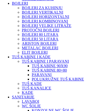
BOJLERI
BOJLERI ZA KUHINJU
BOJLERI VERTIKALNI
BOJLERI HORIZONTALNI
BOJLERI KOMBINOVANI
BOJLERI VELIKE LITRAŽE
PROTOČNI BOJLERI
BOJLERI 80 LITARA
BOJLERI 50 LITARA
ARISTON BOJLERI
METALAC BOJLERI
ELIT BOJLERI
TUŠ KABINE I KADE
TUŠ KABINE I PARAVANI
TUŠ KABINE 90X90
TUŠ KABINE 80×80
PARAVANI
POLUKRUŽNE TUŠ KABINE
TUŠ KADE
TUŠ KANALICE
KADE
SANITARIJE
LAVABOI
WC ŠOLJE
KONZOLNE WC ŠOLJE