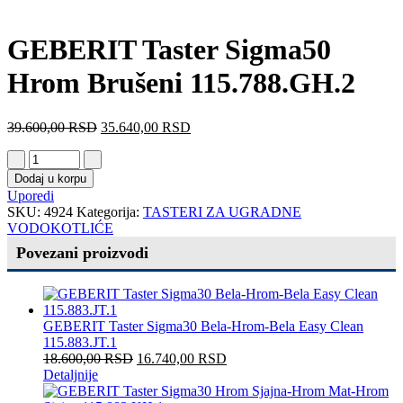
GEBERIT Taster Sigma50
Hrom Brušeni 115.788.GH.2
39.600,00
RSD
35.640,00
RSD
Dodaj u korpu
Uporedi
SKU:
4924
Kategorija:
TASTERI ZA UGRADNE
VODOKOTLIĆE
Povezani proizvodi
GEBERIT Taster Sigma30 Bela-Hrom-Bela Easy Clean
115.883.JT.1
18.600,00
RSD
16.740,00
RSD
Detaljnije