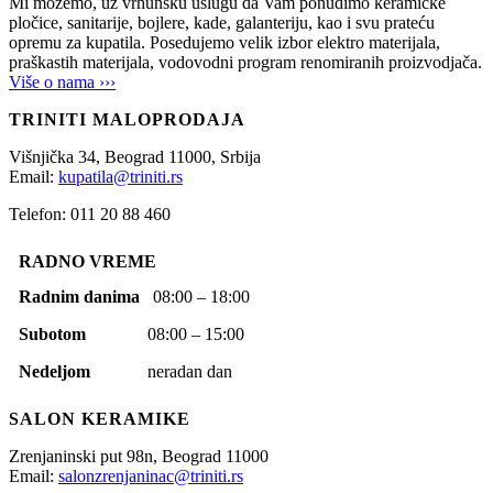
Mi možemo, uz vrhunsku uslugu da Vam ponudimo keramičke
pločice, sanitarije, bojlere, kade, galanteriju, kao i svu prateću
opremu za kupatila. Posedujemo velik izbor elektro materijala,
praškastih materijala, vodovodni program renomiranih proizvodjača.
Više o nama ›››
TRINITI MALOPRODAJA
Višnjička 34,
Beograd
11000,
Srbija
Email:
kupatila@triniti.rs
Telefon: 011 20 88 460
RADNO VREME
Radnim danima
08:00 – 18:00
Subotom
08:00 – 15:00
Nedeljom
neradan dan
SALON KERAMIKE
Zrenjaninski put 98n,
Beograd
11000
Email:
salonzrenjaninac@triniti.rs