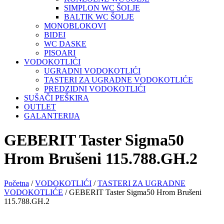
SIMPLON WC ŠOLJE
BALTIK WC ŠOLJE
MONOBLOKOVI
BIDEI
WC DASKE
PISOARI
VODOKOTLIĆI
UGRADNI VODOKOTLIĆI
TASTERI ZA UGRADNE VODOKOTLIĆE
PREDZIDNI VODOKOTLIĆI
SUŠAČI PEŠKIRA
OUTLET
GALANTERIJA
GEBERIT Taster Sigma50
Hrom Brušeni 115.788.GH.2
Početna
/
VODOKOTLIĆI
/
TASTERI ZA UGRADNE
VODOKOTLIĆE
/ GEBERIT Taster Sigma50 Hrom Brušeni
115.788.GH.2