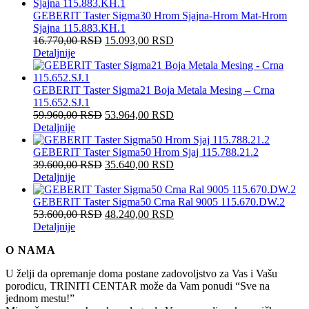
GEBERIT Taster Sigma30 Hrom Sjajna-Hrom Mat-Hrom
Sjajna 115.883.KH.1
16.770,00
RSD
15.093,00
RSD
Detaljnije
GEBERIT Taster Sigma21 Boja Metala Mesing – Crna
115.652.SJ.1
59.960,00
RSD
53.964,00
RSD
Detaljnije
GEBERIT Taster Sigma50 Hrom Sjaj 115.788.21.2
39.600,00
RSD
35.640,00
RSD
Detaljnije
GEBERIT Taster Sigma50 Crna Ral 9005 115.670.DW.2
53.600,00
RSD
48.240,00
RSD
Detaljnije
O NAMA
U želji da opremanje doma postane zadovoljstvo za Vas i Vašu
porodicu, TRINITI CENTAR može da Vam ponudi “Sve na
jednom mestu!”