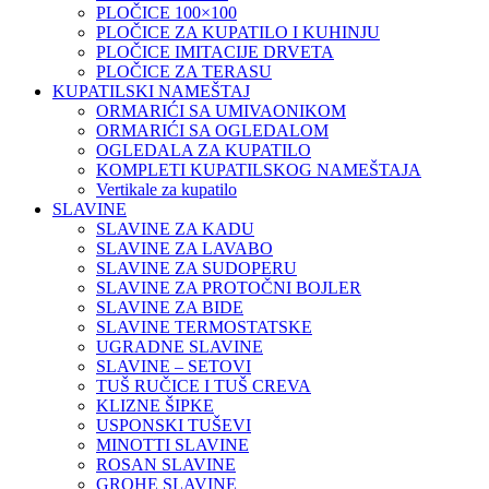
PLOČICE 100×100
PLOČICE ZA KUPATILO I KUHINJU
PLOČICE IMITACIJE DRVETA
PLOČICE ZA TERASU
KUPATILSKI NAMEŠTAJ
ORMARIĆI SA UMIVAONIKOM
ORMARIĆI SA OGLEDALOM
OGLEDALA ZA KUPATILO
KOMPLETI KUPATILSKOG NAMEŠTAJA
Vertikale za kupatilo
SLAVINE
SLAVINE ZA KADU
SLAVINE ZA LAVABO
SLAVINE ZA SUDOPERU
SLAVINE ZA PROTOČNI BOJLER
SLAVINE ZA BIDE
SLAVINE TERMOSTATSKE
UGRADNE SLAVINE
SLAVINE – SETOVI
TUŠ RUČICE I TUŠ CREVA
KLIZNE ŠIPKE
USPONSKI TUŠEVI
MINOTTI SLAVINE
ROSAN SLAVINE
GROHE SLAVINE