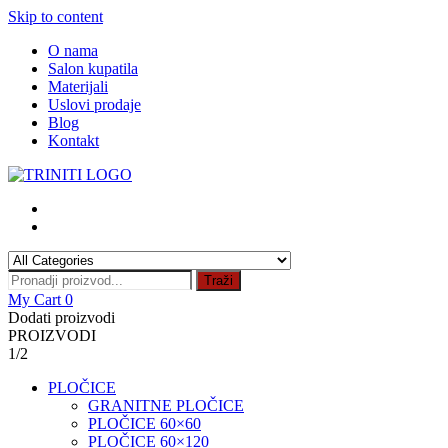
Skip to content
O nama
Salon kupatila
Materijali
Uslovi prodaje
Blog
Kontakt
Traži
My Cart
0
Dodati proizvodi
PROIZVODI
1/2
PLOČICE
GRANITNE PLOČICE
PLOČICE 60×60
PLOČICE 60×120