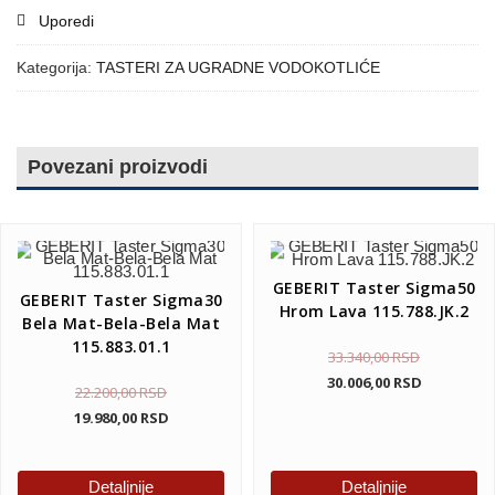
Uporedi
Kategorija:
TASTERI ZA UGRADNE VODOKOTLIĆE
Povezani proizvodi
GEBERIT Taster Sigma50
GEBERIT Taster Sigma30
Hrom Lava 115.788.JK.2
Bela Mat-Bela-Bela Mat
115.883.01.1
33.340,00
RSD
30.006,00
RSD
22.200,00
RSD
19.980,00
RSD
Detaljnije
Detaljnije