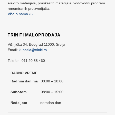
elektro materijala, praškastih materijala, vodovodni program
renomiranih proizvodjača.
Više o nama ›››
TRINITI MALOPRODAJA
Višnjička 34,
Beograd
11000,
Srbija
Email:
kupatila@triniti.rs
Telefon: 011 20 88 460
RADNO VREME
Radnim danima
08:00 – 18:00
Subotom
08:00 – 15:00
Nedeljom
neradan dan