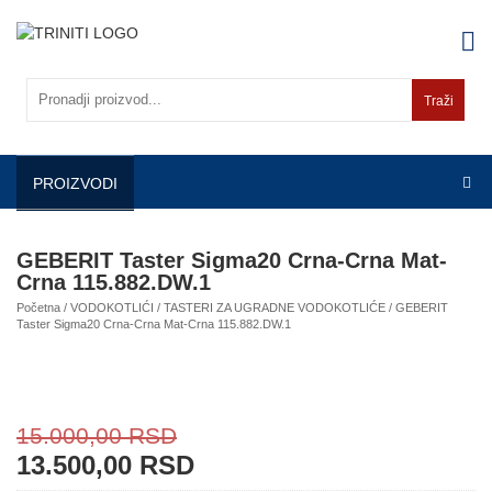
Skip
to
content
Traži
PROIZVODI
GEBERIT Taster Sigma20 Crna-Crna Mat-
Crna 115.882.DW.1
Početna
/
VODOKOTLIĆI
/
TASTERI ZA UGRADNE VODOKOTLIĆE
/ GEBERIT
Taster Sigma20 Crna-Crna Mat-Crna 115.882.DW.1
15.000,00
RSD
13.500,00
RSD