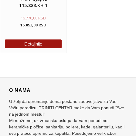
115.883.KH.1
16.770,00
RSD
15.093,00
RSD
Detaljnije
O NAMA
U želji da opremanje doma postane zadovoljstvo za Vas i
Vašu porodicu, TRINITI CENTAR može da Vam ponudi “Sve
na jednom mestu!”
Mi možemo, uz vrhunsku uslugu da Vam ponudimo
keramičke pločice, sanitarije, bojlere, kade, galanteriju, kao i
svu prateću opremu za kupatila. Posedujemo velik izbor