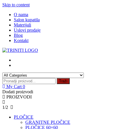
Skip to content
O nama
Salon kupatila
Materijali
Uslovi prodaje
Blog
Kontakt
Traži
My Cart
0
Dodati proizvodi
PROIZVODI
1/2
PLOČICE
GRANITNE PLOČICE
PLOČICE 60×60