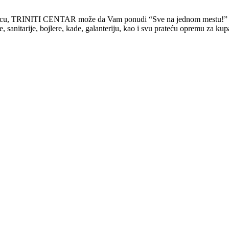
rodicu, TRINITI CENTAR može da Vam ponudi “Sve na jednom mestu!”
tarije, bojlere, kade, galanteriju, kao i svu prateću opremu za kupati