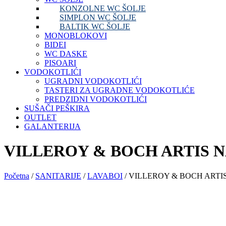
KONZOLNE WC ŠOLJE
SIMPLON WC ŠOLJE
BALTIK WC ŠOLJE
MONOBLOKOVI
BIDEI
WC DASKE
PISOARI
VODOKOTLIĆI
UGRADNI VODOKOTLIĆI
TASTERI ZA UGRADNE VODOKOTLIĆE
PREDZIDNI VODOKOTLIĆI
SUŠAČI PEŠKIRA
OUTLET
GALANTERIJA
VILLEROY & BOCH ARTIS NA
Početna
/
SANITARIJE
/
LAVABOI
/ VILLEROY & BOCH ARTIS