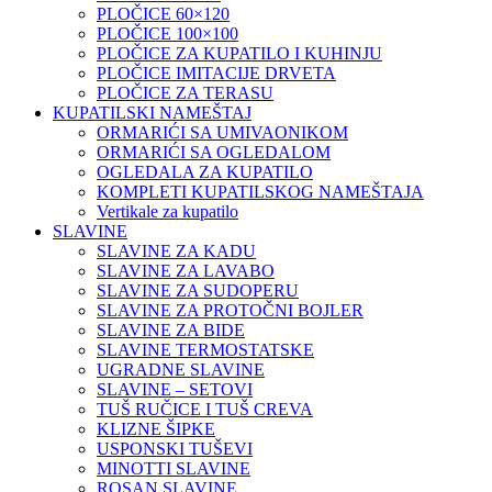
PLOČICE 60×120
PLOČICE 100×100
PLOČICE ZA KUPATILO I KUHINJU
PLOČICE IMITACIJE DRVETA
PLOČICE ZA TERASU
KUPATILSKI NAMEŠTAJ
ORMARIĆI SA UMIVAONIKOM
ORMARIĆI SA OGLEDALOM
OGLEDALA ZA KUPATILO
KOMPLETI KUPATILSKOG NAMEŠTAJA
Vertikale za kupatilo
SLAVINE
SLAVINE ZA KADU
SLAVINE ZA LAVABO
SLAVINE ZA SUDOPERU
SLAVINE ZA PROTOČNI BOJLER
SLAVINE ZA BIDE
SLAVINE TERMOSTATSKE
UGRADNE SLAVINE
SLAVINE – SETOVI
TUŠ RUČICE I TUŠ CREVA
KLIZNE ŠIPKE
USPONSKI TUŠEVI
MINOTTI SLAVINE
ROSAN SLAVINE