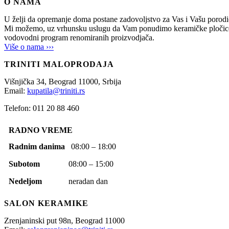
O NAMA
U želji da opremanje doma postane zadovoljstvo za Vas i Vašu po
Mi možemo, uz vrhunsku uslugu da Vam ponudimo keramičke pločice, sani
vodovodni program renomiranih proizvodjača.
Više o nama ›››
TRINITI MALOPRODAJA
Višnjička 34,
Beograd
11000,
Srbija
Email:
kupatila@triniti.rs
Telefon: 011 20 88 460
RADNO VREME
Radnim danima
08:00 – 18:00
Subotom
08:00 – 15:00
Nedeljom
neradan dan
SALON KERAMIKE
Zrenjaninski put 98n,
Beograd
11000