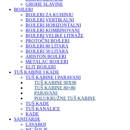
GROHE SLAVINE
BOJLERI
BOJLERI ZA KUHINJU
BOJLERI VERTIKALNI
BOJLERI HORIZONTALNI
BOJLERI KOMBINOVANI
BOJLERI VELIKE LITRAŽE
PROTOČNI BOJLERI
BOJLERI 80 LITARA
BOJLERI 50 LITARA
ARISTON BOJLERI
METALAC BOJLERI
ELIT BOJLERI
TUŠ KABINE I KADE
TUŠ KABINE I PARAVANI
TUŠ KABINE 90X90
TUŠ KABINE 80×80
PARAVANI
POLUKRUŽNE TUŠ KABINE
TUŠ KADE
TUŠ KANALICE
KADE
SANITARIJE
LAVABOI
WC ŠOLJE