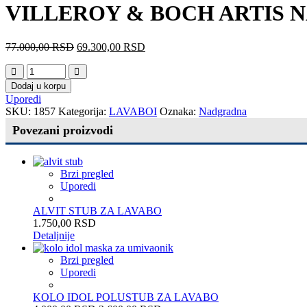
VILLEROY & BOCH ARTIS NA
77.000,00
RSD
69.300,00
RSD
Dodaj u korpu
Uporedi
SKU:
1857
Kategorija:
LAVABOI
Oznaka:
Nadgradna
Povezani proizvodi
Brzi pregled
Uporedi
ALVIT STUB ZA LAVABO
1.750,00
RSD
Detaljnije
Brzi pregled
Uporedi
KOLO IDOL POLUSTUB ZA LAVABO