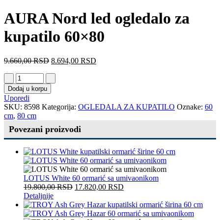
AURA Nord led ogledalo za
kupatilo 60×80
9.660,00
RSD
8.694,00
RSD
Dodaj u korpu
Uporedi
SKU:
8598
Kategorija:
OGLEDALA ZA KUPATILO
Oznake:
60
cm
,
80 cm
Povezani proizvodi
LOTUS White 60 ormarić sa umivaonikom
19.800,00
RSD
17.820,00
RSD
Detaljnije