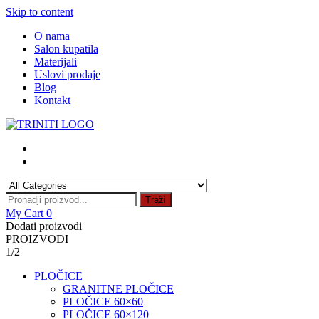
Skip to content
O nama
Salon kupatila
Materijali
Uslovi prodaje
Blog
Kontakt
Traži
My Cart
0
Dodati proizvodi
PROIZVODI
1/2
PLOČICE
GRANITNE PLOČICE
PLOČICE 60×60
PLOČICE 60×120