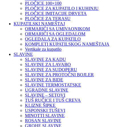
PLOČICE 100×100
PLOČICE ZA KUPATILO I KUHINJU
PLOČICE IMITACIJE DRVETA
PLOČICE ZA TERASU
KUPATILSKI NAMEŠTAJ
ORMARIĆI SA UMIVAONIKOM
ORMARIĆI SA OGLEDALOM
OGLEDALA ZA KUPATILO
KOMPLETI KUPATILSKOG NAMEŠTAJA
Vertikale za kupatilo
SLAVINE
SLAVINE ZA KADU
SLAVINE ZA LAVABO
SLAVINE ZA SUDOPERU
SLAVINE ZA PROTOČNI BOJLER
SLAVINE ZA BIDE
SLAVINE TERMOSTATSKE
UGRADNE SLAVINE
SLAVINE – SETOVI
TUŠ RUČICE I TUŠ CREVA
KLIZNE ŠIPKE
USPONSKI TUŠEVI
MINOTTI SLAVINE
ROSAN SLAVINE
GROHE SLAVINE