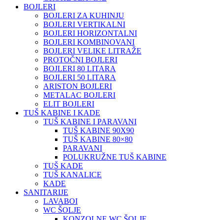
BOJLERI
BOJLERI ZA KUHINJU
BOJLERI VERTIKALNI
BOJLERI HORIZONTALNI
BOJLERI KOMBINOVANI
BOJLERI VELIKE LITRAŽE
PROTOČNI BOJLERI
BOJLERI 80 LITARA
BOJLERI 50 LITARA
ARISTON BOJLERI
METALAC BOJLERI
ELIT BOJLERI
TUŠ KABINE I KADE
TUŠ KABINE I PARAVANI
TUŠ KABINE 90X90
TUŠ KABINE 80×80
PARAVANI
POLUKRUŽNE TUŠ KABINE
TUŠ KADE
TUŠ KANALICE
KADE
SANITARIJE
LAVABOI
WC ŠOLJE
KONZOLNE WC ŠOLJE