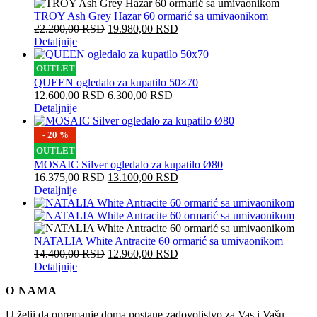
TROY Ash Grey Hazar 60 ormarić sa umivaonikom
22.200,00
RSD
19.980,00
RSD
Detaljnije
OUTLET
QUEEN ogledalo za kupatilo 50×70
12.600,00
RSD
6.300,00
RSD
Detaljnije
- 20 %
OUTLET
MOSAIC Silver ogledalo za kupatilo Ø80
16.375,00
RSD
13.100,00
RSD
Detaljnije
NATALIA White Antracite 60 ormarić sa umivaonikom
14.400,00
RSD
12.960,00
RSD
Detaljnije
O NAMA
U želji da opremanje doma postane zadovoljstvo za Vas i Vašu