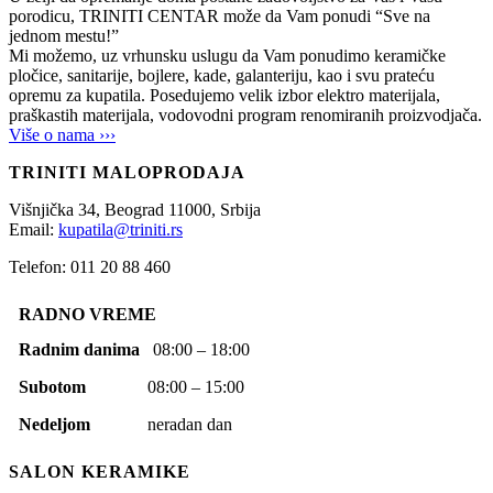
porodicu, TRINITI CENTAR može da Vam ponudi “Sve na
jednom mestu!”
Mi možemo, uz vrhunsku uslugu da Vam ponudimo keramičke
pločice, sanitarije, bojlere, kade, galanteriju, kao i svu prateću
opremu za kupatila. Posedujemo velik izbor elektro materijala,
praškastih materijala, vodovodni program renomiranih proizvodjača.
Više o nama ›››
TRINITI MALOPRODAJA
Višnjička 34,
Beograd
11000,
Srbija
Email:
kupatila@triniti.rs
Telefon: 011 20 88 460
RADNO VREME
Radnim danima
08:00 – 18:00
Subotom
08:00 – 15:00
Nedeljom
neradan dan
SALON KERAMIKE