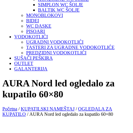
SIMPLON WC ŠOLJE
BALTIK WC ŠOLJE
MONOBLOKOVI
BIDEI
WC DASKE
PISOARI
VODOKOTLIĆI
UGRADNI VODOKOTLIĆI
TASTERI ZA UGRADNE VODOKOTLIĆE
PREDZIDNI VODOKOTLIĆI
SUŠAČI PEŠKIRA
OUTLET
GALANTERIJA
AURA Nord led ogledalo za
kupatilo 60×80
Početna
/
KUPATILSKI NAMEŠTAJ
/
OGLEDALA ZA
KUPATILO
/ AURA Nord led ogledalo za kupatilo 60×80