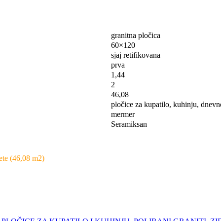
granitna pločica
60×120
sjaj retifikovana
prva
1,44
2
46,08
pločice za kupatilo, kuhinju, dnevn
mermer
Seramiksan
ete (46,08 m2)