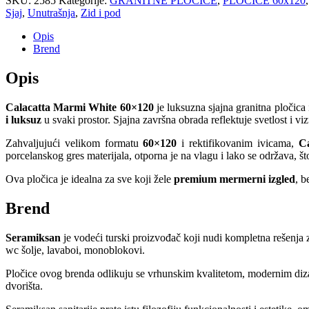
SKU:
2585
Kategorije:
GRANITNE PLOČICE
,
PLOČICE 60x120
Sjaj
,
Unutrašnja
,
Zid i pod
Opis
Brend
Opis
Calacatta Marmi White 60×120
je luksuzna sjajna granitna pločica
i luksuz
u svaki prostor. Sjajna završna obrada reflektuje svetlost i vi
Zahvaljujući velikom formatu
60×120
i rektifikovanim ivicama,
C
porcelanskog gres materijala, otporna je na vlagu i lako se održava, št
Ova pločica je idealna za sve koji žele
premium mermerni izgled
, b
Brend
Seramiksan
je vodeći turski proizvođač koji nudi kompletna rešenja 
wc šolje, lavaboi, monoblokovi.
Pločice ovog brenda odlikuju se vrhunskim kvalitetom, modernim dizajn
dvorišta.