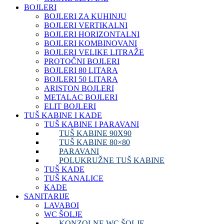
BOJLERI
BOJLERI ZA KUHINJU
BOJLERI VERTIKALNI
BOJLERI HORIZONTALNI
BOJLERI KOMBINOVANI
BOJLERI VELIKE LITRAŽE
PROTOČNI BOJLERI
BOJLERI 80 LITARA
BOJLERI 50 LITARA
ARISTON BOJLERI
METALAC BOJLERI
ELIT BOJLERI
TUŠ KABINE I KADE
TUŠ KABINE I PARAVANI
TUŠ KABINE 90X90
TUŠ KABINE 80×80
PARAVANI
POLUKRUŽNE TUŠ KABINE
TUŠ KADE
TUŠ KANALICE
KADE
SANITARIJE
LAVABOI
WC ŠOLJE
KONZOLNE WC ŠOLJE