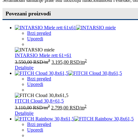
Seramiksan sanitarije prate istu filozofiju funkcionalnosti i estetike
Povezani proizvodi
Brzi pregled
Uporedi
INTARSIO Miele rett 61×61
2
2
3.550,00
RSD
/m
3.195,00
RSD
/m
Detaljnije
Brzi pregled
Uporedi
FITCH Cloud 30,8×61,5
2
2
3.110,00
RSD
/m
2.799,00
RSD
/m
Detaljnije
Brzi pregled
Uporedi