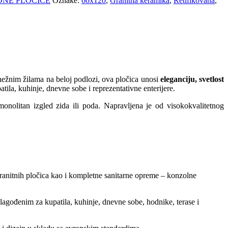
DNE PLOČICE
Oznake:
60x120
,
Granitna keramika
,
Retifikovana
,
i nežnim žilama na beloj podlozi, ova pločica unosi
eleganciju, svetlost
tila, kuhinje, dnevne sobe i reprezentativne enterijere.
olitan izgled zida ili poda. Napravljena je od visokokvalitetnog
granitnih pločica kao i kompletne sanitarne opreme – konzolne
ilagođenim za kupatila, kuhinje, dnevne sobe, hodnike, terase i