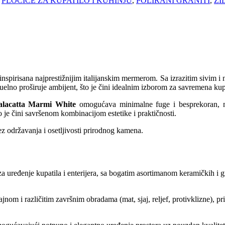
,
PLOČICE ZA KUPATILO I KUHINJU
,
POLIRANI GRANITI
,
ZI
 inspirisana najprestižnijim italijanskim mermerom. Sa izrazitim sivim 
zuelno proširuje ambijent, što je čini idealnim izborom za savremena kupa
alacatta Marmi White
omogućava minimalne fuge i besprekoran, mon
o je čini savršenom kombinacijom estetike i praktičnosti.
ez održavanja i osetljivosti prirodnog kamena.
za uređenje kupatila i enterijera, sa bogatim asortimanom keramičkih i 
om i različitim završnim obradama (mat, sjaj, reljef, protivklizne), pr