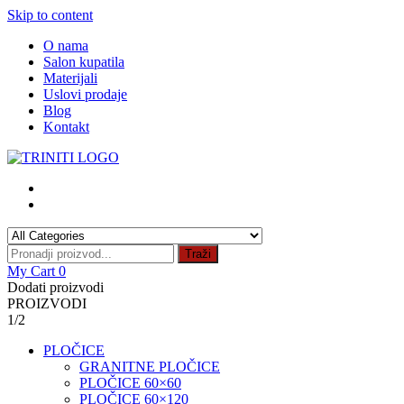
Skip to content
O nama
Salon kupatila
Materijali
Uslovi prodaje
Blog
Kontakt
Traži
My Cart
0
Dodati proizvodi
PROIZVODI
1/2
PLOČICE
GRANITNE PLOČICE
PLOČICE 60×60
PLOČICE 60×120