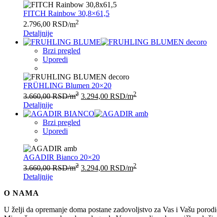
FITCH Rainbow 30,8×61,5
2
2.796,00
RSD
/m
Detaljnije
Brzi pregled
Uporedi
FRÜHLING Blumen 20×20
2
2
3.660,00
RSD
/m
3.294,00
RSD
/m
Detaljnije
Brzi pregled
Uporedi
AGADIR Bianco 20×20
2
2
3.660,00
RSD
/m
3.294,00
RSD
/m
Detaljnije
O NAMA
U želji da opremanje doma postane zadovoljstvo za Vas i Vašu po