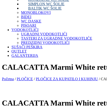
SIMPLON WC ŠOLJE
BALTIK WC ŠOLJE
MONOBLOKOVI
BIDEI
WC DASKE
PISOARI
VODOKOTLIĆI
UGRADNI VODOKOTLIĆI
TASTERI ZA UGRADNE VODOKOTLIĆE
PREDZIDNI VODOKOTLIĆI
SUŠAČI PEŠKIRA
OUTLET
GALANTERIJA
CALACATTA Marmi White rett
Početna
/
PLOČICE
/
PLOČICE ZA KUPATILO I KUHINJU
/ CA
CALACATTA Marmi White rett