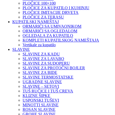
PLOČICE 100×100
PLOČICE ZA KUPATILO I KUHINJU
PLOČICE IMITACIJE DRVETA
PLOČICE ZA TERASU
KUPATILSKI NAMEŠTAJ
ORMARIĆI SA UMIVAONIKOM
ORMARIĆI SA OGLEDALOM
OGLEDALA ZA KUPATILO
KOMPLETI KUPATILSKOG NAMEŠTAJA
Vertikale za kupatilo
SLAVINE
SLAVINE ZA KADU
SLAVINE ZA LAVABO
SLAVINE ZA SUDOPERU
SLAVINE ZA PROTOČNI BOJLER
SLAVINE ZA BIDE
SLAVINE TERMOSTATSKE
UGRADNE SLAVINE
SLAVINE – SETOVI
TUŠ RUČICE I TUŠ CREVA
KLIZNE ŠIPKE
USPONSKI TUŠEVI
MINOTTI SLAVINE
ROSAN SLAVINE
GROHE SLAVINE