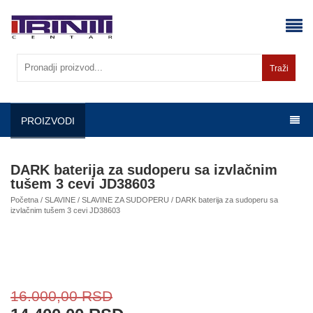
Skip
to
content
Traži
PROIZVODI
DARK baterija za sudoperu sa izvlačnim
tušem 3 cevi JD38603
Početna
/
SLAVINE
/
SLAVINE ZA SUDOPERU
/ DARK baterija za sudoperu sa
izvlačnim tušem 3 cevi JD38603
16.000,00
RSD