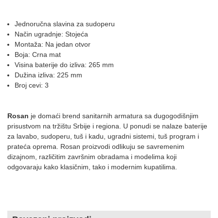
Jednoručna slavina za sudoperu
Način ugradnje: Stojeća
Montaža: Na jedan otvor
Boja: Crna mat
Visina baterije do izliva: 265 mm
Dužina izliva: 225 mm
Broj cevi: 3
Rosan
je domaći brend sanitarnih armatura sa dugogodišnjim
prisustvom na tržištu Srbije i regiona. U ponudi se nalaze baterije
za lavabo, sudoperu, tuš i kadu, ugradni sistemi, tuš program i
prateća oprema. Rosan proizvodi odlikuju se savremenim
dizajnom, različitim završnim obradama i modelima koji
odgovaraju kako klasičnim, tako i modernim kupatilima.