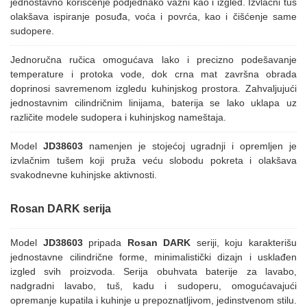
jednostavno korišćenje podjednako važni kao i izgled. Izvlačni tuš
olakšava ispiranje posuđa, voća i povrća, kao i čišćenje same
sudopere.
Jednoručna ručica omogućava lako i precizno podešavanje
temperature i protoka vode, dok crna mat završna obrada
doprinosi savremenom izgledu kuhinjskog prostora. Zahvaljujući
jednostavnim cilindričnim linijama, baterija se lako uklapa uz
različite modele sudopera i kuhinjskog nameštaja.
Model
JD38603
namenjen je stojećoj ugradnji i opremljen je
izvlačnim tušem koji pruža veću slobodu pokreta i olakšava
svakodnevne kuhinjske aktivnosti.
Rosan DARK serija
Model
JD38603
pripada
Rosan DARK
seriji, koju karakterišu
jednostavne cilindrične forme, minimalistički dizajn i usklađen
izgled svih proizvoda. Serija obuhvata baterije za lavabo,
nadgradni lavabo, tuš, kadu i sudoperu, omogućavajući
opremanje kupatila i kuhinje u prepoznatljivom, jedinstvenom stilu.