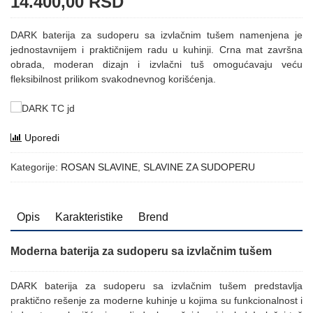
14.400,00
RSD
DARK baterija za sudoperu sa izvlačnim tušem namenjena je
jednostavnijem i praktičnijem radu u kuhinji. Crna mat završna
obrada, moderan dizajn i izvlačni tuš omogućavaju veću
fleksibilnost prilikom svakodnevnog korišćenja.
Uporedi
Kategorije:
ROSAN SLAVINE
,
SLAVINE ZA SUDOPERU
Opis
Karakteristike
Brend
Moderna baterija za sudoperu sa izvlačnim tušem
DARK baterija za sudoperu sa izvlačnim tušem predstavlja
praktično rešenje za moderne kuhinje u kojima su funkcionalnost i