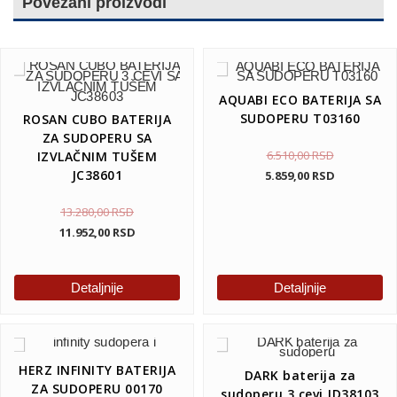
Povezani proizvodi
AQUABI ECO BATERIJA SA
SUDOPERU T03160
ROSAN CUBO BATERIJA
ZA SUDOPERU SA
6.510,00
RSD
IZVLAČNIM TUŠEM
JC38601
5.859,00
RSD
13.280,00
RSD
11.952,00
RSD
Detaljnije
Detaljnije
HERZ INFINITY BATERIJA
DARK baterija za
ZA SUDOPERU 00170
sudoperu 3 cevi JD38103