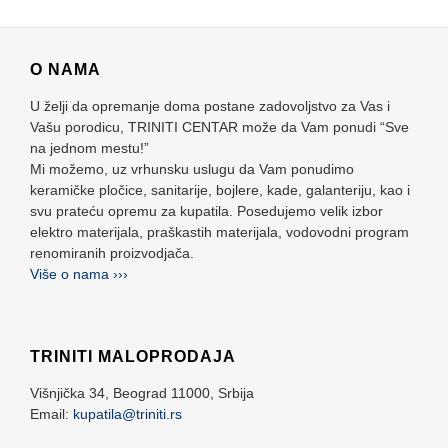
O NAMA
U želji da opremanje doma postane zadovoljstvo za Vas i
Vašu porodicu, TRINITI CENTAR može da Vam ponudi “Sve
na jednom mestu!”
Mi možemo, uz vrhunsku uslugu da Vam ponudimo
keramičke pločice, sanitarije, bojlere, kade, galanteriju, kao i
svu prateću opremu za kupatila. Posedujemo velik izbor
elektro materijala, praškastih materijala, vodovodni program
renomiranih proizvodjača.
Više o nama ›››
TRINITI MALOPRODAJA
Višnjička 34,
Beograd
11000,
Srbija
Email:
kupatila@triniti.rs