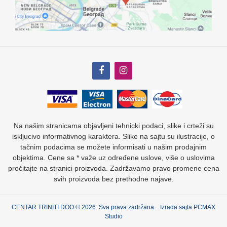
Na našim stranicama objavljeni tehnicki podaci, slike i crteži su
iskljucivo informativnog karaktera. Slike na sajtu su ilustracije, o
tačnim podacima se možete informisati u našim prodajnim
objektima. Cene sa * važe uz određene uslove, više o uslovima
pročitajte na stranici proizvoda. Zadržavamo pravo promene cena
svih proizvoda bez prethodne najave.
CENTAR TRINITI DOO © 2026. Sva prava zadržana. Izrada sajta
PCMAX
Studio