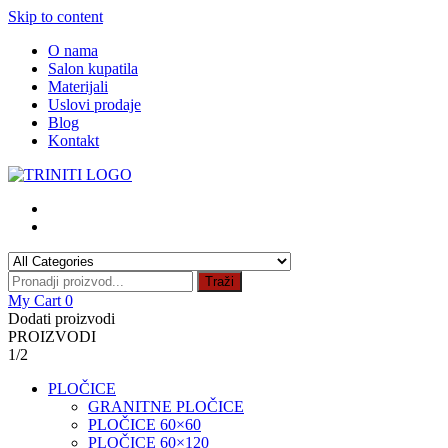
Skip to content
O nama
Salon kupatila
Materijali
Uslovi prodaje
Blog
Kontakt
Traži
My Cart
0
Dodati proizvodi
PROIZVODI
1/2
PLOČICE
GRANITNE PLOČICE
PLOČICE 60×60
PLOČICE 60×120