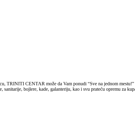
rodicu, TRINITI CENTAR može da Vam ponudi “Sve na jednom mestu!”
tarije, bojlere, kade, galanteriju, kao i svu prateću opremu za kupati