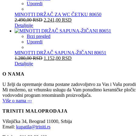
Uporedi
MINOTTI DRŽAČ ZA WC ČETKU 80650
2.490,00
RSD
2.241,00
RSD
Detaljnije
Brzi pregled
Uporedi
MINOTTI DRŽAČ SAPUNA-ŽIČANI 80651
1.280,00
RSD
1.152,00
RSD
Detaljnije
O NAMA
U želji da opremanje doma postane zadovoljstvo za Vas i Vašu po
Mi možemo, uz vrhunsku uslugu da Vam ponudimo keramičke pločice, sani
vodovodni program renomiranih proizvodjača.
Više o nama ›››
TRINITI MALOPRODAJA
Višnjička 34,
Beograd
11000,
Srbija
Email:
kupatila@triniti.rs