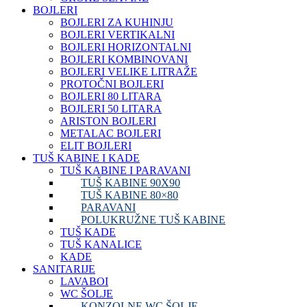
BOJLERI
BOJLERI ZA KUHINJU
BOJLERI VERTIKALNI
BOJLERI HORIZONTALNI
BOJLERI KOMBINOVANI
BOJLERI VELIKE LITRAŽE
PROTOČNI BOJLERI
BOJLERI 80 LITARA
BOJLERI 50 LITARA
ARISTON BOJLERI
METALAC BOJLERI
ELIT BOJLERI
TUŠ KABINE I KADE
TUŠ KABINE I PARAVANI
TUŠ KABINE 90X90
TUŠ KABINE 80×80
PARAVANI
POLUKRUŽNE TUŠ KABINE
TUŠ KADE
TUŠ KANALICE
KADE
SANITARIJE
LAVABOI
WC ŠOLJE
KONZOLNE WC ŠOLJE