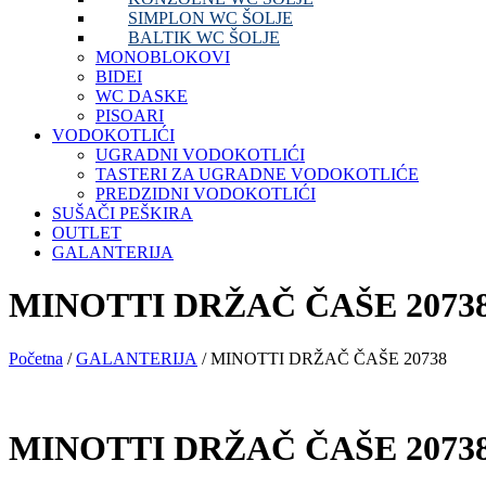
SIMPLON WC ŠOLJE
BALTIK WC ŠOLJE
MONOBLOKOVI
BIDEI
WC DASKE
PISOARI
VODOKOTLIĆI
UGRADNI VODOKOTLIĆI
TASTERI ZA UGRADNE VODOKOTLIĆE
PREDZIDNI VODOKOTLIĆI
SUŠAČI PEŠKIRA
OUTLET
GALANTERIJA
MINOTTI DRŽAČ ČAŠE 2073
Početna
/
GALANTERIJA
/ MINOTTI DRŽAČ ČAŠE 20738
MINOTTI DRŽAČ ČAŠE 2073