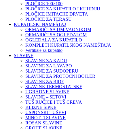
PLOČICE 100×100
PLOČICE ZA KUPATILO I KUHINJU
PLOČICE IMITACIJE DRVETA
PLOČICE ZA TERASU
KUPATILSKI NAMEŠTAJ
ORMARIĆI SA UMIVAONIKOM
ORMARIĆI SA OGLEDALOM
OGLEDALA ZA KUPATILO
KOMPLETI KUPATILSKOG NAMEŠTAJA
Vertikale za kupatilo
SLAVINE
SLAVINE ZA KADU
SLAVINE ZA LAVABO
SLAVINE ZA SUDOPERU
SLAVINE ZA PROTOČNI BOJLER
SLAVINE ZA BIDE
SLAVINE TERMOSTATSKE
UGRADNE SLAVINE
SLAVINE – SETOVI
TUŠ RUČICE I TUŠ CREVA
KLIZNE ŠIPKE
USPONSKI TUŠEVI
MINOTTI SLAVINE
ROSAN SLAVINE
GROHE SLAVINE