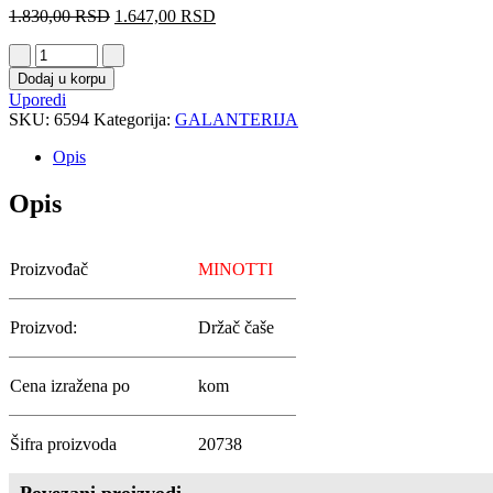
1.830,00
RSD
1.647,00
RSD
Dodaj u korpu
Uporedi
SKU:
6594
Kategorija:
GALANTERIJA
Opis
Opis
Proizvođač
MINOTTI
Proizvod:
Držač čaše
Cena izražena po
kom
Šifra proizvoda
20738
Povezani proizvodi