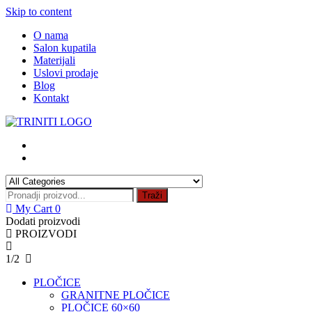
Skip to content
O nama
Salon kupatila
Materijali
Uslovi prodaje
Blog
Kontakt
Traži
My Cart
0
Dodati proizvodi
PROIZVODI
1/2
PLOČICE
GRANITNE PLOČICE
PLOČICE 60×60