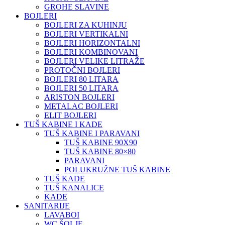
GROHE SLAVINE
BOJLERI
BOJLERI ZA KUHINJU
BOJLERI VERTIKALNI
BOJLERI HORIZONTALNI
BOJLERI KOMBINOVANI
BOJLERI VELIKE LITRAŽE
PROTOČNI BOJLERI
BOJLERI 80 LITARA
BOJLERI 50 LITARA
ARISTON BOJLERI
METALAC BOJLERI
ELIT BOJLERI
TUŠ KABINE I KADE
TUŠ KABINE I PARAVANI
TUŠ KABINE 90X90
TUŠ KABINE 80×80
PARAVANI
POLUKRUŽNE TUŠ KABINE
TUŠ KADE
TUŠ KANALICE
KADE
SANITARIJE
LAVABOI
WC ŠOLJE