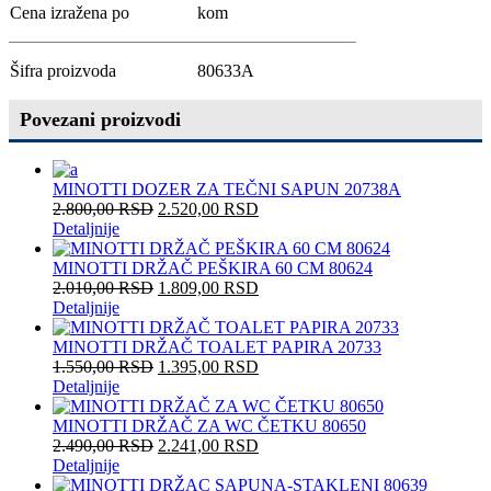
Cena izražena po
kom
Šifra proizvoda
80633A
Povezani proizvodi
MINOTTI DOZER ZA TEČNI SAPUN 20738A
2.800,00
RSD
2.520,00
RSD
Detaljnije
MINOTTI DRŽAČ PEŠKIRA 60 CM 80624
2.010,00
RSD
1.809,00
RSD
Detaljnije
MINOTTI DRŽAČ TOALET PAPIRA 20733
1.550,00
RSD
1.395,00
RSD
Detaljnije
MINOTTI DRŽAČ ZA WC ČETKU 80650
2.490,00
RSD
2.241,00
RSD
Detaljnije