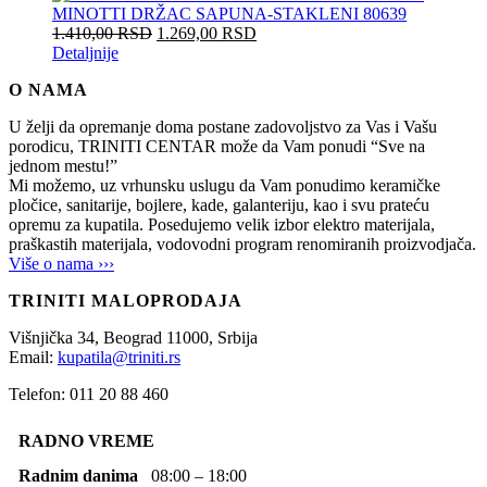
MINOTTI DRŽAC SAPUNA-STAKLENI 80639
1.410,00
RSD
1.269,00
RSD
Detaljnije
O NAMA
U želji da opremanje doma postane zadovoljstvo za Vas i Vašu
porodicu, TRINITI CENTAR može da Vam ponudi “Sve na
jednom mestu!”
Mi možemo, uz vrhunsku uslugu da Vam ponudimo keramičke
pločice, sanitarije, bojlere, kade, galanteriju, kao i svu prateću
opremu za kupatila. Posedujemo velik izbor elektro materijala,
praškastih materijala, vodovodni program renomiranih proizvodjača.
Više o nama ›››
TRINITI MALOPRODAJA
Višnjička 34,
Beograd
11000,
Srbija
Email:
kupatila@triniti.rs
Telefon: 011 20 88 460
RADNO VREME
Radnim danima
08:00 – 18:00