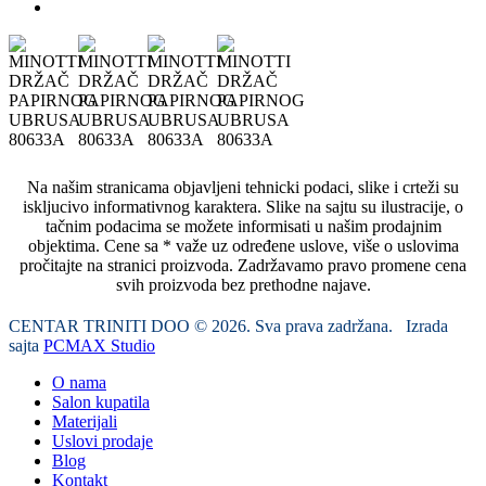
Na našim stranicama objavljeni tehnicki podaci, slike i crteži su
iskljucivo informativnog karaktera. Slike na sajtu su ilustracije, o
tačnim podacima se možete informisati u našim prodajnim
objektima. Cene sa * važe uz određene uslove, više o uslovima
pročitajte na stranici proizvoda. Zadržavamo pravo promene cena
svih proizvoda bez prethodne najave.
CENTAR TRINITI DOO © 2026. Sva prava zadržana. Izrada
sajta
PCMAX Studio
O nama
Salon kupatila
Materijali
Uslovi prodaje
Blog
Kontakt