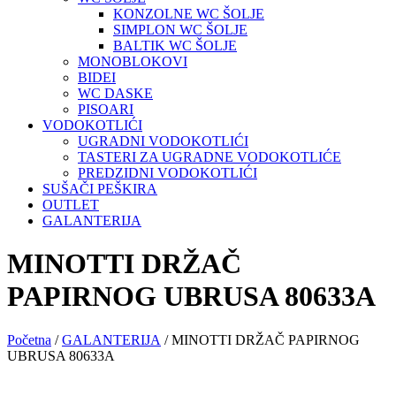
KONZOLNE WC ŠOLJE
SIMPLON WC ŠOLJE
BALTIK WC ŠOLJE
MONOBLOKOVI
BIDEI
WC DASKE
PISOARI
VODOKOTLIĆI
UGRADNI VODOKOTLIĆI
TASTERI ZA UGRADNE VODOKOTLIĆE
PREDZIDNI VODOKOTLIĆI
SUŠAČI PEŠKIRA
OUTLET
GALANTERIJA
MINOTTI DRŽAČ
PAPIRNOG UBRUSA 80633A
Početna
/
GALANTERIJA
/ MINOTTI DRŽAČ PAPIRNOG
UBRUSA 80633A