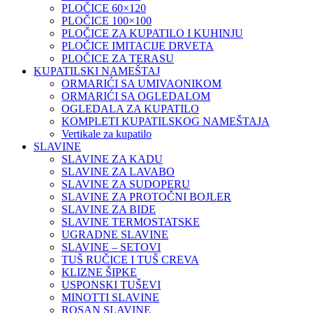
PLOČICE 60×120
PLOČICE 100×100
PLOČICE ZA KUPATILO I KUHINJU
PLOČICE IMITACIJE DRVETA
PLOČICE ZA TERASU
KUPATILSKI NAMEŠTAJ
ORMARIĆI SA UMIVAONIKOM
ORMARIĆI SA OGLEDALOM
OGLEDALA ZA KUPATILO
KOMPLETI KUPATILSKOG NAMEŠTAJA
Vertikale za kupatilo
SLAVINE
SLAVINE ZA KADU
SLAVINE ZA LAVABO
SLAVINE ZA SUDOPERU
SLAVINE ZA PROTOČNI BOJLER
SLAVINE ZA BIDE
SLAVINE TERMOSTATSKE
UGRADNE SLAVINE
SLAVINE – SETOVI
TUŠ RUČICE I TUŠ CREVA
KLIZNE ŠIPKE
USPONSKI TUŠEVI
MINOTTI SLAVINE
ROSAN SLAVINE