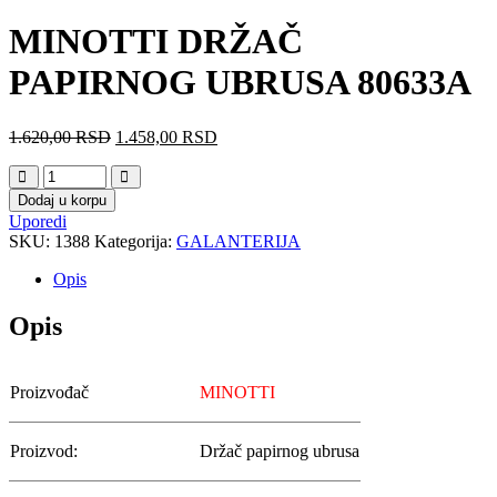
MINOTTI DRŽAČ
PAPIRNOG UBRUSA 80633A
1.620,00
RSD
1.458,00
RSD
Dodaj u korpu
Uporedi
SKU:
1388
Kategorija:
GALANTERIJA
Opis
Opis
Proizvođač
MINOTTI
Proizvod:
Držač papirnog ubrusa