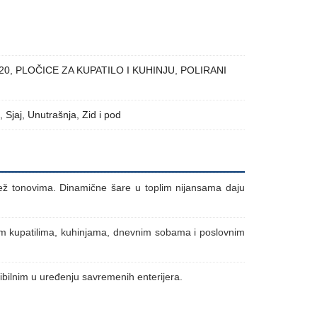
20
,
PLOČICE ZA KUPATILO I KUHINJU
,
POLIRANI
,
Sjaj
,
Unutrašnja
,
Zid i pod
bež tonovima. Dinamične šare u toplim nijansama daju
nim kupatilima, kuhinjama, dnevnim sobama i poslovnim
sibilnim u uređenju savremenih enterijera.