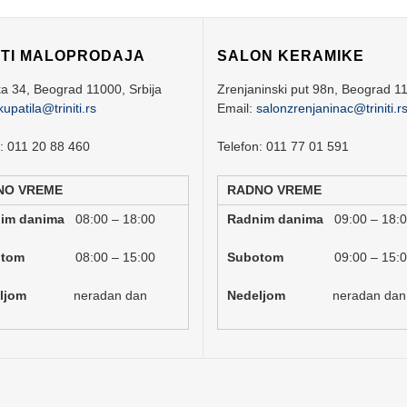
ITI MALOPRODAJA
SALON KERAMIKE
ka 34,
Beograd
11000,
Srbija
Zrenjaninski put 98n,
Beograd
1
kupatila@triniti.rs
Email:
salonzrenjaninac@triniti.r
n: 011 20 88 460
Telefon: 011 77 01 591
NO VREME
RADNO VREME
nim danima
08:00 – 18:00
Radnim danima
09:00 – 18:
botom
08:00 – 15:00
Subotom
09:00 – 15:
deljom
neradan dan
Nedeljom
neradan dan