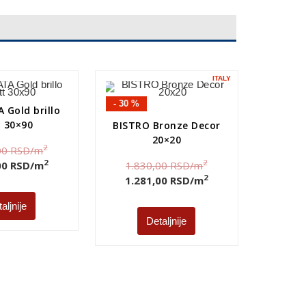
ITALY
- 30 %
 Gold brillo
t 30×90
BISTRO Bronze Decor
20×20
2
00
RSD
/m
2
2
00
RSD
/m
1.830,00
RSD
/m
2
1.281,00
RSD
/m
aljnije
Detaljnije