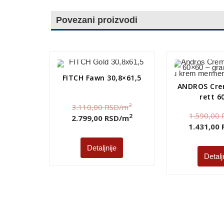
Povezani proizvodi
FITCH Fawn 30,8×61,5
ANDROS Cre
rett 6
2
3.110,00
RSD
/m
1.590,00
2
2.799,00
RSD
/m
1.431,00
Detaljnije
Detalj