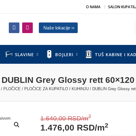
O NAMA
SALON KUPATIL
Naše lokacije ››
SLAVINE
BOJLERI
TUŠ KABINE I KA
DUBLIN Grey Glossy rett 60×120
/
PLOČICE
/
PLOČICE ZA KUPATILO I KUHINJU
/ DUBLIN Grey Glossy ret
2
1.640,00
RSD
/m
2
1.476,00
RSD
/m