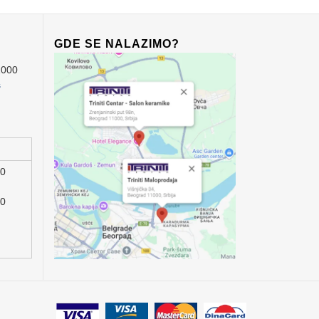
GDE SE NALAZIMO?
1000
s
00
00