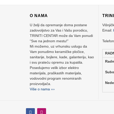
O NAMA
TRIN
U želji da opremanje doma postane
Višnjič
zadovoljstvo za Vas i Vašu porodicu,
Email:
TRINITI CENTAR može da Vam ponudi
“Sve na jednom mestu!”
Telefo
Mi možemo, uz vrhunsku uslugu da
Vam ponudimo keramičke pločice,
RAD
sanitarije, bojlere, kade, galanteriju, kao
Rad
i svu prateću opremu za kupatila.
Posedujemo velik izbor elektro
Su
materijala, praškastih materijala,
vodovodni program renomiranih
Ne
proizvodjača.
Više o nama ›››