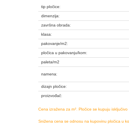
tip pločice:
dimenzija:
završna obrada:
klasa:
pakovanje/m2:
pločica u pakovanju/kom:
paleta/m2
namena:
dizajn pločice:
proizvođač:
Cena izražena za m². Pločice se kupuju isključivo
Snižena cena se odnosu na kupovinu pločica u kol