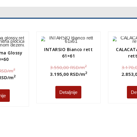
INTARSIO Bianco rett
CALACATA
ma Glossy
61×61
ret
0×60
2
3.550,00
RSD
/m
3.170,
2
RSD
/m
2
3.195,00
RSD
/m
2.853,
2
RSD
/m
Detaljnije
Det
nije