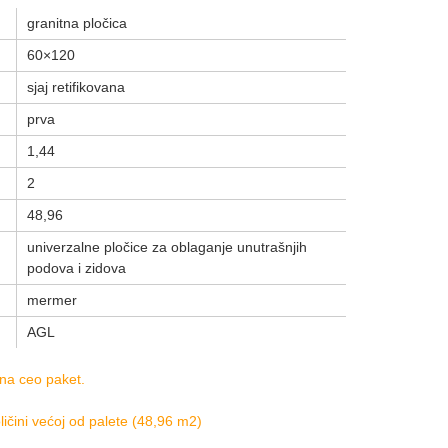
granitna pločica
60×120
sjaj retifikovana
prva
1,44
2
48,96
univerzalne pločice za oblaganje unutrašnjih
podova i zidova
mermer
AGL
 na ceo paket.
ičini većoj od palete (48,96 m2)