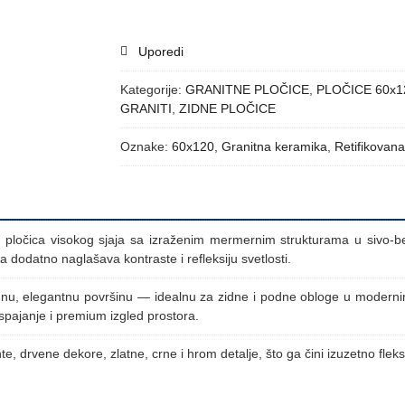
Uporedi
Kategorije:
GRANITNE PLOČICE
,
PLOČICE 60x1
GRANITI
,
ZIDNE PLOČICE
Oznake:
60x120
,
Granitna keramika
,
Retifikovana
a pločica visokog sjaja sa izraženim mermernim strukturama u sivo-
 dodatno naglašava kontraste i refleksiju svetlosti.
kladnu, elegantnu površinu — idealnu za zidne i podne obloge u moder
spajanje i premium izgled prostora.
, drvene dekore, zlatne, crne i hrom detalje, što ga čini izuzetno flek