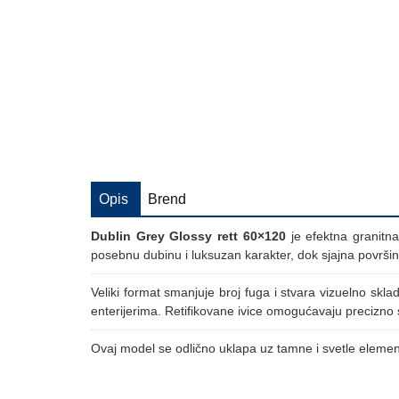
Opis
Brend
Dublin Grey Glossy rett 60×120
je efektna granitn
posebnu dubinu i luksuzan karakter, dok sjajna površina
Veliki format smanjuje broj fuga i stvara vizuelno s
enterijerima. Retifikovane ivice omogućavaju precizno 
Ovaj model se odlično uklapa uz tamne i svetle elemente