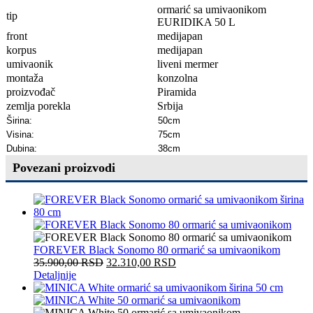
ormarić sa umivaonikom
tip
EURIDIKA 50 L
front
m
edijapan
korpus
m
edijapan
umivaonik
liveni mermer
montaža
konzolna
proizvođač
Piramida
zemlja porekla
Srbija
Širina:
50
cm
Visina
:
75cm
Dubina:
38cm
Povezani proizvodi
FOREVER Black Sonomo 80 ormarić sa umivaonikom
35.900,00
RSD
32.310,00
RSD
Detaljnije