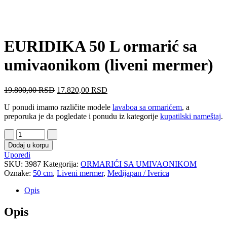
EURIDIKA 50 L ormarić sa
umivaonikom (liveni mermer)
19.800,00
RSD
17.820,00
RSD
U ponudi imamo različite modele
lavaboa sa ormarićem
, a
preporuka je da pogledate i ponudu iz kategorije
kupatilski nameštaj
.
Dodaj u korpu
Uporedi
SKU:
3987
Kategorija:
ORMARIĆI SA UMIVAONIKOM
Oznake:
50 cm
,
Liveni mermer
,
Medijapan / Iverica
Opis
Opis