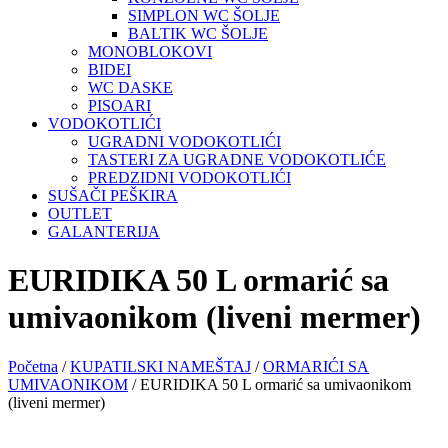
SIMPLON WC ŠOLJE
BALTIK WC ŠOLJE
MONOBLOKOVI
BIDEI
WC DASKE
PISOARI
VODOKOTLIĆI
UGRADNI VODOKOTLIĆI
TASTERI ZA UGRADNE VODOKOTLIĆE
PREDZIDNI VODOKOTLIĆI
SUŠAČI PEŠKIRA
OUTLET
GALANTERIJA
EURIDIKA 50 L ormarić sa
umivaonikom (liveni mermer)
Početna
/
KUPATILSKI NAMEŠTAJ
/
ORMARIĆI SA
UMIVAONIKOM
/ EURIDIKA 50 L ormarić sa umivaonikom
(liveni mermer)