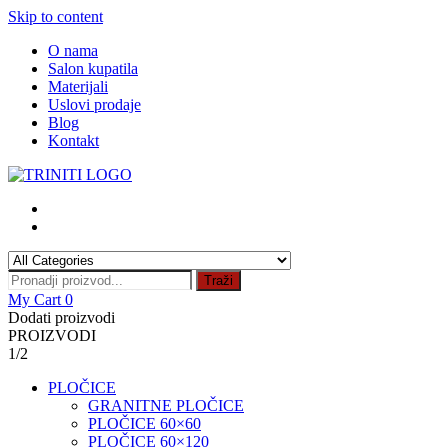
Skip to content
O nama
Salon kupatila
Materijali
Uslovi prodaje
Blog
Kontakt
Traži
My Cart
0
Dodati proizvodi
PROIZVODI
1/2
PLOČICE
GRANITNE PLOČICE
PLOČICE 60×60
PLOČICE 60×120