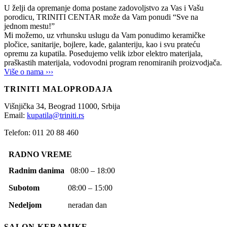
U želji da opremanje doma postane zadovoljstvo za Vas i Vašu
porodicu, TRINITI CENTAR može da Vam ponudi “Sve na
jednom mestu!”
Mi možemo, uz vrhunsku uslugu da Vam ponudimo keramičke
pločice, sanitarije, bojlere, kade, galanteriju, kao i svu prateću
opremu za kupatila. Posedujemo velik izbor elektro materijala,
praškastih materijala, vodovodni program renomiranih proizvodjača.
Više o nama ›››
TRINITI MALOPRODAJA
Višnjička 34,
Beograd
11000,
Srbija
Email:
kupatila@triniti.rs
Telefon: 011 20 88 460
RADNO VREME
Radnim danima
08:00 – 18:00
Subotom
08:00 – 15:00
Nedeljom
neradan dan
SALON KERAMIKE