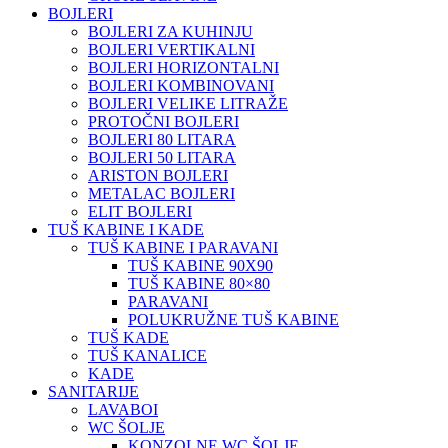
BOJLERI
BOJLERI ZA KUHINJU
BOJLERI VERTIKALNI
BOJLERI HORIZONTALNI
BOJLERI KOMBINOVANI
BOJLERI VELIKE LITRAŽE
PROTOČNI BOJLERI
BOJLERI 80 LITARA
BOJLERI 50 LITARA
ARISTON BOJLERI
METALAC BOJLERI
ELIT BOJLERI
TUŠ KABINE I KADE
TUŠ KABINE I PARAVANI
TUŠ KABINE 90X90
TUŠ KABINE 80×80
PARAVANI
POLUKRUŽNE TUŠ KABINE
TUŠ KADE
TUŠ KANALICE
KADE
SANITARIJE
LAVABOI
WC ŠOLJE
KONZOLNE WC ŠOLJE