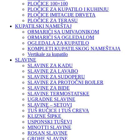
PLOČICE 100×100
PLOČICE ZA KUPATILO I KUHINJU
PLOČICE IMITACIJE DRVETA
PLOČICE ZA TERASU
KUPATILSKI NAMEŠTAJ
ORMARIĆI SA UMIVAONIKOM
ORMARIĆI SA OGLEDALOM
OGLEDALA ZA KUPATILO
KOMPLETI KUPATILSKOG NAMEŠTAJA
Vertikale za kupatilo
SLAVINE
SLAVINE ZA KADU
SLAVINE ZA LAVABO
SLAVINE ZA SUDOPERU
SLAVINE ZA PROTOČNI BOJLER
SLAVINE ZA BIDE
SLAVINE TERMOSTATSKE
UGRADNE SLAVINE
SLAVINE – SETOVI
TUŠ RUČICE I TUŠ CREVA
KLIZNE ŠIPKE
USPONSKI TUŠEVI
MINOTTI SLAVINE
ROSAN SLAVINE
GROHE SLAVINE