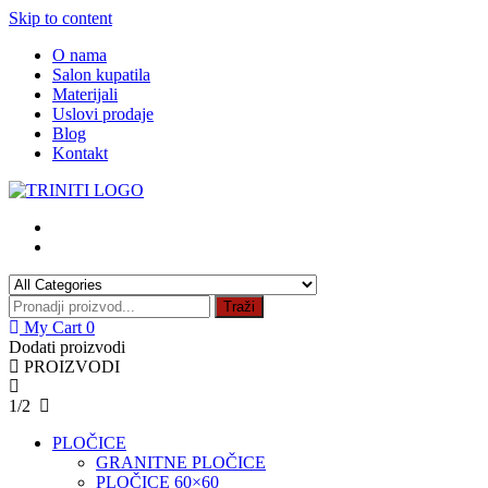
Skip to content
O nama
Salon kupatila
Materijali
Uslovi prodaje
Blog
Kontakt
Traži
My Cart
0
Dodati proizvodi
PROIZVODI
1/2
PLOČICE
GRANITNE PLOČICE
PLOČICE 60×60