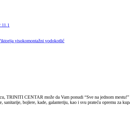
.11.1
rodicu, TRINITI CENTAR može da Vam ponudi “Sve na jednom mestu!”
tarije, bojlere, kade, galanteriju, kao i svu prateću opremu za kupati