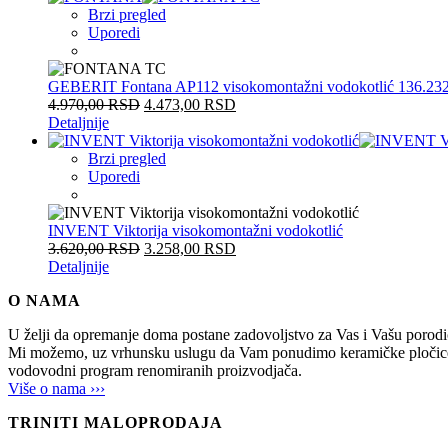
Brzi pregled
Uporedi
GEBERIT Fontana AP112 visokomontažni vodokotlić 136.232
4.970,00
RSD
4.473,00
RSD
Detaljnije
Brzi pregled
Uporedi
INVENT Viktorija visokomontažni vodokotlić
3.620,00
RSD
3.258,00
RSD
Detaljnije
O NAMA
U želji da opremanje doma postane zadovoljstvo za Vas i Vašu po
Mi možemo, uz vrhunsku uslugu da Vam ponudimo keramičke pločice, sani
vodovodni program renomiranih proizvodjača.
Više o nama ›››
TRINITI MALOPRODAJA