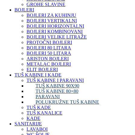
GROHE SLAVINE
BOJLERI
BOJLERI ZA KUHINJU
BOJLERI VERTIKALNI
BOJLERI HORIZONTALNI
BOJLERI KOMBINOVANI
BOJLERI VELIKE LITRAŽE
PROTOČNI BOJLERI
BOJLERI 80 LITARA
BOJLERI 50 LITARA
ARISTON BOJLERI
METALAC BOJLERI
ELIT BOJLERI
TUŠ KABINE I KADE
TUŠ KABINE I PARAVANI
TUŠ KABINE 90X90
TUŠ KABINE 80×80
PARAVANI
POLUKRUŽNE TUŠ KABINE
TUŠ KADE
TUŠ KANALICE
KADE
SANITARIJE
LAVABOI
WC ŠOLJE