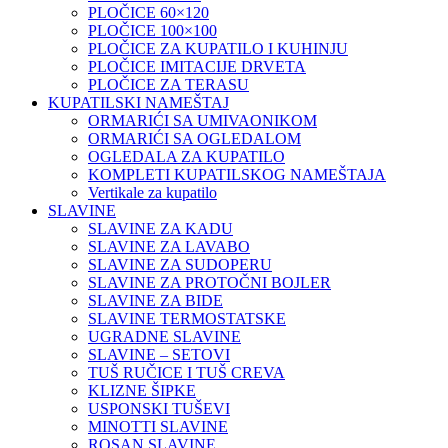
PLOČICE 60×120
PLOČICE 100×100
PLOČICE ZA KUPATILO I KUHINJU
PLOČICE IMITACIJE DRVETA
PLOČICE ZA TERASU
KUPATILSKI NAMEŠTAJ
ORMARIĆI SA UMIVAONIKOM
ORMARIĆI SA OGLEDALOM
OGLEDALA ZA KUPATILO
KOMPLETI KUPATILSKOG NAMEŠTAJA
Vertikale za kupatilo
SLAVINE
SLAVINE ZA KADU
SLAVINE ZA LAVABO
SLAVINE ZA SUDOPERU
SLAVINE ZA PROTOČNI BOJLER
SLAVINE ZA BIDE
SLAVINE TERMOSTATSKE
UGRADNE SLAVINE
SLAVINE – SETOVI
TUŠ RUČICE I TUŠ CREVA
KLIZNE ŠIPKE
USPONSKI TUŠEVI
MINOTTI SLAVINE
ROSAN SLAVINE