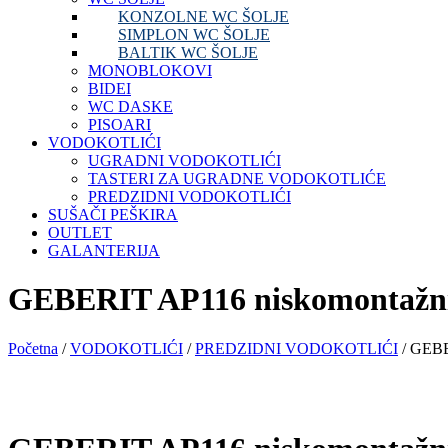
KONZOLNE WC ŠOLJE
SIMPLON WC ŠOLJE
BALTIK WC ŠOLJE
MONOBLOKOVI
BIDEI
WC DASKE
PISOARI
VODOKOTLIĆI
UGRADNI VODOKOTLIĆI
TASTERI ZA UGRADNE VODOKOTLIĆE
PREDZIDNI VODOKOTLIĆI
SUŠAČI PEŠKIRA
OUTLET
GALANTERIJA
GEBERIT AP116 niskomontažni v
Početna
/
VODOKOTLIĆI
/
PREDZIDNI VODOKOTLIĆI
/ GEBE