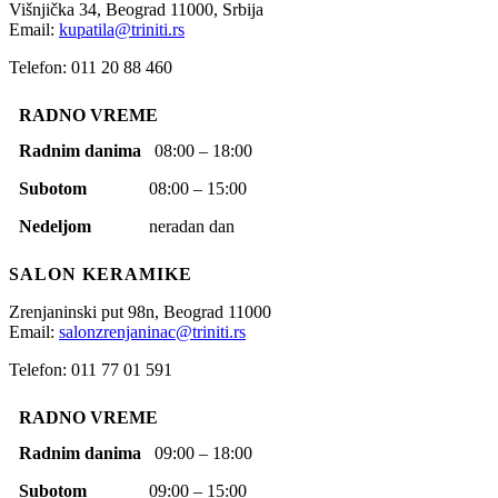
Višnjička 34,
Beograd
11000,
Srbija
Email:
kupatila@triniti.rs
Telefon: 011 20 88 460
RADNO VREME
Radnim danima
08:00 – 18:00
Subotom
08:00 – 15:00
Nedeljom
neradan dan
SALON KERAMIKE
Zrenjaninski put 98n,
Beograd
11000
Email:
salonzrenjaninac@triniti.rs
Telefon: 011 77 01 591
RADNO VREME
Radnim danima
09:00 – 18:00
Subotom
09:00 – 15:00