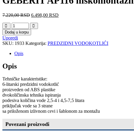
GEBERIT AP116 niskomontažni v
7.220,00
RSD
6.498,00
RSD
Dodaj u korpu
Uporedi
SKU:
1933
Kategorija:
PREDZIDNI VODOKOTLIĆI
Opis
Opis
Tehničke karakteristike:
6-litarski predzidni vodokotlić
proizveden od ABS plastike
dvokoličinska tehnika ispiranja
podesiva količina vode 2,5-4 i 4,5-7,5 litara
priključak vode sa 3 strane
sa priloženom izlivnom cevi i šablonom za montažu
Povezani proizvodi