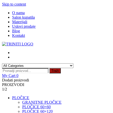
Skip to content
O nama
Salon kupatila
Materijali
Uslovi prodaje
Blog
Kontakt
Traži
My Cart
0
Dodati proizvodi
PROIZVODI
1/2
PLOČICE
GRANITNE PLOČICE
PLOČICE 60×60
PLOČICE 60×120