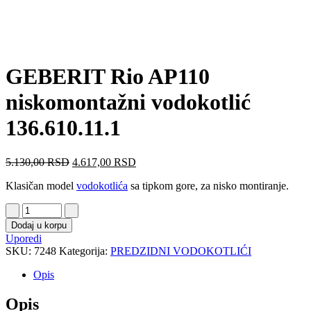
GEBERIT Rio AP110
niskomontažni vodokotlić
136.610.11.1
5.130,00
RSD
4.617,00
RSD
Klasičan model
vodokotlića
sa tipkom gore, za nisko montiranje.
Dodaj u korpu
Uporedi
SKU:
7248
Kategorija:
PREDZIDNI VODOKOTLIĆI
Opis
Opis