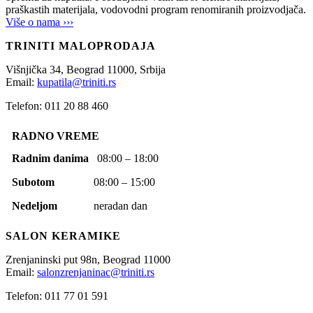
praškastih materijala, vodovodni program renomiranih proizvodjača.
Više o nama ›››
TRINITI MALOPRODAJA
Višnjička 34,
Beograd
11000,
Srbija
Email:
kupatila@triniti.rs
Telefon: 011 20 88 460
RADNO VREME
Radnim danima
08:00 – 18:00
Subotom
08:00 – 15:00
Nedeljom
neradan dan
SALON KERAMIKE
Zrenjaninski put 98n,
Beograd
11000
Email:
salonzrenjaninac@triniti.rs
Telefon: 011 77 01 591