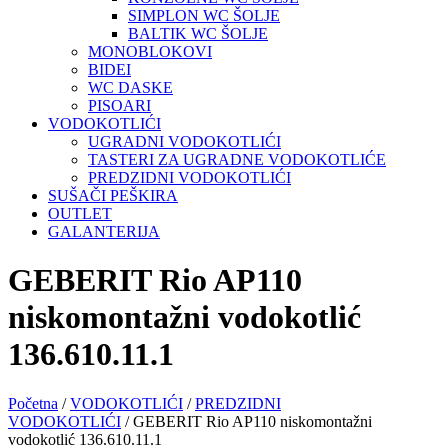
SIMPLON WC ŠOLJE
BALTIK WC ŠOLJE
MONOBLOKOVI
BIDEI
WC DASKE
PISOARI
VODOKOTLIĆI
UGRADNI VODOKOTLIĆI
TASTERI ZA UGRADNE VODOKOTLIĆE
PREDZIDNI VODOKOTLIĆI
SUŠAČI PEŠKIRA
OUTLET
GALANTERIJA
GEBERIT Rio AP110
niskomontažni vodokotlić
136.610.11.1
Početna
/
VODOKOTLIĆI
/
PREDZIDNI
VODOKOTLIĆI
/ GEBERIT Rio AP110 niskomontažni
vodokotlić 136.610.11.1