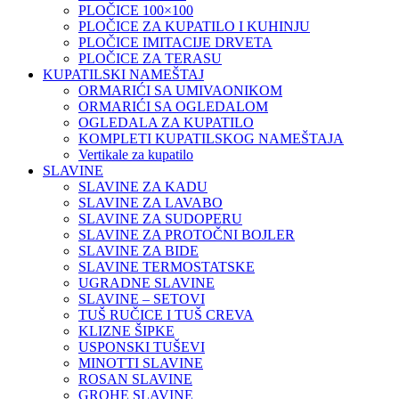
PLOČICE 100×100
PLOČICE ZA KUPATILO I KUHINJU
PLOČICE IMITACIJE DRVETA
PLOČICE ZA TERASU
KUPATILSKI NAMEŠTAJ
ORMARIĆI SA UMIVAONIKOM
ORMARIĆI SA OGLEDALOM
OGLEDALA ZA KUPATILO
KOMPLETI KUPATILSKOG NAMEŠTAJA
Vertikale za kupatilo
SLAVINE
SLAVINE ZA KADU
SLAVINE ZA LAVABO
SLAVINE ZA SUDOPERU
SLAVINE ZA PROTOČNI BOJLER
SLAVINE ZA BIDE
SLAVINE TERMOSTATSKE
UGRADNE SLAVINE
SLAVINE – SETOVI
TUŠ RUČICE I TUŠ CREVA
KLIZNE ŠIPKE
USPONSKI TUŠEVI
MINOTTI SLAVINE
ROSAN SLAVINE
GROHE SLAVINE