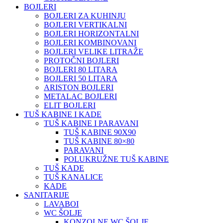
BOJLERI
BOJLERI ZA KUHINJU
BOJLERI VERTIKALNI
BOJLERI HORIZONTALNI
BOJLERI KOMBINOVANI
BOJLERI VELIKE LITRAŽE
PROTOČNI BOJLERI
BOJLERI 80 LITARA
BOJLERI 50 LITARA
ARISTON BOJLERI
METALAC BOJLERI
ELIT BOJLERI
TUŠ KABINE I KADE
TUŠ KABINE I PARAVANI
TUŠ KABINE 90X90
TUŠ KABINE 80×80
PARAVANI
POLUKRUŽNE TUŠ KABINE
TUŠ KADE
TUŠ KANALICE
KADE
SANITARIJE
LAVABOI
WC ŠOLJE
KONZOLNE WC ŠOLJE