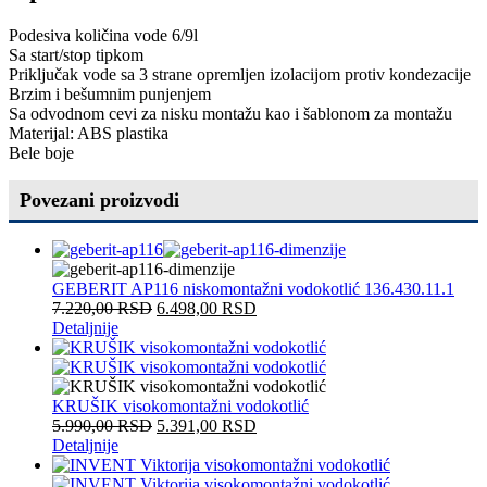
Podesiva količina vode 6/9l
Sa start/stop tipkom
Priključak vode sa 3 strane opremljen izolacijom protiv kondezacije
Brzim i bešumnim punjenjem
Sa odvodnom cevi za nisku montažu kao i šablonom za montažu
Materijal: ABS plastika
Bele boje
Povezani proizvodi
GEBERIT AP116 niskomontažni vodokotlić 136.430.11.1
7.220,00
RSD
6.498,00
RSD
Detaljnije
KRUŠIK visokomontažni vodokotlić
5.990,00
RSD
5.391,00
RSD
Detaljnije