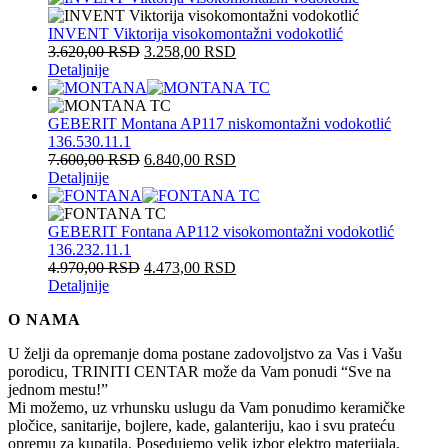
INVENT Viktorija visokomontažni vodokotlić
3.620,00
RSD
3.258,00
RSD
Detaljnije
GEBERIT Montana AP117 niskomontažni vodokotlić
136.530.11.1
7.600,00
RSD
6.840,00
RSD
Detaljnije
GEBERIT Fontana AP112 visokomontažni vodokotlić
136.232.11.1
4.970,00
RSD
4.473,00
RSD
Detaljnije
O NAMA
U želji da opremanje doma postane zadovoljstvo za Vas i Vašu
porodicu, TRINITI CENTAR može da Vam ponudi “Sve na
jednom mestu!”
Mi možemo, uz vrhunsku uslugu da Vam ponudimo keramičke
pločice, sanitarije, bojlere, kade, galanteriju, kao i svu prateću
opremu za kupatila. Posedujemo velik izbor elektro materijala,