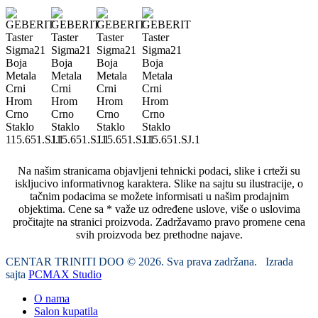
Na našim stranicama objavljeni tehnicki podaci, slike i crteži su
iskljucivo informativnog karaktera. Slike na sajtu su ilustracije, o
tačnim podacima se možete informisati u našim prodajnim
objektima. Cene sa * važe uz određene uslove, više o uslovima
pročitajte na stranici proizvoda. Zadržavamo pravo promene cena
svih proizvoda bez prethodne najave.
CENTAR TRINITI DOO © 2026. Sva prava zadržana. Izrada
sajta
PCMAX Studio
O nama
Salon kupatila