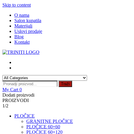
Skip to content
O nama
Salon kupatila
Materijali
Uslovi prodaje
Blog
Kontakt
Traži
My Cart
0
Dodati proizvodi
PROIZVODI
1/2
PLOČICE
GRANITNE PLOČICE
PLOČICE 60×60
PLOČICE 60×120