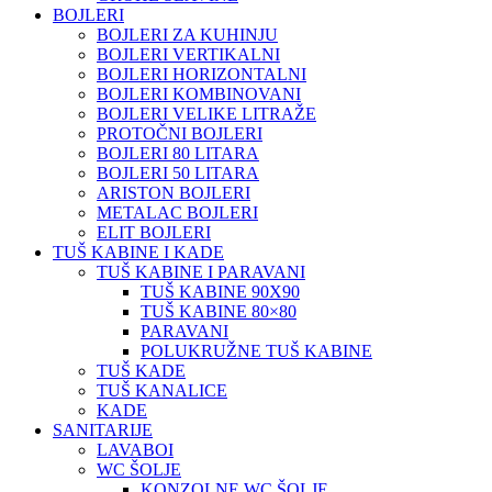
BOJLERI
BOJLERI ZA KUHINJU
BOJLERI VERTIKALNI
BOJLERI HORIZONTALNI
BOJLERI KOMBINOVANI
BOJLERI VELIKE LITRAŽE
PROTOČNI BOJLERI
BOJLERI 80 LITARA
BOJLERI 50 LITARA
ARISTON BOJLERI
METALAC BOJLERI
ELIT BOJLERI
TUŠ KABINE I KADE
TUŠ KABINE I PARAVANI
TUŠ KABINE 90X90
TUŠ KABINE 80×80
PARAVANI
POLUKRUŽNE TUŠ KABINE
TUŠ KADE
TUŠ KANALICE
KADE
SANITARIJE
LAVABOI
WC ŠOLJE
KONZOLNE WC ŠOLJE