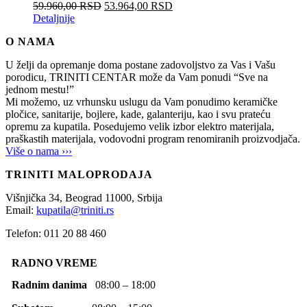
59.960,00
RSD
53.964,00
RSD
Detaljnije
O NAMA
U želji da opremanje doma postane zadovoljstvo za Vas i Vašu
porodicu, TRINITI CENTAR može da Vam ponudi “Sve na
jednom mestu!”
Mi možemo, uz vrhunsku uslugu da Vam ponudimo keramičke
pločice, sanitarije, bojlere, kade, galanteriju, kao i svu prateću
opremu za kupatila. Posedujemo velik izbor elektro materijala,
praškastih materijala, vodovodni program renomiranih proizvodjača.
Više o nama ›››
TRINITI MALOPRODAJA
Višnjička 34,
Beograd
11000,
Srbija
Email:
kupatila@triniti.rs
Telefon: 011 20 88 460
RADNO VREME
Radnim danima
08:00 – 18:00