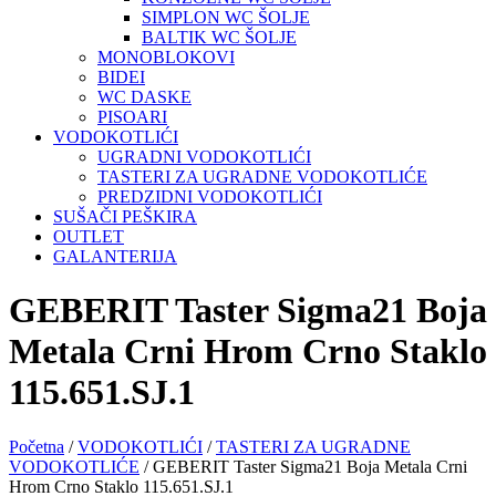
SIMPLON WC ŠOLJE
BALTIK WC ŠOLJE
MONOBLOKOVI
BIDEI
WC DASKE
PISOARI
VODOKOTLIĆI
UGRADNI VODOKOTLIĆI
TASTERI ZA UGRADNE VODOKOTLIĆE
PREDZIDNI VODOKOTLIĆI
SUŠAČI PEŠKIRA
OUTLET
GALANTERIJA
GEBERIT Taster Sigma21 Boja
Metala Crni Hrom Crno Staklo
115.651.SJ.1
Početna
/
VODOKOTLIĆI
/
TASTERI ZA UGRADNE
VODOKOTLIĆE
/ GEBERIT Taster Sigma21 Boja Metala Crni
Hrom Crno Staklo 115.651.SJ.1