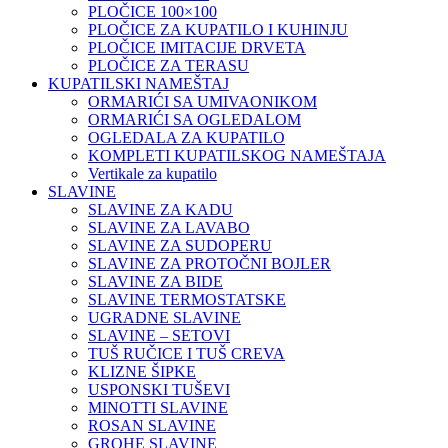
PLOČICE 100×100
PLOČICE ZA KUPATILO I KUHINJU
PLOČICE IMITACIJE DRVETA
PLOČICE ZA TERASU
KUPATILSKI NAMEŠTAJ
ORMARIĆI SA UMIVAONIKOM
ORMARIĆI SA OGLEDALOM
OGLEDALA ZA KUPATILO
KOMPLETI KUPATILSKOG NAMEŠTAJA
Vertikale za kupatilo
SLAVINE
SLAVINE ZA KADU
SLAVINE ZA LAVABO
SLAVINE ZA SUDOPERU
SLAVINE ZA PROTOČNI BOJLER
SLAVINE ZA BIDE
SLAVINE TERMOSTATSKE
UGRADNE SLAVINE
SLAVINE – SETOVI
TUŠ RUČICE I TUŠ CREVA
KLIZNE ŠIPKE
USPONSKI TUŠEVI
MINOTTI SLAVINE
ROSAN SLAVINE
GROHE SLAVINE