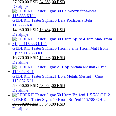
27.070,00
RSD
24.363,00
RSD
Detaljnije
GEBERIT Taster Sigma30 Bela-Pozlaćena-Bela
115.883.KK.1
14.960,00
RSD
13.464,00
RSD
Detaljnije
GEBERIT Taster Sigma30 Hrom Sjajna-Hrom Mat-Hrom
Sjajna 115.883.KH.1
16.770,00
RSD
15.093,00
RSD
Detaljnije
GEBERIT Taster Sigma21 Boja Metala Mesing – Crna
115.652.SJ.1
59.960,00
RSD
53.964,00
RSD
Detaljnije
GEBERIT Taster Sigma50 Hrom Brušeni 115.788.GH.2
39.600,00
RSD
35.640,00
RSD
Detaljnije