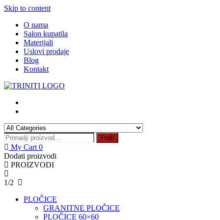
Skip to content
O nama
Salon kupatila
Materijali
Uslovi prodaje
Blog
Kontakt
Traži
My Cart
0
Dodati proizvodi
PROIZVODI
1/2
PLOČICE
GRANITNE PLOČICE
PLOČICE 60×60