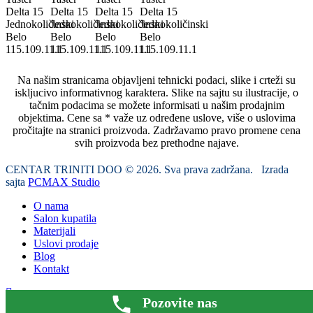
Na našim stranicama objavljeni tehnicki podaci, slike i crteži su
iskljucivo informativnog karaktera. Slike na sajtu su ilustracije, o
tačnim podacima se možete informisati u našim prodajnim
objektima. Cene sa * važe uz određene uslove, više o uslovima
pročitajte na stranici proizvoda. Zadržavamo pravo promene cena
svih proizvoda bez prethodne najave.
CENTAR TRINITI DOO © 2026. Sva prava zadržana. Izrada
sajta
PCMAX Studio
O nama
Salon kupatila
Materijali
Uslovi prodaje
Blog
Kontakt
Pozovite nas