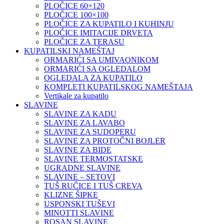
PLOČICE 60×120
PLOČICE 100×100
PLOČICE ZA KUPATILO I KUHINJU
PLOČICE IMITACIJE DRVETA
PLOČICE ZA TERASU
KUPATILSKI NAMEŠTAJ
ORMARIĆI SA UMIVAONIKOM
ORMARIĆI SA OGLEDALOM
OGLEDALA ZA KUPATILO
KOMPLETI KUPATILSKOG NAMEŠTAJA
Vertikale za kupatilo
SLAVINE
SLAVINE ZA KADU
SLAVINE ZA LAVABO
SLAVINE ZA SUDOPERU
SLAVINE ZA PROTOČNI BOJLER
SLAVINE ZA BIDE
SLAVINE TERMOSTATSKE
UGRADNE SLAVINE
SLAVINE – SETOVI
TUŠ RUČICE I TUŠ CREVA
KLIZNE ŠIPKE
USPONSKI TUŠEVI
MINOTTI SLAVINE
ROSAN SLAVINE