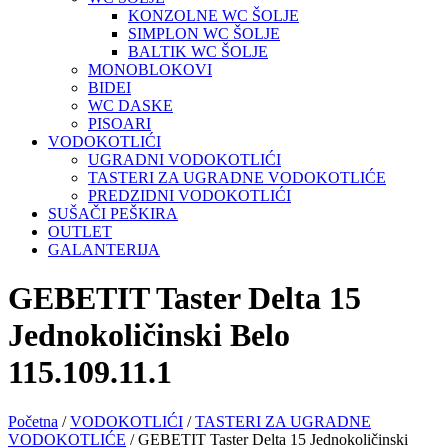
KONZOLNE WC ŠOLJE
SIMPLON WC ŠOLJE
BALTIK WC ŠOLJE
MONOBLOKOVI
BIDEI
WC DASKE
PISOARI
VODOKOTLIĆI
UGRADNI VODOKOTLIĆI
TASTERI ZA UGRADNE VODOKOTLIĆE
PREDZIDNI VODOKOTLIĆI
SUŠAČI PEŠKIRA
OUTLET
GALANTERIJA
GEBETIT Taster Delta 15
Jednokoličinski Belo
115.109.11.1
Početna
/
VODOKOTLIĆI
/
TASTERI ZA UGRADNE
VODOKOTLIĆE
/ GEBETIT Taster Delta 15 Jednokoličinski