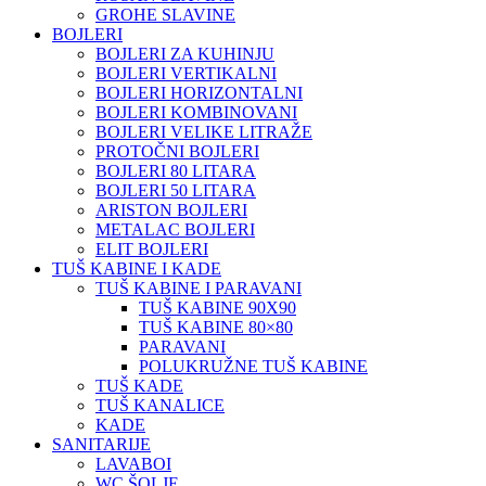
GROHE SLAVINE
BOJLERI
BOJLERI ZA KUHINJU
BOJLERI VERTIKALNI
BOJLERI HORIZONTALNI
BOJLERI KOMBINOVANI
BOJLERI VELIKE LITRAŽE
PROTOČNI BOJLERI
BOJLERI 80 LITARA
BOJLERI 50 LITARA
ARISTON BOJLERI
METALAC BOJLERI
ELIT BOJLERI
TUŠ KABINE I KADE
TUŠ KABINE I PARAVANI
TUŠ KABINE 90X90
TUŠ KABINE 80×80
PARAVANI
POLUKRUŽNE TUŠ KABINE
TUŠ KADE
TUŠ KANALICE
KADE
SANITARIJE
LAVABOI
WC ŠOLJE