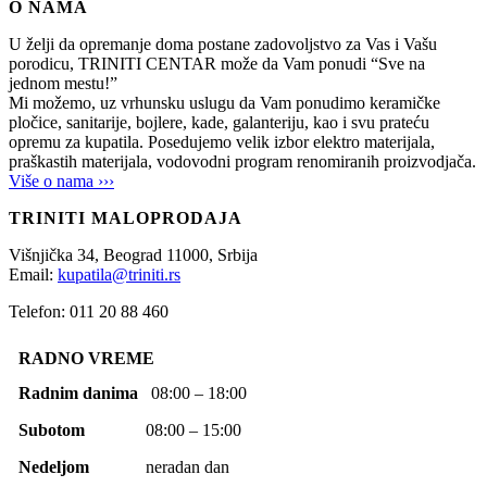
O NAMA
U želji da opremanje doma postane zadovoljstvo za Vas i Vašu
porodicu, TRINITI CENTAR može da Vam ponudi “Sve na
jednom mestu!”
Mi možemo, uz vrhunsku uslugu da Vam ponudimo keramičke
pločice, sanitarije, bojlere, kade, galanteriju, kao i svu prateću
opremu za kupatila. Posedujemo velik izbor elektro materijala,
praškastih materijala, vodovodni program renomiranih proizvodjača.
Više o nama ›››
TRINITI MALOPRODAJA
Višnjička 34,
Beograd
11000,
Srbija
Email:
kupatila@triniti.rs
Telefon: 011 20 88 460
RADNO VREME
Radnim danima
08:00 – 18:00
Subotom
08:00 – 15:00
Nedeljom
neradan dan