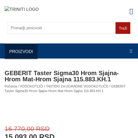
Skip
to
content
Traži
PROIZVODI
GEBERIT Taster Sigma30 Hrom Sjajna-
Hrom Mat-Hrom Sjajna 115.883.KH.1
Početna
/
VODOKOTLIĆI
/
TASTERI ZA UGRADNE VODOKOTLIĆE
/ GEBERIT
Taster Sigma30 Hrom Sjajna-Hrom Mat-Hrom Sjajna 115.883.KH.1
16.770,00
RSD
15.093,00
RSD