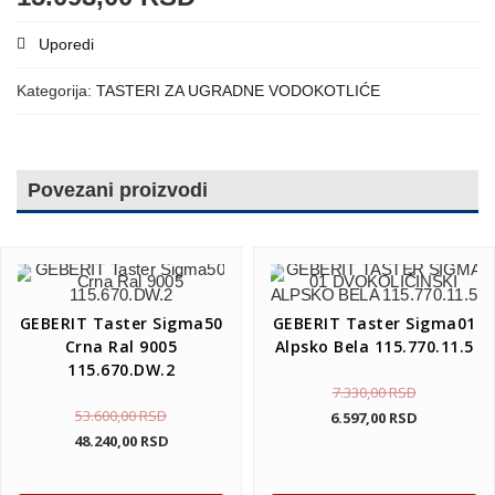
Uporedi
Kategorija:
TASTERI ZA UGRADNE VODOKOTLIĆE
Povezani proizvodi
GEBERIT Taster Sigma50
GEBERIT Taster Sigma01
Crna Ral 9005
Alpsko Bela 115.770.11.5
115.670.DW.2
7.330,00
RSD
53.600,00
RSD
6.597,00
RSD
48.240,00
RSD