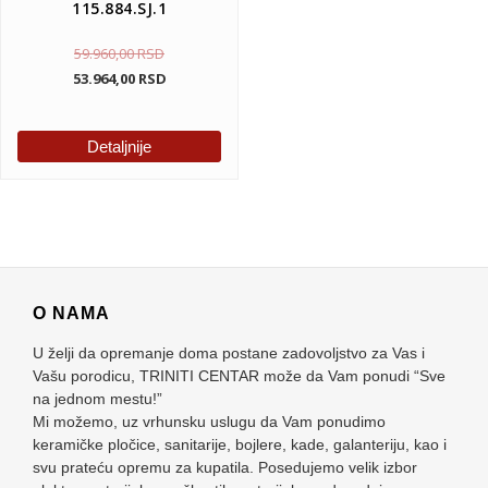
115.884.SJ.1
59.960,00
RSD
53.964,00
RSD
Detaljnije
O NAMA
U želji da opremanje doma postane zadovoljstvo za Vas i
Vašu porodicu, TRINITI CENTAR može da Vam ponudi “Sve
na jednom mestu!”
Mi možemo, uz vrhunsku uslugu da Vam ponudimo
keramičke pločice, sanitarije, bojlere, kade, galanteriju, kao i
svu prateću opremu za kupatila. Posedujemo velik izbor