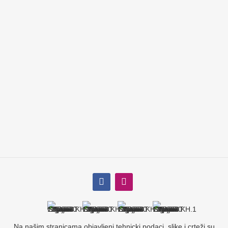
Na našim stranicama objavljeni tehnicki podaci, slike i crteži su