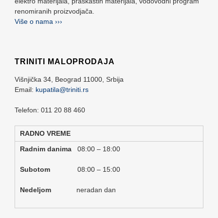
elektro materijala, praškastih materijala, vodovodni program
renomiranih proizvodjača.
Više o nama ›››
TRINITI MALOPRODAJA
Višnjička 34,
Beograd
11000,
Srbija
Email:
kupatila@triniti.rs
Telefon: 011 20 88 460
RADNO VREME
Radnim danima
08:00 – 18:00
Subotom
08:00 – 15:00
Nedeljom
neradan dan