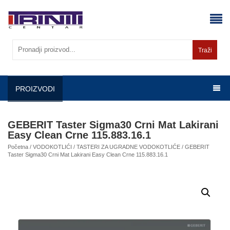
Skip
to
content
Traži
PROIZVODI
GEBERIT Taster Sigma30 Crni Mat Lakirani
Easy Clean Crne 115.883.16.1
Početna
/
VODOKOTLIĆI
/
TASTERI ZA UGRADNE VODOKOTLIĆE
/ GEBERIT
Taster Sigma30 Crni Mat Lakirani Easy Clean Crne 115.883.16.1