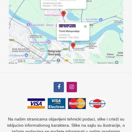
Na našim stranicama objavljeni tehnicki podaci, slike i crteži su
iskljucivo informativnog karaktera. Slike na sajtu su ilustracije, o
tačnim podacima se možete informisati u našim prodajnim