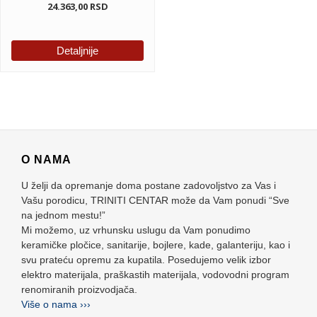
24.363,00
RSD
Detaljnije
O NAMA
U želji da opremanje doma postane zadovoljstvo za Vas i
Vašu porodicu, TRINITI CENTAR može da Vam ponudi “Sve
na jednom mestu!”
Mi možemo, uz vrhunsku uslugu da Vam ponudimo
keramičke pločice, sanitarije, bojlere, kade, galanteriju, kao i
svu prateću opremu za kupatila. Posedujemo velik izbor
elektro materijala, praškastih materijala, vodovodni program
renomiranih proizvodjača.
Više o nama ›››