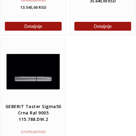
15.050,00
RSD
35.640,00
RSD
13.545,00
RSD
Detaljnije
Detaljnije
GEBERIT Taster Sigma50
Crna Ral 9005
115.788.DW.2
27.070,00
RSD