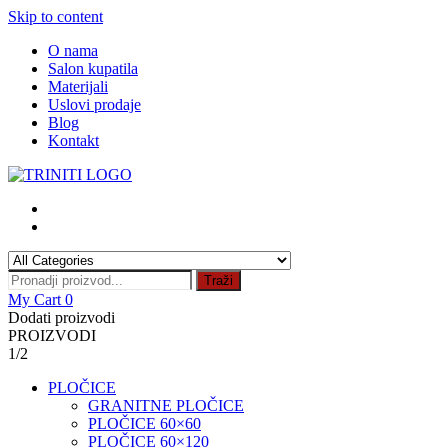
Skip to content
O nama
Salon kupatila
Materijali
Uslovi prodaje
Blog
Kontakt
Traži
My Cart
0
Dodati proizvodi
PROIZVODI
1/2
PLOČICE
GRANITNE PLOČICE
PLOČICE 60×60
PLOČICE 60×120