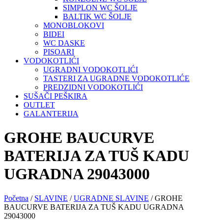
SIMPLON WC ŠOLJE
BALTIK WC ŠOLJE
MONOBLOKOVI
BIDEI
WC DASKE
PISOARI
VODOKOTLIĆI
UGRADNI VODOKOTLIĆI
TASTERI ZA UGRADNE VODOKOTLIĆE
PREDZIDNI VODOKOTLIĆI
SUŠAČI PEŠKIRA
OUTLET
GALANTERIJA
GROHE BAUCURVE
BATERIJA ZA TUŠ KADU
UGRADNA 29043000
Početna
/
SLAVINE
/
UGRADNE SLAVINE
/ GROHE
BAUCURVE BATERIJA ZA TUŠ KADU UGRADNA
29043000