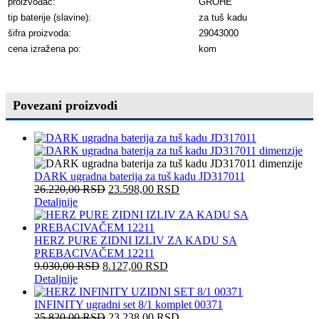
proizvođać:
GROHE
tip baterije (slavine):
za tuš kadu
šifra proizvoda:
29043000
cena izražena po:
kom
Povezani proizvodi
DARK ugradna baterija za tuš kadu JD317011
26.220,00
RSD
23.598,00
RSD
Detaljnije
HERZ PURE ZIDNI IZLIV ZA KADU SA
PREBACIVAČEM 12211
9.030,00
RSD
8.127,00
RSD
Detaljnije
INFINITY ugradni set 8/1 komplet 00371
25.820,00
RSD
23.238,00
RSD