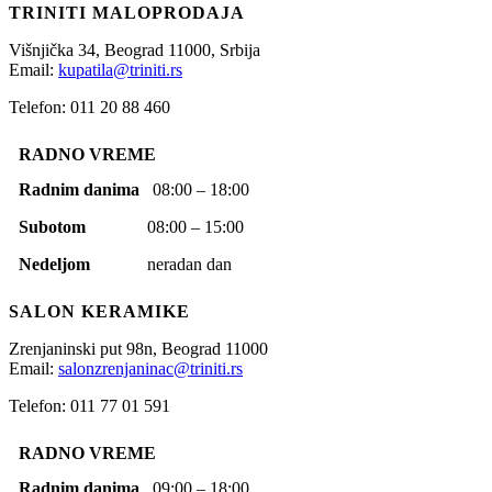
TRINITI MALOPRODAJA
Višnjička 34,
Beograd
11000,
Srbija
Email:
kupatila@triniti.rs
Telefon: 011 20 88 460
RADNO VREME
Radnim danima
08:00 – 18:00
Subotom
08:00 – 15:00
Nedeljom
neradan dan
SALON KERAMIKE
Zrenjaninski put 98n,
Beograd
11000
Email:
salonzrenjaninac@triniti.rs
Telefon: 011 77 01 591
RADNO VREME
Radnim danima
09:00 – 18:00