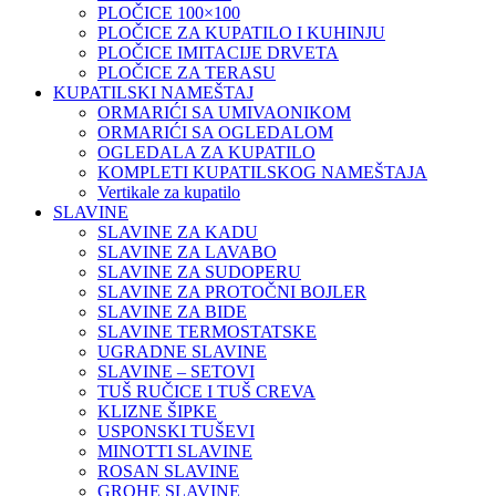
PLOČICE 100×100
PLOČICE ZA KUPATILO I KUHINJU
PLOČICE IMITACIJE DRVETA
PLOČICE ZA TERASU
KUPATILSKI NAMEŠTAJ
ORMARIĆI SA UMIVAONIKOM
ORMARIĆI SA OGLEDALOM
OGLEDALA ZA KUPATILO
KOMPLETI KUPATILSKOG NAMEŠTAJA
Vertikale za kupatilo
SLAVINE
SLAVINE ZA KADU
SLAVINE ZA LAVABO
SLAVINE ZA SUDOPERU
SLAVINE ZA PROTOČNI BOJLER
SLAVINE ZA BIDE
SLAVINE TERMOSTATSKE
UGRADNE SLAVINE
SLAVINE – SETOVI
TUŠ RUČICE I TUŠ CREVA
KLIZNE ŠIPKE
USPONSKI TUŠEVI
MINOTTI SLAVINE
ROSAN SLAVINE
GROHE SLAVINE