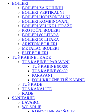
BOJLERI
BOJLERI ZA KUHINJU
BOJLERI VERTIKALNI
BOJLERI HORIZONTALNI
BOJLERI KOMBINOVANI
BOJLERI VELIKE LITRAŽE
PROTOČNI BOJLERI
BOJLERI 80 LITARA
BOJLERI 50 LITARA
ARISTON BOJLERI
METALAC BOJLERI
ELIT BOJLERI
TUŠ KABINE I KADE
TUŠ KABINE I PARAVANI
TUŠ KABINE 90X90
TUŠ KABINE 80×80
PARAVANI
POLUKRUŽNE TUŠ KABINE
TUŠ KADE
TUŠ KANALICE
KADE
SANITARIJE
LAVABOI
WC ŠOLJE
KONZOLNE WC ŠOLJE