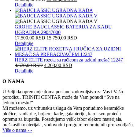
Detaljnije
GROHE BAUCLASSIC BATERIJA ZA KADU
UGRADNA 29047000
17.500,00
RSD
15.750,00
RSD
Detaljnije
HERZ ELITE rozeta sa ručicom za uzidni mešač 12247
4.670,00
RSD
4.203,00
RSD
Detaljnije
O NAMA
U želji da opremanje doma postane zadovoljstvo za Vas i Vašu
porodicu, TRINITI CENTAR može da Vam ponudi “Sve na
jednom mestu!”
Mi možemo, uz vrhunsku uslugu da Vam ponudimo keramičke
pločice, sanitarije, bojlere, kade, galanteriju, kao i svu prateću
opremu za kupatila. Posedujemo velik izbor elektro materijala,
praškastih materijala, vodovodni program renomiranih proizvodjača.
Više o nama ›››