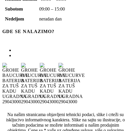
Subotom
09:00 – 15:00
Nedeljom
neradan dan
GDE SE NALAZIMO?
Na našim stranicama objavljeni tehnicki podaci, slike i crteži su
iskljucivo informativnog karaktera. Slike na sajtu su ilustracije, o
tačnim podacima se možete informisati u našim prodajnim
objektima. Cene sa * važe uz određene uslove, više o uslovima