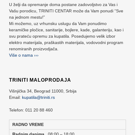
U želji da opremanje doma postane zadovoljstvo za Vas i
Vašu porodicu, TRINITI CENTAR može da Vam ponudi “Sve
na jednom mestu!”
Mi možemo, uz vrhunsku uslugu da Vam ponudimo
keramičke pločice, sanitarije, bojlere, kade, galanteriju, kao i
svu prateću opremu za kupatila. Posedujemo velik izbor
elektro materijala, praškastih materijala, vodovodni program
renomiranih proizvodjača.
Više o nama ›››
TRINITI MALOPRODAJA
Višnjička 34,
Beograd
11000,
Srbija
Email:
kupatila@triniti.rs
Telefon: 011 20 88 460
RADNO VREME
Radnim danima
08:00 – 18:00