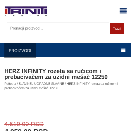
Skip
to
content
Traži
PROIZVODI
HERZ INFINITY rozeta sa ručicom i
prebacivačem za uzidni mešač 12250
Početna
/
SLAVINE
/
UGRADNE SLAVINE
/ HERZ INFINITY rozeta sa ručicom i
prebacivačem za uzidni mešač 12250
4.510,00
RSD