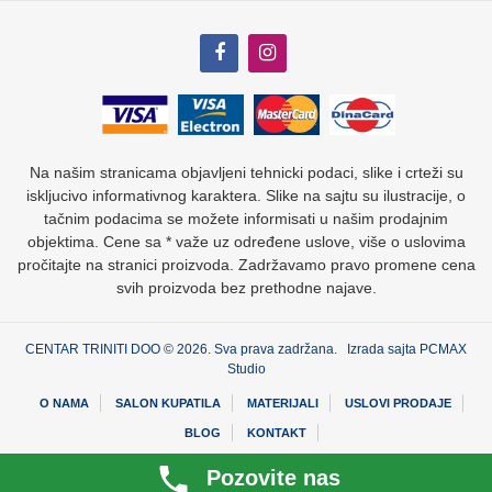
Na našim stranicama objavljeni tehnicki podaci, slike i crteži su
iskljucivo informativnog karaktera. Slike na sajtu su ilustracije, o
tačnim podacima se možete informisati u našim prodajnim
objektima. Cene sa * važe uz određene uslove, više o uslovima
pročitajte na stranici proizvoda. Zadržavamo pravo promene cena
svih proizvoda bez prethodne najave.
CENTAR TRINITI DOO © 2026. Sva prava zadržana. Izrada sajta
PCMAX
Studio
O NAMA
SALON KUPATILA
MATERIJALI
USLOVI PRODAJE
BLOG
KONTAKT
Pozovite nas