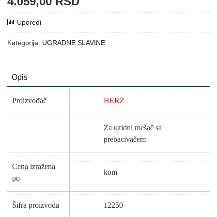
4.059,00
RSD
Uporedi
Kategorija:
UGRADNE SLAVINE
Opis
Proizvođač
HERZ
Za uzidni mešač sa
prebacivačem
Cena izražena
kom
po
Šifra proizvoda
12250