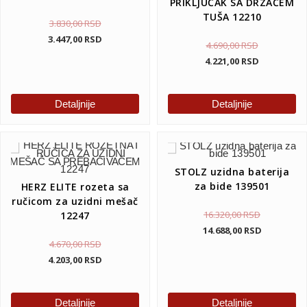
PRIKLJUČAK SA DRZAČEM
TUŠA 12210
3.830,00
RSD
3.447,00
RSD
4.690,00
RSD
4.221,00
RSD
Detaljnije
Detaljnije
STOLZ uzidna baterija
za bide 139501
HERZ ELITE rozeta sa
ručicom za uzidni mešač
16.320,00
RSD
12247
14.688,00
RSD
4.670,00
RSD
4.203,00
RSD
Detaljnije
Detaljnije