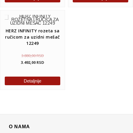
HERZ INFINITY rozeta sa
ručicom za uzidni mešač
12249
3.880,00
RSD
3.492,00
RSD
Detaljnije
O NAMA