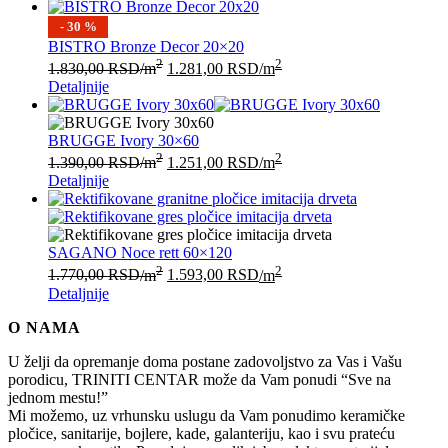
- 30 %
BISTRO Bronze Decor 20×20
2
2
1.830,00
RSD
/m
1.281,00
RSD
/m
Detaljnije
BRUGGE Ivory 30×60
2
2
1.390,00
RSD
/m
1.251,00
RSD
/m
Detaljnije
SAGANO Noce rett 60×120
2
2
1.770,00
RSD
/m
1.593,00
RSD
/m
Detaljnije
O NAMA
U želji da opremanje doma postane zadovoljstvo za Vas i Vašu
porodicu, TRINITI CENTAR može da Vam ponudi “Sve na
jednom mestu!”
Mi možemo, uz vrhunsku uslugu da Vam ponudimo keramičke
pločice, sanitarije, bojlere, kade, galanteriju, kao i svu prateću