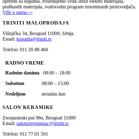
opremu za kupatila. Posedujemo velik izbor elektro materijala,
praškastih materijala, vodovodni program renomiranih proizvodjača.
Više o nama ›››
TRINITI MALOPRODAJA
Višnjička 34,
Beograd
11000,
Srbija
Email:
kupatila@triniti.rs
Telefon: 011 20 88 460
RADNO VREME
Radnim danima
08:00 – 18:00
Subotom
08:00 – 15:00
Nedeljom
neradan dan
SALON KERAMIKE
Zrenjaninski put 98n,
Beograd
11000
Email:
salonzrenjaninac@triniti.rs
Telefon: 011 77 01 591