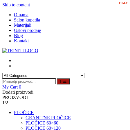
ITALY
Skip to content
O nama
Salon kupatila
Materijali
Uslovi prodaje
Blog
Kontakt
Traži
My Cart
0
Dodati proizvodi
PROIZVODI
1/2
PLOČICE
GRANITNE PLOČICE
PLOČICE 60×60
PLOČICE 60×120