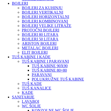
BOJLERI
BOJLERI ZA KUHINJU
BOJLERI VERTIKALNI
BOJLERI HORIZONTALNI
BOJLERI KOMBINOVANI
BOJLERI VELIKE LITRAŽE
PROTOČNI BOJLERI
BOJLERI 80 LITARA
BOJLERI 50 LITARA
ARISTON BOJLERI
METALAC BOJLERI
ELIT BOJLERI
TUŠ KABINE I KADE
TUŠ KABINE I PARAVANI
TUŠ KABINE 90X90
TUŠ KABINE 80×80
PARAVANI
POLUKRUŽNE TUŠ KABINE
TUŠ KADE
TUŠ KANALICE
KADE
SANITARIJE
LAVABOI
WC ŠOLJE
KONZOLNE WC ŠOLJE