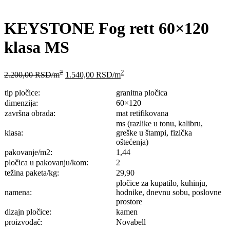
KEYSTONE Fog rett 60×120
klasa MS
2
2
2.200,00
RSD
/m
1.540,00
RSD
/m
tip pločice:
granitna pločica
dimenzija:
60×120
završna obrada:
mat retifikovana
ms (razlike u tonu, kalibru,
klasa:
greške u štampi, fizička
oštećenja)
pakovanje/m2:
1,44
pločica u pakovanju/kom:
2
težina paketa/kg:
29,90
pločice za kupatilo, kuhinju,
namena:
hodnike, dnevnu sobu, poslovne
prostore
dizajn pločice:
kamen
proizvođač:
Novabell