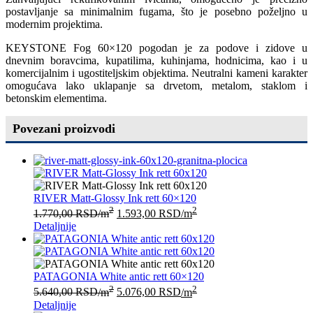
postavljanje sa minimalnim fugama, što je posebno poželjno u
modernim projektima.
KEYSTONE Fog 60×120 pogodan je za podove i zidove u
dnevnim boravcima, kupatilima, kuhinjama, hodnicima, kao i u
komercijalnim i ugostiteljskim objektima. Neutralni kameni karakter
omogućava lako uklapanje sa drvetom, metalom, staklom i
betonskim elementima.
Povezani proizvodi
RIVER Matt-Glossy Ink rett 60×120
2
2
1.770,00
RSD
/m
1.593,00
RSD
/m
Detaljnije
PATAGONIA White antic rett 60×120
2
2
5.640,00
RSD
/m
5.076,00
RSD
/m
Detaljnije