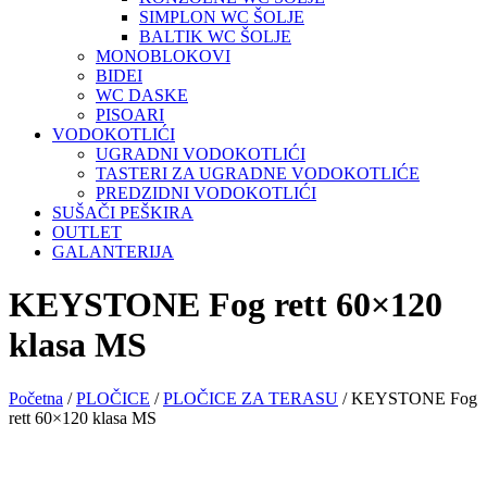
SIMPLON WC ŠOLJE
BALTIK WC ŠOLJE
MONOBLOKOVI
BIDEI
WC DASKE
PISOARI
VODOKOTLIĆI
UGRADNI VODOKOTLIĆI
TASTERI ZA UGRADNE VODOKOTLIĆE
PREDZIDNI VODOKOTLIĆI
SUŠAČI PEŠKIRA
OUTLET
GALANTERIJA
KEYSTONE Fog rett 60×120
klasa MS
Početna
/
PLOČICE
/
PLOČICE ZA TERASU
/ KEYSTONE Fog
rett 60×120 klasa MS