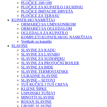
PLOČICE 100×100
PLOČICE ZA KUPATILO I KUHINJU
PLOČICE IMITACIJE DRVETA
PLOČICE ZA TERASU
KUPATILSKI NAMEŠTAJ
ORMARIĆI SA UMIVAONIKOM
ORMARIĆI SA OGLEDALOM
OGLEDALA ZA KUPATILO
KOMPLETI KUPATILSKOG NAMEŠTAJA
Vertikale za kupatilo
SLAVINE
SLAVINE ZA KADU
SLAVINE ZA LAVABO
SLAVINE ZA SUDOPERU
SLAVINE ZA PROTOČNI BOJLER
SLAVINE ZA BIDE
SLAVINE TERMOSTATSKE
UGRADNE SLAVINE
SLAVINE – SETOVI
TUŠ RUČICE I TUŠ CREVA
KLIZNE ŠIPKE
USPONSKI TUŠEVI
MINOTTI SLAVINE
ROSAN SLAVINE
GROHE SLAVINE