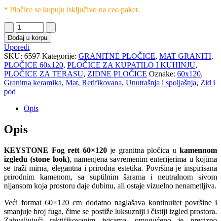
* Pločice se kupuju isključivo na ceo paket.
Dodaj u korpu
Uporedi
SKU:
6597
Kategorije:
GRANITNE PLOČICE
,
MAT GRANITI
,
PLOČICE 60x120
,
PLOČICE ZA KUPATILO I KUHINJU
,
PLOČICE ZA TERASU
,
ZIDNE PLOČICE
Oznake:
60x120
,
Granitna keramika
,
Mat
,
Retifikovana
,
Unutrašnja i spoljašnja
,
Zid i
pod
Opis
Opis
KEYSTONE Fog rett 60×120
je granitna pločica u
kamennom
izgledu (stone look)
, namenjena savremenim enterijerima u kojima
se traži mirna, elegantna i prirodna estetika. Površina je inspirisana
prirodnim kamenom, sa suptilnim šarama i neutralnom sivom
nijansom koja prostoru daje dubinu, ali ostaje vizuelno nenametljiva.
Veći format 60×120 cm dodatno naglašava kontinuitet površine i
smanjuje broj fuga, čime se postiže luksuzniji i čistiji izgled prostora.
Zahvaljujući rektifikovanim ivicama, omogućeno je precizno