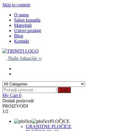
Skip to content
O nama
Salon kupatila
Materijali
Uslovi prodaje
Blog
Kontakt
Naše lokacije ››
Traži
My Cart
0
Dodati proizvodi
PROIZVODI
1/2
PLOČICE
GRANITNE PLOČICE