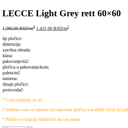
LECCE Light Grey rett 60×60
2
2
1.590,00
RSD
/m
1.431,00
RSD
/m
tip pločice:
dimenzija:
završna obrada:
klasa:
pakovanje/m2:
pločica u pakovanju/kom:
paleta/m2
namena:
dizajn pločice:
proizvođač:
* Cena izražena za m².
* Snižena cena se odnosu na kupovinu pločica u količini većoj od pal
* Pločice se kupuju isključivo na ceo paket.