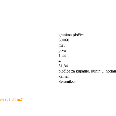
granitna pločica
60×60
mat
prva
1,44
4
51,84
pločice za kupatilo, kuhinju, hodn
kamen
Seramiksan
ete (51,84 m2)