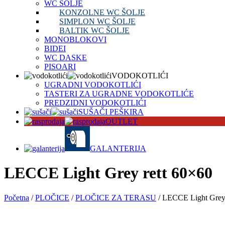
WC ŠOLJE
KONZOLNE WC ŠOLJE
SIMPLON WC ŠOLJE
BALTIK WC ŠOLJE
MONOBLOKOVI
BIDEI
WC DASKE
PISOARI
VODOKOTLIĆI
UGRADNI VODOKOTLIĆI
TASTERI ZA UGRADNE VODOKOTLIĆE
PREDZIDNI VODOKOTLIĆI
SUŠAČI PEŠKIRA
OUTLET
GALANTERIJA
LECCE Light Grey rett 60×60
Početna
/
PLOČICE
/
PLOČICE ZA TERASU
/ LECCE Light Grey 