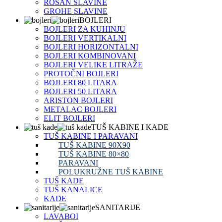
ROSAN SLAVINE
GROHE SLAVINE
BOJLERI
BOJLERI ZA KUHINJU
BOJLERI VERTIKALNI
BOJLERI HORIZONTALNI
BOJLERI KOMBINOVANI
BOJLERI VELIKE LITRAŽE
PROTOČNI BOJLERI
BOJLERI 80 LITARA
BOJLERI 50 LITARA
ARISTON BOJLERI
METALAC BOJLERI
ELIT BOJLERI
TUŠ KABINE I KADE
TUŠ KABINE I PARAVANI
TUŠ KABINE 90X90
TUŠ KABINE 80×80
PARAVANI
POLUKRUŽNE TUŠ KABINE
TUŠ KADE
TUŠ KANALICE
KADE
SANITARIJE
LAVABOI