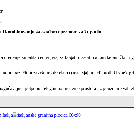
or
je
oru i kombinovanju sa ostalom opremom za kupatilo.
za uređenje kupatila i enterijera, sa bogatim asortimanom keramičkih i 
om i različitim završnim obradama (mat, sjaj, reljef, protivklizne), pr
, omogućavajući potpuno i elegantno uređenje prostora uz pouzdan kvalite