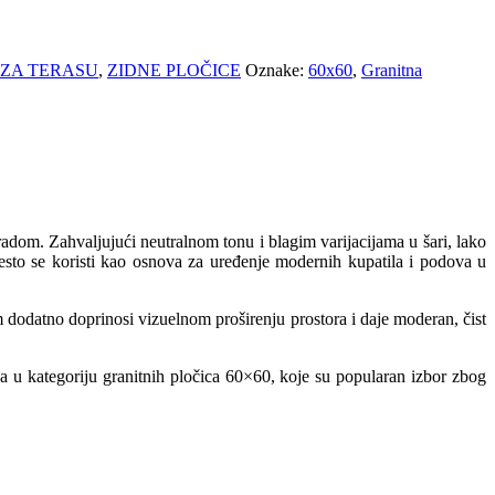
 ZA TERASU
,
ZIDNE PLOČICE
Oznake:
60x60
,
Granitna
adom. Zahvaljujući neutralnom tonu i blagim varijacijama u šari, lako
 često se koristi kao osnova za uređenje modernih kupatila i podova u
dodatno doprinosi vizuelnom proširenju prostora i daje moderan, čist
a u kategoriju granitnih pločica 60×60, koje su popularan izbor zbog