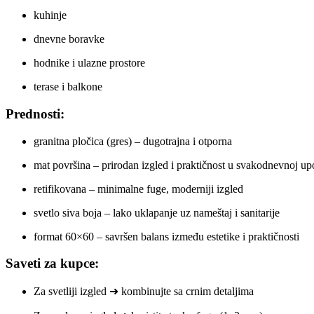
kuhinje
dnevne boravke
hodnike i ulazne prostore
terase i balkone
Prednosti:
granitna pločica (gres) – dugotrajna i otporna
mat površina – prirodan izgled i praktičnost u svakodnevnoj up
retifikovana – minimalne fuge, moderniji izgled
svetlo siva boja – lako uklapanje uz nameštaj i sanitarije
format 60×60 – savršen balans između estetike i praktičnosti
Saveti za kupce:
Za svetliji izgled ➜ kombinujte sa crnim detaljima