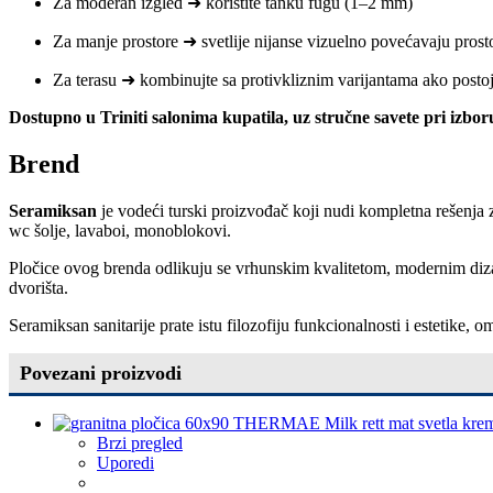
Za moderan izgled ➜ koristite tanku fugu (1–2 mm)
Za manje prostore ➜ svetlije nijanse vizuelno povećavaju prost
Za terasu ➜ kombinujte sa protivkliznim varijantama ako posto
Dostupno u Triniti salonima kupatila, uz stručne savete pri izb
Brend
Seramiksan
je vodeći turski proizvođač koji nudi kompletna rešenja 
wc šolje, lavaboi, monoblokovi.
Pločice ovog brenda odlikuju se vrhunskim kvalitetom, modernim dizajn
dvorišta.
Seramiksan sanitarije prate istu filozofiju funkcionalnosti i estetike
Povezani proizvodi
Brzi pregled
Uporedi