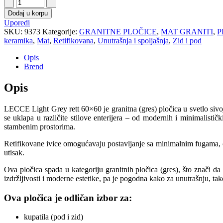
Dodaj u korpu
Uporedi
SKU:
9373
Kategorije:
GRANITNE PLOČICE
,
MAT GRANITI
,
P
keramika
,
Mat
,
Retifikovana
,
Unutrašnja i spoljašnja
,
Zid i pod
Opis
Brend
Opis
LECCE Light Grey rett 60×60 je granitna (gres) pločica u svetlo sivo
se uklapa u različite stilove enterijera – od modernih i minimalisti
stambenim prostorima.
Retifikovane ivice omogućavaju postavljanje sa minimalnim fugama, č
utisak.
Ova pločica spada u kategoriju granitnih pločica (gres), što znači 
izdržljivosti i moderne estetike, pa je pogodna kako za unutrašnju, tak
Ova pločica je odličan izbor za:
kupatila (pod i zid)