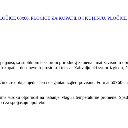
LOČICE 60x60
,
PLOČICE ZA KUPATILO I KUHINJU
,
PLOČICE
j nijansi, sa suptilnom teksturom prirodnog kamena i mat završnom obr
čkih kupatila do dnevnih prostora i terasa. Zahvaljujući svom izgledu,
ime se dobija ujednačen i elegantan izgled površine. Format 60×60 cm 
da ima visoku otpornost na habanje, vlagu i temperaturne promene. Spad
o i za spoljašnju upotrebu.