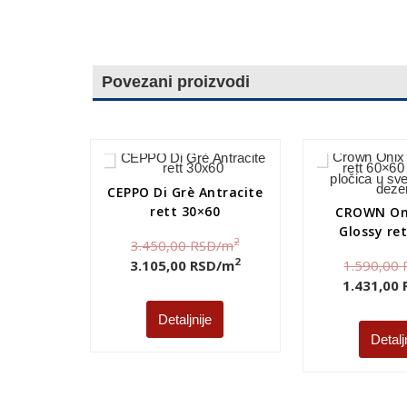
Povezani proizvodi
CEPPO Di Grè Antracite
rett 30×60
CROWN Oni
Glossy re
2
3.450,00
RSD
/m
2
3.105,00
RSD
/m
1.590,00
1.431,00
Detaljnije
Detalj