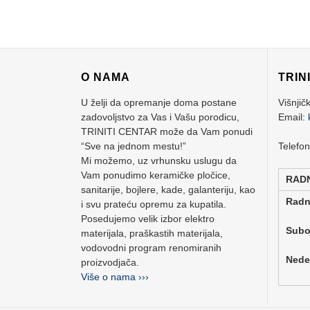
O NAMA
TRIN
U želji da opremanje doma postane
Višnjič
zadovoljstvo za Vas i Vašu porodicu,
Email:
TRINITI CENTAR može da Vam ponudi
“Sve na jednom mestu!”
Telefo
Mi možemo, uz vrhunsku uslugu da
Vam ponudimo keramičke pločice,
RAD
sanitarije, bojlere, kade, galanteriju, kao
Rad
i svu prateću opremu za kupatila.
Posedujemo velik izbor elektro
Su
materijala, praškastih materijala,
vodovodni program renomiranih
Ne
proizvodjača.
Više o nama ›››