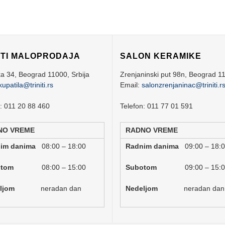
ITI MALOPRODAJA
SALON KERAMIKE
ka 34,
Beograd
11000,
Srbija
Zrenjaninski put 98n,
Beograd
1
kupatila@triniti.rs
Email:
salonzrenjaninac@triniti.r
n: 011 20 88 460
Telefon: 011 77 01 591
NO VREME
RADNO VREME
nim danima
08:00 – 18:00
Radnim danima
09:00 – 18:
botom
08:00 – 15:00
Subotom
09:00 – 15:
deljom
neradan dan
Nedeljom
neradan dan