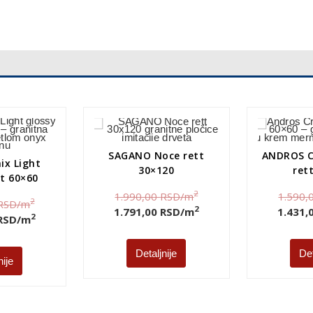
SAGANO Noce rett
ANDROS C
x Light
30×120
ret
tt 60×60
2
1.990,00
RSD
/m
1.590,
2
RSD
/m
2
1.791,00
RSD
/m
1.431,
2
RSD
/m
Detaljnije
Det
nije