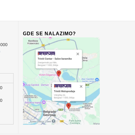
GDE SE NALAZIMO?
1000
s
00
00