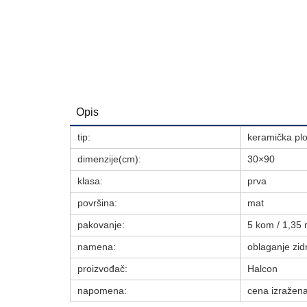
Opis
tip:
keramička plo
dimenzije(cm):
30×90
klasa:
prva
površina:
mat
pakovanje:
5 kom / 1,35 
namena:
oblaganje zid
proizvođač:
Halcon
napomena:
cena izražena