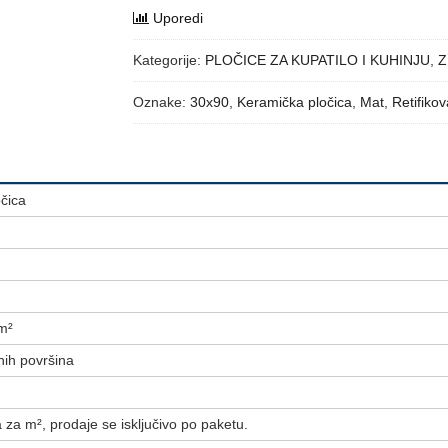
Uporedi
Kategorije:
PLOČICE ZA KUPATILO I KUHINJU
,
Z
Oznake:
30x90
,
Keramička pločica
,
Mat
,
Retifiko
čica
m²
nih površina
 za m², prodaje se isključivo po paketu.