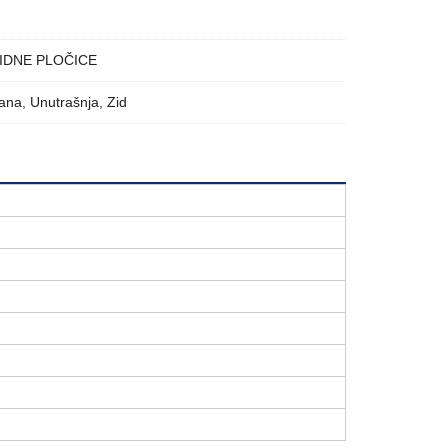
IDNE PLOČICE
vana
,
Unutrašnja
,
Zid