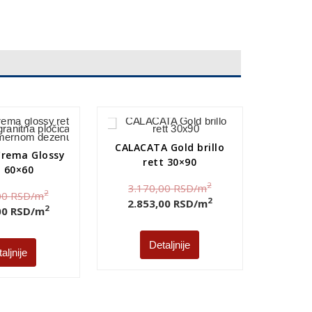
CALACATA Gold brillo
rema Glossy
rett 30×90
t 60×60
2
3.170,00
RSD
/m
2
00
RSD
/m
2
2.853,00
RSD
/m
2
00
RSD
/m
Detaljnije
aljnije