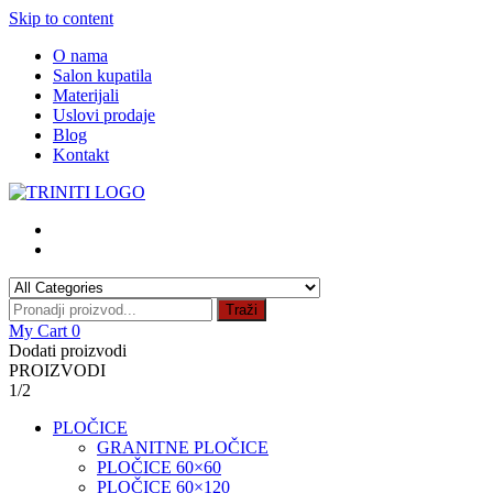
Skip to content
O nama
Salon kupatila
Materijali
Uslovi prodaje
Blog
Kontakt
Traži
My Cart
0
Dodati proizvodi
PROIZVODI
1/2
PLOČICE
GRANITNE PLOČICE
PLOČICE 60×60
PLOČICE 60×120