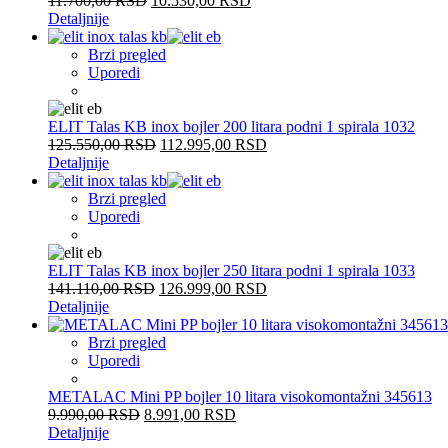
11.700,00
RSD
10.530,00
RSD
Detaljnije
Brzi pregled
Uporedi
ELIT Talas KB inox bojler 200 litara podni 1 spirala 1032
125.550,00
RSD
112.995,00
RSD
Detaljnije
Brzi pregled
Uporedi
ELIT Talas KB inox bojler 250 litara podni 1 spirala 1033
141.110,00
RSD
126.999,00
RSD
Detaljnije
Brzi pregled
Uporedi
METALAC Mini PP bojler 10 litara visokomontažni 345613
9.990,00
RSD
8.991,00
RSD
Detaljnije