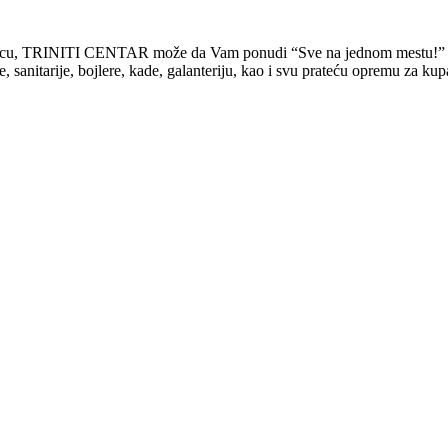
rodicu, TRINITI CENTAR može da Vam ponudi “Sve na jednom mestu!”
tarije, bojlere, kade, galanteriju, kao i svu prateću opremu za kupati