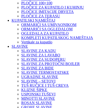
PLOČICE 100×100
PLOČICE ZA KUPATILO I KUHINJU
PLOČICE IMITACIJE DRVETA
PLOČICE ZA TERASU
KUPATILSKI NAMEŠTAJ
ORMARIĆI SA UMIVAONIKOM
ORMARIĆI SA OGLEDALOM
OGLEDALA ZA KUPATILO
KOMPLETI KUPATILSKOG NAMEŠTAJA
Vertikale za kupatilo
SLAVINE
SLAVINE ZA KADU
SLAVINE ZA LAVABO
SLAVINE ZA SUDOPERU
SLAVINE ZA PROTOČNI BOJLER
SLAVINE ZA BIDE
SLAVINE TERMOSTATSKE
UGRADNE SLAVINE
SLAVINE – SETOVI
TUŠ RUČICE I TUŠ CREVA
KLIZNE ŠIPKE
USPONSKI TUŠEVI
MINOTTI SLAVINE
ROSAN SLAVINE
GROHE SLAVINE