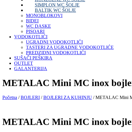
SIMPLON WC ŠOLJE
BALTIK WC ŠOLJE
MONOBLOKOVI
BIDEI
WC DASKE
PISOARI
VODOKOTLIĆI
UGRADNI VODOKOTLIĆI
TASTERI ZA UGRADNE VODOKOTLIĆE
PREDZIDNI VODOKOTLIĆI
SUŠAČI PEŠKIRA
OUTLET
GALANTERIJA
METALAC Mini MC inox bojler 
Početna
/
BOJLERI
/
BOJLERI ZA KUHINJU
/ METALAC Mini MC i
METALAC Mini MC inox bojler 