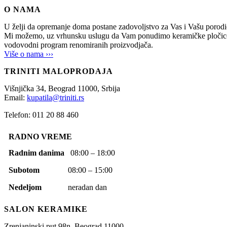
O NAMA
U želji da opremanje doma postane zadovoljstvo za Vas i Vašu po
Mi možemo, uz vrhunsku uslugu da Vam ponudimo keramičke pločice, sani
vodovodni program renomiranih proizvodjača.
Više o nama ›››
TRINITI MALOPRODAJA
Višnjička 34,
Beograd
11000,
Srbija
Email:
kupatila@triniti.rs
Telefon: 011 20 88 460
RADNO VREME
Radnim danima
08:00 – 18:00
Subotom
08:00 – 15:00
Nedeljom
neradan dan
SALON KERAMIKE
Zrenjaninski put 98n,
Beograd
11000