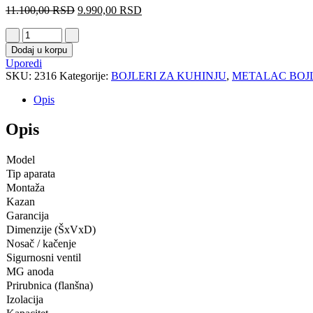
11.100,00
RSD
9.990,00
RSD
Dodaj u korpu
Uporedi
SKU:
2316
Kategorije:
BOJLERI ZA KUHINJU
,
METALAC BOJ
Opis
Opis
Model
Tip aparata
Montaža
Kazan
Garancija
Dimenzije (ŠxVxD)
Nosač / kačenje
Sigurnosni ventil
MG anoda
Prirubnica (flanšna)
Izolacija