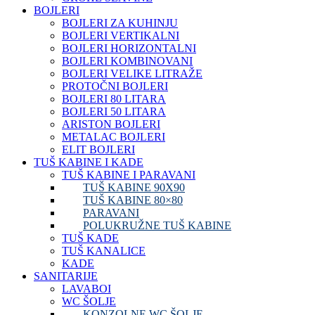
BOJLERI
BOJLERI ZA KUHINJU
BOJLERI VERTIKALNI
BOJLERI HORIZONTALNI
BOJLERI KOMBINOVANI
BOJLERI VELIKE LITRAŽE
PROTOČNI BOJLERI
BOJLERI 80 LITARA
BOJLERI 50 LITARA
ARISTON BOJLERI
METALAC BOJLERI
ELIT BOJLERI
TUŠ KABINE I KADE
TUŠ KABINE I PARAVANI
TUŠ KABINE 90X90
TUŠ KABINE 80×80
PARAVANI
POLUKRUŽNE TUŠ KABINE
TUŠ KADE
TUŠ KANALICE
KADE
SANITARIJE
LAVABOI
WC ŠOLJE
KONZOLNE WC ŠOLJE