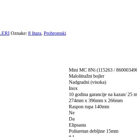
LERI
Oznake:
8 litara
,
Prohromski
Mini MC 8Ni (115263 / 86000349
Malolitražni bojler
Nadgradni (visoka)
Inox
10 godina garancije na kazan/ 25 m
274mm x 396mm x 266mm
Raspon rupa 140mm
Ne
Da
Elipsasta
Poliuretan debljine 15mm