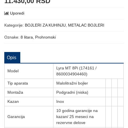
11.430,00
RSD
Uporedi
Kategorije:
BOJLERI ZA KUHINJU
,
METALAC BOJLERI
Oznake:
8 litara
,
Prohromski
Opis
Lyra MT 8Pi (174161 /
Model
8600034904460)
Tip aparata
Malolitražni bojler
Montaža
Podgradni (niska)
Kazan
Inox
10 godina garancije na
Garancija
kazan/ 25 meseci na
rezervne delove