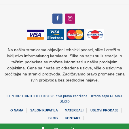
Na našim stranicama objavljeni tehnicki podaci, slike i crteži su
iskljucivo informativnog karaktera. Slike na sajtu su ilustracije, o
tačnim podacima se možete informisati u našim prodajnim
objektima. Cene sa * važe uz određene uslove, više o uslovima
pročitajte na stranici proizvoda. Zadržavamo pravo promene cena
svih proizvoda bez prethodne najave.
CENTAR TRINITI DOO © 2026. Sva prava zadržana. Izrada sajta
PCMAX
Studio
O NAMA
SALON KUPATILA
MATERIJALI
USLOVI PRODAJE
BLOG
KONTAKT