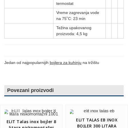
termostat
Vreme zagrevanja vode
na 75˚C: 23 min
Težina upakovanog
proizvoda: 4,5 kg
Jedan od najpopularnijih
bojlera za kuhinju
na tržištu
Povezani proizvodi
ELIT TALAS EB INOX
ELIT Talas inox bojler 8
BOJLER 300 LITARA
litara niskomontažni