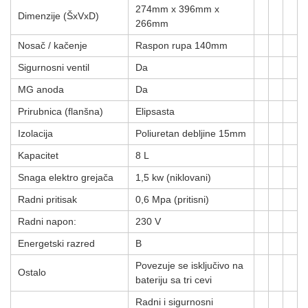
274mm x 396mm x
Dimenzije (ŠxVxD)
266mm
Nosač / kačenje
Raspon rupa 140mm
Sigurnosni ventil
Da
MG anoda
Da
Prirubnica (flanšna)
Elipsasta
Izolacija
Poliuretan debljine 15mm
Kapacitet
8 L
Snaga elektro grejača
1,5 kw (niklovani)
Radni pritisak
0,6 Mpa (pritisni)
Radni napon:
230 V
Energetski razred
B
Povezuje se isključivo na
Ostalo
bateriju sa tri cevi
Radni i sigurnosni