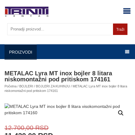
Skip
to
content
Traži
PROIZVODI
METALAC Lyra MT inox bojler 8 litara
niskomontažni pod pritiskom 174161
Početna
/
BOJLERI
/
BOJLERI ZA KUHINJU
/ METALAC Lyra MT inox bojler 8 litara
niskomontažni pod pritiskom 174161
12.700,00
RSD