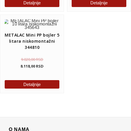
Detaljnije
Detaljnije
METALAC Mini PP bojler 5
litara niskomontažni
344810
9.020,00
RSD
8.118,00
RSD
Detaljnije
O NAMA