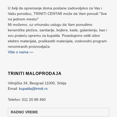
U želji da opremanje doma postane zadovoljstvo za Vas i
Vašu porodicu, TRINITI CENTAR može da Vam ponudi “Sve
na jednom mestu!”
Mi možemo, uz vrhunsku uslugu da Vam ponudimo
keramičke pločice, sanitarije, bojlere, kade, galanteriju, kao i
svu prateću opremu za kupatila. Posedujemo velik izbor
elektro materijala, praškastih materijala, vodovodni program
renomiranih proizvodjača.
Više o nama ›››
TRINITI MALOPRODAJA
Višnjička 34,
Beograd
11000,
Srbija
Email:
kupatila@triniti.rs
Telefon: 011 20 88 460
RADNO VREME