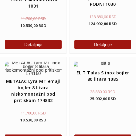
PODNI 1030
1001
138.880,00
RSD
11.700,00
RSD
124.992,00
RSD
10.530,00
RSD
Detaljnije
Detaljnije
ELIT Talas S inox bojler
80 litara 1085
METALAC Lyra MT emajl
bojler 8 litara
28.880,00
RSD
niskomontažni pod
25.992,00
RSD
pritiskom 174832
11.700,00
RSD
10.530,00
RSD