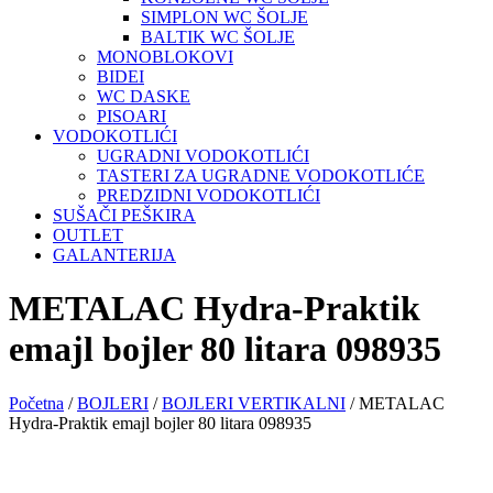
SIMPLON WC ŠOLJE
BALTIK WC ŠOLJE
MONOBLOKOVI
BIDEI
WC DASKE
PISOARI
VODOKOTLIĆI
UGRADNI VODOKOTLIĆI
TASTERI ZA UGRADNE VODOKOTLIĆE
PREDZIDNI VODOKOTLIĆI
SUŠAČI PEŠKIRA
OUTLET
GALANTERIJA
METALAC Hydra-Praktik
emajl bojler 80 litara 098935
Početna
/
BOJLERI
/
BOJLERI VERTIKALNI
/ METALAC
Hydra-Praktik emajl bojler 80 litara 098935