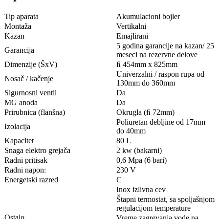
Tip aparata
Akumulacioni bojler
Montaža
Vertikalni
Kazan
Emajlirani
5 godina garancije na kazan/ 25
Garancija
meseci na rezervne delove
Dimenzije (ŠxV)
ﬁ 454mm x 825mm
Univerzalni / raspon rupa od
Nosač / kačenje
130mm do 360mm
Sigurnosni ventil
Da
MG anoda
Da
Prirubnica (flanšna)
Okrugla (ﬁ 72mm)
Poliuretan debljine od 17mm
Izolacija
do 40mm
Kapacitet
80 L
Snaga elektro grejača
2 kw (bakarni)
Radni pritisak
0,6 Mpa (6 bari)
Radni napon:
230 V
Energetski razred
C
Inox izlivna cev
Štapni termostat, sa spoljašnjom
regulacijom temperature
Ostalo
Vreme zagrevanja vode na