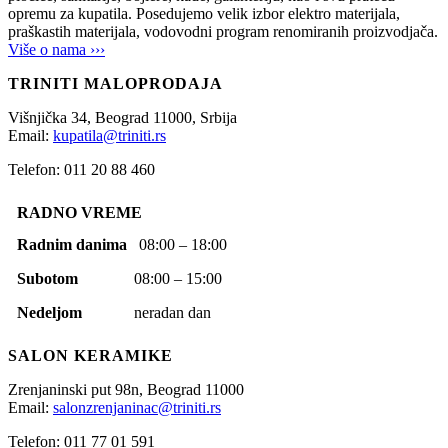
opremu za kupatila. Posedujemo velik izbor elektro materijala,
praškastih materijala, vodovodni program renomiranih proizvodjača.
Više o nama ›››
TRINITI MALOPRODAJA
Višnjička 34,
Beograd
11000,
Srbija
Email:
kupatila@triniti.rs
Telefon: 011 20 88 460
RADNO VREME
Radnim danima
08:00 – 18:00
Subotom
08:00 – 15:00
Nedeljom
neradan dan
SALON KERAMIKE
Zrenjaninski put 98n,
Beograd
11000
Email:
salonzrenjaninac@triniti.rs
Telefon: 011 77 01 591