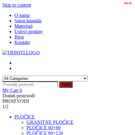
Wi-Fi
Wi-Fi
Skip to content
O nama
Salon kupatila
Materijali
Uslovi prodaje
Blog
Kontakt
Traži
My Cart
0
Dodati proizvodi
PROIZVODI
1/2
PLOČICE
GRANITNE PLOČICE
PLOČICE 60×60
PLOČICE 60×120