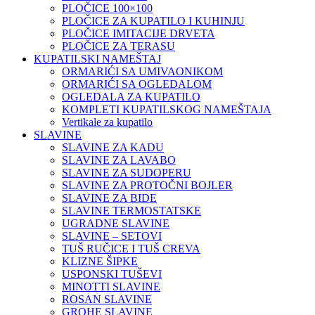
PLOČICE 100×100
PLOČICE ZA KUPATILO I KUHINJU
PLOČICE IMITACIJE DRVETA
PLOČICE ZA TERASU
KUPATILSKI NAMEŠTAJ
ORMARIĆI SA UMIVAONIKOM
ORMARIĆI SA OGLEDALOM
OGLEDALA ZA KUPATILO
KOMPLETI KUPATILSKOG NAMEŠTAJA
Vertikale za kupatilo
SLAVINE
SLAVINE ZA KADU
SLAVINE ZA LAVABO
SLAVINE ZA SUDOPERU
SLAVINE ZA PROTOČNI BOJLER
SLAVINE ZA BIDE
SLAVINE TERMOSTATSKE
UGRADNE SLAVINE
SLAVINE – SETOVI
TUŠ RUČICE I TUŠ CREVA
KLIZNE ŠIPKE
USPONSKI TUŠEVI
MINOTTI SLAVINE
ROSAN SLAVINE
GROHE SLAVINE