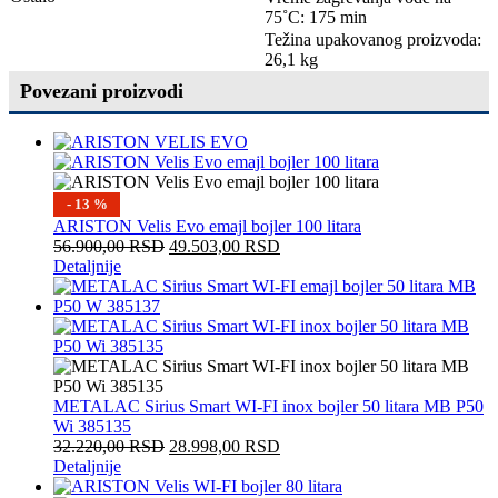
75˚C: 175 min
Težina upakovanog proizvoda:
26,1 kg
Povezani proizvodi
- 13 %
ARISTON Velis Evo emajl bojler 100 litara
56.900,00
RSD
49.503,00
RSD
Detaljnije
METALAC Sirius Smart WI-FI inox bojler 50 litara MB P50
Wi 385135
32.220,00
RSD
28.998,00
RSD
Detaljnije