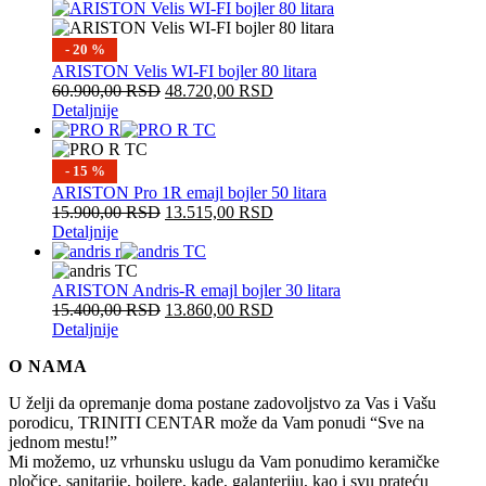
- 20 %
ARISTON Velis WI-FI bojler 80 litara
60.900,00
RSD
48.720,00
RSD
Detaljnije
- 15 %
ARISTON Pro 1R emajl bojler 50 litara
15.900,00
RSD
13.515,00
RSD
Detaljnije
ARISTON Andris-R emajl bojler 30 litara
15.400,00
RSD
13.860,00
RSD
Detaljnije
O NAMA
U želji da opremanje doma postane zadovoljstvo za Vas i Vašu
porodicu, TRINITI CENTAR može da Vam ponudi “Sve na
jednom mestu!”
Mi možemo, uz vrhunsku uslugu da Vam ponudimo keramičke
pločice, sanitarije, bojlere, kade, galanteriju, kao i svu prateću