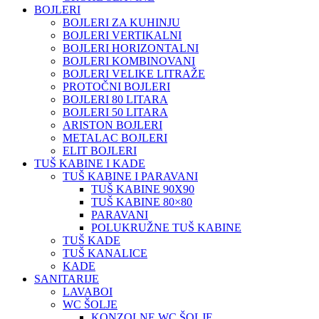
BOJLERI
BOJLERI ZA KUHINJU
BOJLERI VERTIKALNI
BOJLERI HORIZONTALNI
BOJLERI KOMBINOVANI
BOJLERI VELIKE LITRAŽE
PROTOČNI BOJLERI
BOJLERI 80 LITARA
BOJLERI 50 LITARA
ARISTON BOJLERI
METALAC BOJLERI
ELIT BOJLERI
TUŠ KABINE I KADE
TUŠ KABINE I PARAVANI
TUŠ KABINE 90X90
TUŠ KABINE 80×80
PARAVANI
POLUKRUŽNE TUŠ KABINE
TUŠ KADE
TUŠ KANALICE
KADE
SANITARIJE
LAVABOI
WC ŠOLJE
KONZOLNE WC ŠOLJE