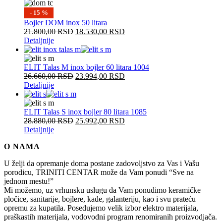
- 15 %
Bojler DOM inox 50 litara
21.800,00
RSD
18.530,00
RSD
Detaljnije
ELIT Talas M inox bojler 60 litara 1004
26.660,00
RSD
23.994,00
RSD
Detaljnije
ELIT Talas S inox bojler 80 litara 1085
28.880,00
RSD
25.992,00
RSD
Detaljnije
O NAMA
U želji da opremanje doma postane zadovoljstvo za Vas i Vašu
porodicu, TRINITI CENTAR može da Vam ponudi “Sve na
jednom mestu!”
Mi možemo, uz vrhunsku uslugu da Vam ponudimo keramičke
pločice, sanitarije, bojlere, kade, galanteriju, kao i svu prateću
opremu za kupatila. Posedujemo velik izbor elektro materijala,
praškastih materijala, vodovodni program renomiranih proizvodjača.