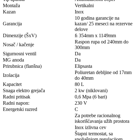
Montaža
Vertikalni
Kazan
Inox
10 godina garancije na
Garancija
kazan/ 25 meseci na rezervne
delove
Dimenzije (ŠxV)
ﬁ 354mm x 1149mm
Raspon rupa od 240mm do
Nosač / kačenje
300mm
Sigurnosni ventil
Da
MG anoda
Da
Prirubnica (flanšna)
Elipsasta
Poliuretan debljine od 17mm
Izolacija
do 40mm
Kapacitet
80 L
Snaga elektro grejača
2 kw (niklovani)
Radni pritisak
0,6 Mpa (6 bari)
Radni napon:
230 V
Energetski razred
C
Za potrebe racionalnog
iskorišćavanja užih prostora
Inox izlivna cev
Štapni termostat, sa
spoljašnjom regulacijom