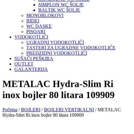
SIMPLON WC ŠOLJE
BALTIK WC ŠOLJE
MONOBLOKOVI
BIDEI
WC DASKE
PISOARI
VODOKOTLIĆI
UGRADNI VODOKOTLIĆI
TASTERI ZA UGRADNE VODOKOTLIĆE
PREDZIDNI VODOKOTLIĆI
SUŠAČI PEŠKIRA
OUTLET
GALANTERIJA
METALAC Hydra-Slim Ri
inox bojler 80 litara 109909
Početna
/
BOJLERI
/
BOJLERI VERTIKALNI
/ METALAC
Hydra-Slim Ri inox bojler 80 litara 109909