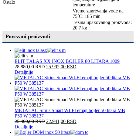
Ostalo
temperature
Vreme zagrevanja vode na
75˚C: 185 min
Težina upakovanog proizvoda:
20,7 kg
Povezani proizvodi
ELIT TALAS XX INOX BOJLER 80 LITARA 1009
28.880,00
RSD
25.992,00
RSD
Detaljnije
METALAC Sirius Smart WI-FI emajl bojler 50 litara MB
P50 W 385137
25.490,00
RSD
22.941,00
RSD
Detaljnije