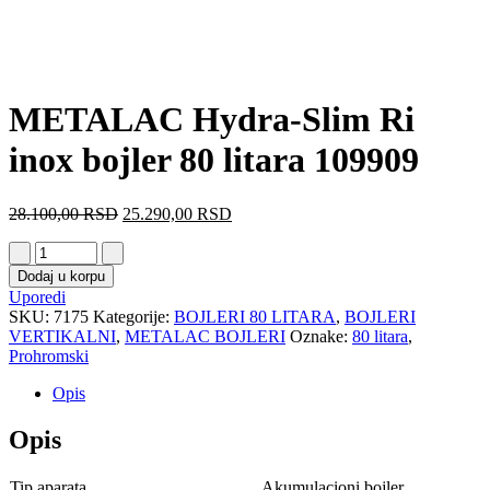
METALAC Hydra-Slim Ri
inox bojler 80 litara 109909
28.100,00
RSD
25.290,00
RSD
Dodaj u korpu
Uporedi
SKU:
7175
Kategorije:
BOJLERI 80 LITARA
,
BOJLERI
VERTIKALNI
,
METALAC BOJLERI
Oznake:
80 litara
,
Prohromski
Opis
Opis
Tip aparata
Akumulacioni bojler