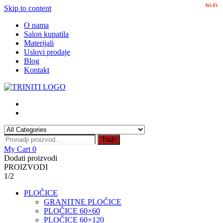
Wi-Fi
Skip to content
O nama
Salon kupatila
Materijali
Uslovi prodaje
Blog
Kontakt
Traži
My Cart
0
Dodati proizvodi
PROIZVODI
1/2
PLOČICE
GRANITNE PLOČICE
PLOČICE 60×60
PLOČICE 60×120