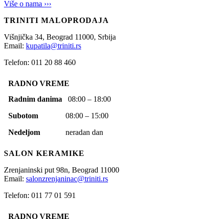
Više o nama ›››
TRINITI MALOPRODAJA
Višnjička 34,
Beograd
11000,
Srbija
Email:
kupatila@triniti.rs
Telefon: 011 20 88 460
RADNO VREME
Radnim danima
08:00 – 18:00
Subotom
08:00 – 15:00
Nedeljom
neradan dan
SALON KERAMIKE
Zrenjaninski put 98n,
Beograd
11000
Email:
salonzrenjaninac@triniti.rs
Telefon: 011 77 01 591
RADNO VREME