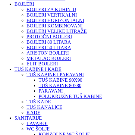
BOJLERI
BOJLERI ZA KUHINJU
BOJLERI VERTIKALNI
BOJLERI HORIZONTALNI
BOJLERI KOMBINOVANI
BOJLERI VELIKE LITRAŽE
PROTOČNI BOJLERI
BOJLERI 80 LITARA
BOJLERI 50 LITARA
ARISTON BOJLERI
METALAC BOJLERI
ELIT BOJLERI
TUŠ KABINE I KADE
TUŠ KABINE I PARAVANI
TUŠ KABINE 90X90
TUŠ KABINE 80×80
PARAVANI
POLUKRUŽNE TUŠ KABINE
TUŠ KADE
TUŠ KANALICE
KADE
SANITARIJE
LAVABOI
WC ŠOLJE
KONZOLNE WC ŠOLJE