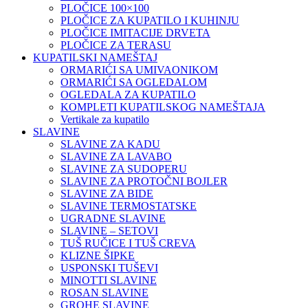
PLOČICE 100×100
PLOČICE ZA KUPATILO I KUHINJU
PLOČICE IMITACIJE DRVETA
PLOČICE ZA TERASU
KUPATILSKI NAMEŠTAJ
ORMARIĆI SA UMIVAONIKOM
ORMARIĆI SA OGLEDALOM
OGLEDALA ZA KUPATILO
KOMPLETI KUPATILSKOG NAMEŠTAJA
Vertikale za kupatilo
SLAVINE
SLAVINE ZA KADU
SLAVINE ZA LAVABO
SLAVINE ZA SUDOPERU
SLAVINE ZA PROTOČNI BOJLER
SLAVINE ZA BIDE
SLAVINE TERMOSTATSKE
UGRADNE SLAVINE
SLAVINE – SETOVI
TUŠ RUČICE I TUŠ CREVA
KLIZNE ŠIPKE
USPONSKI TUŠEVI
MINOTTI SLAVINE
ROSAN SLAVINE
GROHE SLAVINE