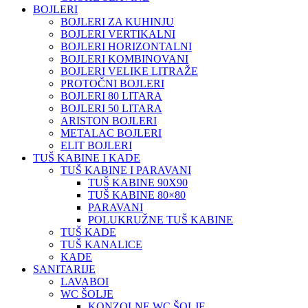
BOJLERI
BOJLERI ZA KUHINJU
BOJLERI VERTIKALNI
BOJLERI HORIZONTALNI
BOJLERI KOMBINOVANI
BOJLERI VELIKE LITRAŽE
PROTOČNI BOJLERI
BOJLERI 80 LITARA
BOJLERI 50 LITARA
ARISTON BOJLERI
METALAC BOJLERI
ELIT BOJLERI
TUŠ KABINE I KADE
TUŠ KABINE I PARAVANI
TUŠ KABINE 90X90
TUŠ KABINE 80×80
PARAVANI
POLUKRUŽNE TUŠ KABINE
TUŠ KADE
TUŠ KANALICE
KADE
SANITARIJE
LAVABOI
WC ŠOLJE
KONZOLNE WC ŠOLJE