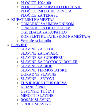
PLOČICE 100×100
PLOČICE ZA KUPATILO I KUHINJU
PLOČICE IMITACIJE DRVETA
PLOČICE ZA TERASU
KUPATILSKI NAMEŠTAJ
ORMARIĆI SA UMIVAONIKOM
ORMARIĆI SA OGLEDALOM
OGLEDALA ZA KUPATILO
KOMPLETI KUPATILSKOG NAMEŠTAJA
Vertikale za kupatilo
SLAVINE
SLAVINE ZA KADU
SLAVINE ZA LAVABO
SLAVINE ZA SUDOPERU
SLAVINE ZA PROTOČNI BOJLER
SLAVINE ZA BIDE
SLAVINE TERMOSTATSKE
UGRADNE SLAVINE
SLAVINE – SETOVI
TUŠ RUČICE I TUŠ CREVA
KLIZNE ŠIPKE
USPONSKI TUŠEVI
MINOTTI SLAVINE
ROSAN SLAVINE
GROHE SLAVINE