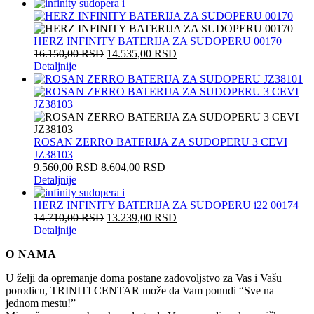
HERZ INFINITY BATERIJA ZA SUDOPERU 00170
16.150,00
RSD
14.535,00
RSD
Detaljnije
ROSAN ZERRO BATERIJA ZA SUDOPERU 3 CEVI
JZ38103
9.560,00
RSD
8.604,00
RSD
Detaljnije
HERZ INFINITY BATERIJA ZA SUDOPERU i22 00174
14.710,00
RSD
13.239,00
RSD
Detaljnije
O NAMA
U želji da opremanje doma postane zadovoljstvo za Vas i Vašu
porodicu, TRINITI CENTAR može da Vam ponudi “Sve na
jednom mestu!”