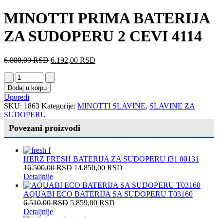
MINOTTI PRIMA BATERIJA
ZA SUDOPERU 2 CEVI 4114
6.880,00
RSD
6.192,00
RSD
Dodaj u korpu
Uporedi
SKU:
1863
Kategorije:
MINOTTI SLAVINE
,
SLAVINE ZA
SUDOPERU
Povezani proizvodi
HERZ FRESH BATERIJA ZA SUDOPERU f31 00131
16.500,00
RSD
14.850,00
RSD
Detaljnije
AQUABI ECO BATERIJA SA SUDOPERU T03160
6.510,00
RSD
5.859,00
RSD
Detaljnije