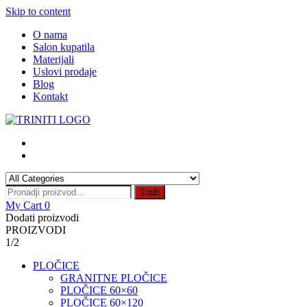
Skip to content
O nama
Salon kupatila
Materijali
Uslovi prodaje
Blog
Kontakt
Traži
My Cart
0
Dodati proizvodi
PROIZVODI
1/2
PLOČICE
GRANITNE PLOČICE
PLOČICE 60×60
PLOČICE 60×120