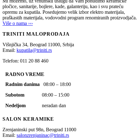
Mi možemo, uz vrhunsku uslugu da Vam ponudimo keramičke
pločice, sanitarije, bojlere, kade, galanteriju, kao i svu prateću
opremu za kupatila. Posedujemo velik izbor elektro materijala,
praškastih materijala, vodovodni program renomiranih proizvodjača.
Više o nama ›››
TRINITI MALOPRODAJA
Višnjička 34,
Beograd
11000,
Srbija
Email:
kupatila@triniti.rs
Telefon: 011 20 88 460
RADNO VREME
Radnim danima
08:00 – 18:00
Subotom
08:00 – 15:00
Nedeljom
neradan dan
SALON KERAMIKE
Zrenjaninski put 98n,
Beograd
11000
Email:
salonzrenjaninac@triniti.rs