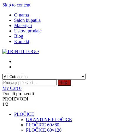
Skip to content
O nama
Salon kupatila
Materijali
Uslovi prodaje
Blog
Kontakt
Traži
My Cart
0
Dodati proizvodi
PROIZVODI
1/2
PLOČICE
GRANITNE PLOČICE
PLOČICE 60×60
PLOČICE 60×120