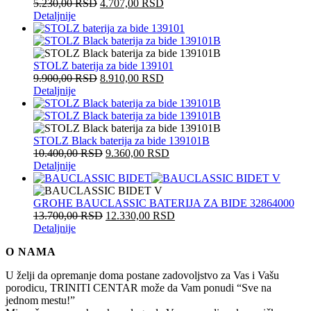
5.230,00
RSD
4.707,00
RSD
Detaljnije
STOLZ baterija za bide 139101
9.900,00
RSD
8.910,00
RSD
Detaljnije
STOLZ Black baterija za bide 139101B
10.400,00
RSD
9.360,00
RSD
Detaljnije
GROHE BAUCLASSIC BATERIJA ZA BIDE 32864000
13.700,00
RSD
12.330,00
RSD
Detaljnije
O NAMA
U želji da opremanje doma postane zadovoljstvo za Vas i Vašu
porodicu, TRINITI CENTAR može da Vam ponudi “Sve na
jednom mestu!”