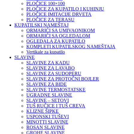
PLOČICE 100×100
PLOČICE ZA KUPATILO I KUHINJU
PLOČICE IMITACIJE DRVETA
PLOČICE ZA TERASU
KUPATILSKI NAMEŠTAJ
ORMARIĆI SA UMIVAONIKOM
ORMARIĆI SA OGLEDALOM
OGLEDALA ZA KUPATILO
KOMPLETI KUPATILSKOG NAMEŠTAJA
Vertikale za kupatilo
SLAVINE
SLAVINE ZA KADU
SLAVINE ZA LAVABO
SLAVINE ZA SUDOPERU
SLAVINE ZA PROTOČNI BOJLER
SLAVINE ZA BIDE
SLAVINE TERMOSTATSKE
UGRADNE SLAVINE
SLAVINE – SETOVI
TUŠ RUČICE I TUŠ CREVA
KLIZNE ŠIPKE
USPONSKI TUŠEVI
MINOTTI SLAVINE
ROSAN SLAVINE
GROHE SLAVINE