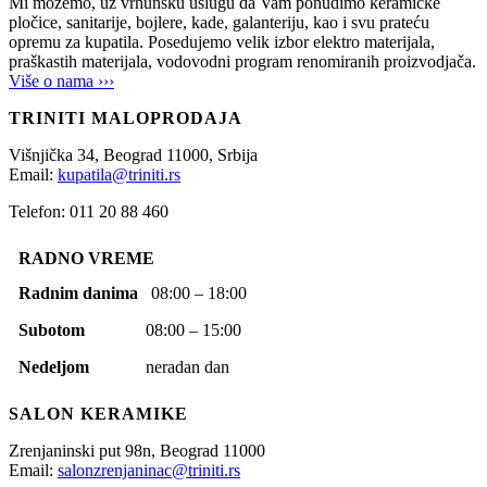
Mi možemo, uz vrhunsku uslugu da Vam ponudimo keramičke
pločice, sanitarije, bojlere, kade, galanteriju, kao i svu prateću
opremu za kupatila. Posedujemo velik izbor elektro materijala,
praškastih materijala, vodovodni program renomiranih proizvodjača.
Više o nama ›››
TRINITI MALOPRODAJA
Višnjička 34,
Beograd
11000,
Srbija
Email:
kupatila@triniti.rs
Telefon: 011 20 88 460
RADNO VREME
Radnim danima
08:00 – 18:00
Subotom
08:00 – 15:00
Nedeljom
neradan dan
SALON KERAMIKE
Zrenjaninski put 98n,
Beograd
11000
Email:
salonzrenjaninac@triniti.rs