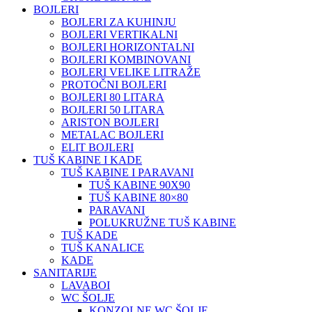
BOJLERI
BOJLERI ZA KUHINJU
BOJLERI VERTIKALNI
BOJLERI HORIZONTALNI
BOJLERI KOMBINOVANI
BOJLERI VELIKE LITRAŽE
PROTOČNI BOJLERI
BOJLERI 80 LITARA
BOJLERI 50 LITARA
ARISTON BOJLERI
METALAC BOJLERI
ELIT BOJLERI
TUŠ KABINE I KADE
TUŠ KABINE I PARAVANI
TUŠ KABINE 90X90
TUŠ KABINE 80×80
PARAVANI
POLUKRUŽNE TUŠ KABINE
TUŠ KADE
TUŠ KANALICE
KADE
SANITARIJE
LAVABOI
WC ŠOLJE
KONZOLNE WC ŠOLJE