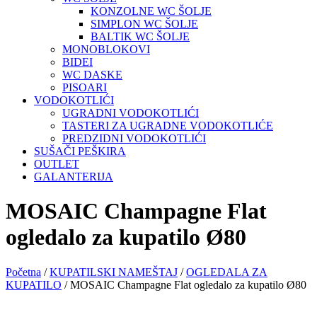
KONZOLNE WC ŠOLJE
SIMPLON WC ŠOLJE
BALTIK WC ŠOLJE
MONOBLOKOVI
BIDEI
WC DASKE
PISOARI
VODOKOTLIĆI
UGRADNI VODOKOTLIĆI
TASTERI ZA UGRADNE VODOKOTLIĆE
PREDZIDNI VODOKOTLIĆI
SUŠAČI PEŠKIRA
OUTLET
GALANTERIJA
MOSAIC Champagne Flat
ogledalo za kupatilo Ø80
Početna
/
KUPATILSKI NAMEŠTAJ
/
OGLEDALA ZA
KUPATILO
/ MOSAIC Champagne Flat ogledalo za kupatilo Ø80