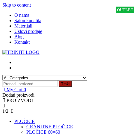
Skip to content
OUTLET
OUTLET
OUTLET
OUTLET
OUTLET
- 20 %
O nama
Salon kupatila
Materijali
Uslovi prodaje
Blog
Kontakt
Traži
My Cart
0
Dodati proizvodi
PROIZVODI
1/2
PLOČICE
GRANITNE PLOČICE
PLOČICE 60×60