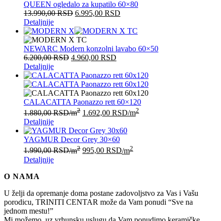
QUEEN ogledalo za kupatilo 60×80
13.990,00
RSD
6.995,00
RSD
Detaljnije
NEWARC Modern konzolni lavabo 60×50
6.200,00
RSD
4.960,00
RSD
Detaljnije
CALACATTA Paonazzo rett 60×120
2
2
1.880,00
RSD
/m
1.692,00
RSD
/m
Detaljnije
YAGMUR Decor Grey 30×60
2
2
1.990,00
RSD
/m
995,00
RSD
/m
Detaljnije
O NAMA
U želji da opremanje doma postane zadovoljstvo za Vas i Vašu
porodicu, TRINITI CENTAR može da Vam ponudi “Sve na
jednom mestu!”
Mi možemo, uz vrhunsku uslugu da Vam ponudimo keramičke