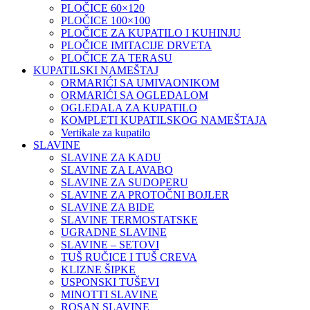
PLOČICE 60×120
PLOČICE 100×100
PLOČICE ZA KUPATILO I KUHINJU
PLOČICE IMITACIJE DRVETA
PLOČICE ZA TERASU
KUPATILSKI NAMEŠTAJ
ORMARIĆI SA UMIVAONIKOM
ORMARIĆI SA OGLEDALOM
OGLEDALA ZA KUPATILO
KOMPLETI KUPATILSKOG NAMEŠTAJA
Vertikale za kupatilo
SLAVINE
SLAVINE ZA KADU
SLAVINE ZA LAVABO
SLAVINE ZA SUDOPERU
SLAVINE ZA PROTOČNI BOJLER
SLAVINE ZA BIDE
SLAVINE TERMOSTATSKE
UGRADNE SLAVINE
SLAVINE – SETOVI
TUŠ RUČICE I TUŠ CREVA
KLIZNE ŠIPKE
USPONSKI TUŠEVI
MINOTTI SLAVINE
ROSAN SLAVINE