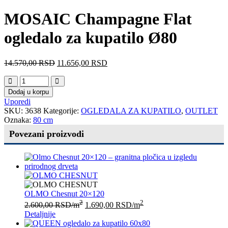
MOSAIC Champagne Flat
ogledalo za kupatilo Ø80
14.570,00
RSD
11.656,00
RSD
Dodaj u korpu
Uporedi
SKU:
3638
Kategorije:
OGLEDALA ZA KUPATILO
,
OUTLET
Oznaka:
80 cm
Povezani proizvodi
OLMO Chesnut 20×120
2
2
2.600,00
RSD
/m
1.690,00
RSD
/m
Detaljnije