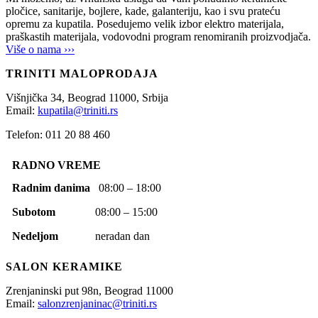
pločice, sanitarije, bojlere, kade, galanteriju, kao i svu prateću
opremu za kupatila. Posedujemo velik izbor elektro materijala,
praškastih materijala, vodovodni program renomiranih proizvodjača.
Više o nama ›››
TRINITI MALOPRODAJA
Višnjička 34,
Beograd
11000,
Srbija
Email:
kupatila@triniti.rs
Telefon: 011 20 88 460
RADNO VREME
Radnim danima
08:00 – 18:00
Subotom
08:00 – 15:00
Nedeljom
neradan dan
SALON KERAMIKE
Zrenjaninski put 98n,
Beograd
11000
Email:
salonzrenjaninac@triniti.rs