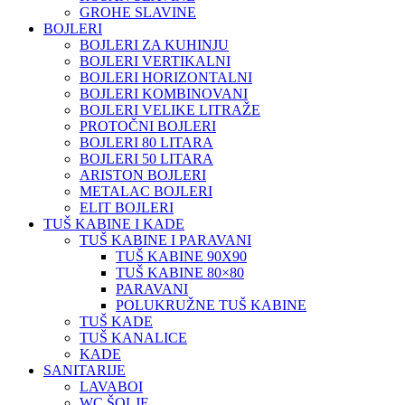
GROHE SLAVINE
BOJLERI
BOJLERI ZA KUHINJU
BOJLERI VERTIKALNI
BOJLERI HORIZONTALNI
BOJLERI KOMBINOVANI
BOJLERI VELIKE LITRAŽE
PROTOČNI BOJLERI
BOJLERI 80 LITARA
BOJLERI 50 LITARA
ARISTON BOJLERI
METALAC BOJLERI
ELIT BOJLERI
TUŠ KABINE I KADE
TUŠ KABINE I PARAVANI
TUŠ KABINE 90X90
TUŠ KABINE 80×80
PARAVANI
POLUKRUŽNE TUŠ KABINE
TUŠ KADE
TUŠ KANALICE
KADE
SANITARIJE
LAVABOI
WC ŠOLJE