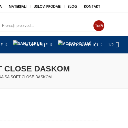
A
MATERIJALI
USLOVI PRODAJE
BLOG
KONTAKT
Traži
DE
SANITARIJE
VODOKOTLIĆI
SUŠ
1/2
T CLOSE DASKOM
NA SA SOFT CLOSE DASKOM