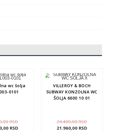
lna wc šolja
VILLEROY & BOCH
003-0101
SUBWAY KONZOLNA WC
ŠOLJA 6600 10 01
0,00
RSD
24.400,00
RSD
3,00
RSD
21.960,00
RSD