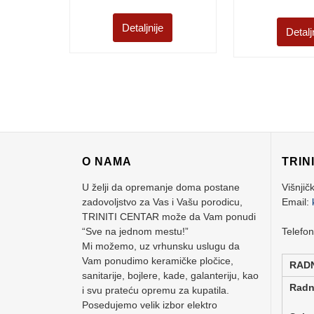
Detaljnije
Detalj
O NAMA
TRIN
U želji da opremanje doma postane
Višnjič
zadovoljstvo za Vas i Vašu porodicu,
Email:
TRINITI CENTAR može da Vam ponudi
“Sve na jednom mestu!”
Telefo
Mi možemo, uz vrhunsku uslugu da
Vam ponudimo keramičke pločice,
RAD
sanitarije, bojlere, kade, galanteriju, kao
Rad
i svu prateću opremu za kupatila.
Posedujemo velik izbor elektro