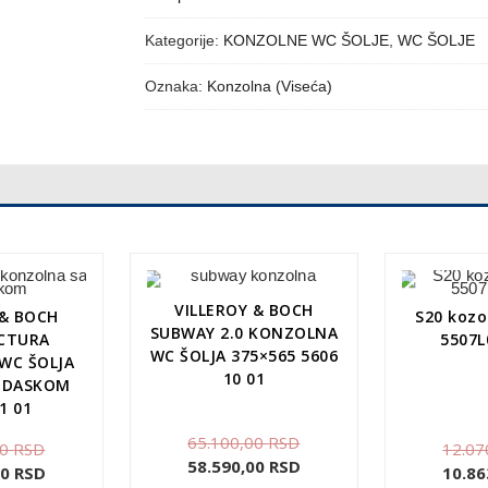
Kategorije:
KONZOLNE WC ŠOLJE
,
WC ŠOLJE
Oznaka:
Konzolna (Viseća)
VILLEROY & BOCH
 & BOCH
S20 kozo
SUBWAY 2.0 KONZOLNA
CTURA
5507L
WC ŠOLJA 375×565 5606
WC ŠOLJA
10 01
A DASKOM
1 01
65.100,00
RSD
00
RSD
12.07
58.590,00
RSD
00
RSD
10.86