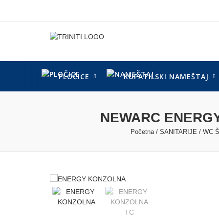
Skip
to
content
PLOČICE
KUPATILSKI NAMEŠTAJ
NEWARC ENERGY
Početna
/
SANITARIJE
/
WC 