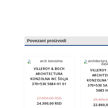
Povezani proizvodi
VILLEROY & BOCH
VILLEROY
ARCHITECTURA
ARCHITE
KONZOLNA WC ŠOLJA
KONZOLNA 
370×530 5684 H1 01
370×530 S
5685 H
27.000,00
RSD
25.400,
24.300,00
RSD
22.860,