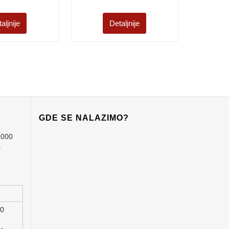
aljnije
Detaljnije
GDE SE NALAZIMO?
1000
s
00