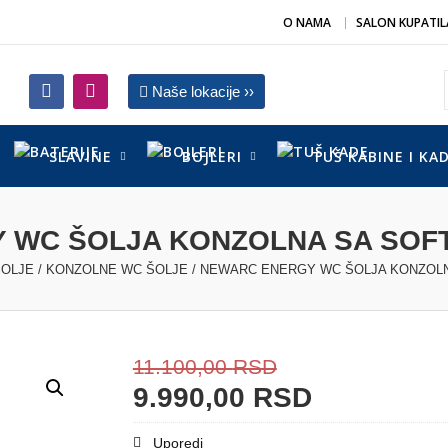
O NAMA
SALON KUPATIL
Naše lokacije ››
SLAVINE
BOJLERI
TUŠ KABINE I KA
 WC ŠOLJA KONZOLNA SA SOF
ŠOLJE
/
KONZOLNE WC ŠOLJE
/ NEWARC ENERGY WC ŠOLJA KONZOL
11.100,00
RSD
9.990,00
RSD
Uporedi