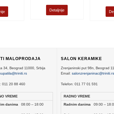
Detaljnije
nije
Det
ITI MALOPRODAJA
SALON KERAMIKE
ka 34,
Beograd
11000,
Srbija
Zrenjaninski put 98n,
Beograd
1
kupatila@triniti.rs
Email:
salonzrenjaninac@triniti.r
n: 011 20 88 460
Telefon: 011 77 01 591
NO VREME
RADNO VREME
nim danima
08:00 – 18:00
Radnim danima
09:00 – 18: