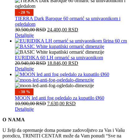
- 20 %
TIERRA Dark Baroque 60 ormarić sa umivaonikom i
ogledalom
30.500,00
RSD
24.400,00
RSD
Detaljnije
EURIDIKA 60 LH ormarić sa umivaonikom
20.940,00
RSD
18.846,00
RSD
Detaljnije
- 30 %
MOON led anti fog ogledalo za kupatilo Ø60
10.900,00
RSD
7.630,00
RSD
Detaljnije
O NAMA
U želji da opremanje doma postane zadovoljstvo za Vas i Vašu
porodicu, TRINITI CENTAR može da Vam ponudi “Sve na