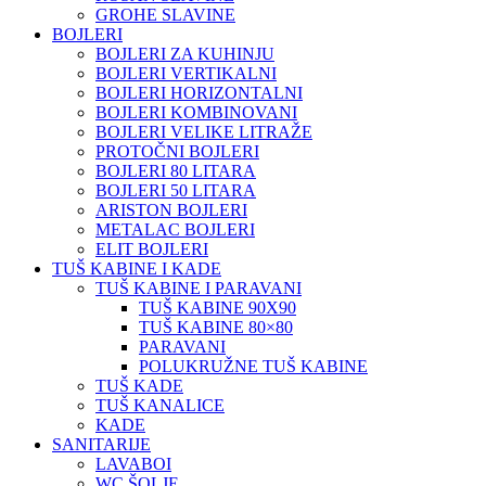
GROHE SLAVINE
BOJLERI
BOJLERI ZA KUHINJU
BOJLERI VERTIKALNI
BOJLERI HORIZONTALNI
BOJLERI KOMBINOVANI
BOJLERI VELIKE LITRAŽE
PROTOČNI BOJLERI
BOJLERI 80 LITARA
BOJLERI 50 LITARA
ARISTON BOJLERI
METALAC BOJLERI
ELIT BOJLERI
TUŠ KABINE I KADE
TUŠ KABINE I PARAVANI
TUŠ KABINE 90X90
TUŠ KABINE 80×80
PARAVANI
POLUKRUŽNE TUŠ KABINE
TUŠ KADE
TUŠ KANALICE
KADE
SANITARIJE
LAVABOI
WC ŠOLJE