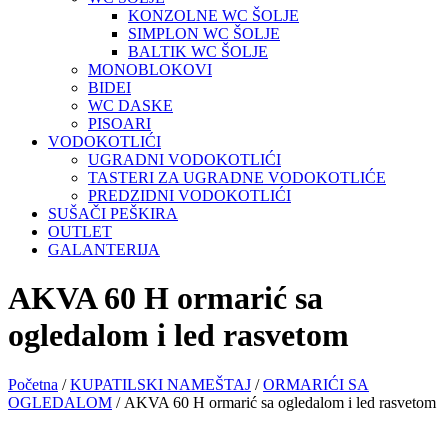
KONZOLNE WC ŠOLJE
SIMPLON WC ŠOLJE
BALTIK WC ŠOLJE
MONOBLOKOVI
BIDEI
WC DASKE
PISOARI
VODOKOTLIĆI
UGRADNI VODOKOTLIĆI
TASTERI ZA UGRADNE VODOKOTLIĆE
PREDZIDNI VODOKOTLIĆI
SUŠAČI PEŠKIRA
OUTLET
GALANTERIJA
AKVA 60 H ormarić sa
ogledalom i led rasvetom
Početna
/
KUPATILSKI NAMEŠTAJ
/
ORMARIĆI SA
OGLEDALOM
/ AKVA 60 H ormarić sa ogledalom i led rasvetom