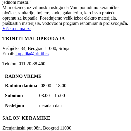
jednom mestu!”
Mi možemo, uz vrhunsku uslugu da Vam ponudimo keramičke
pločice, sanitarije, bojlere, kade, galanteriju, kao i svu prateću
opremu za kupatila. Posedujemo velik izbor elektro materijala,
praškastih materijala, vodovodni program renomiranih proizvodjača.
Više o nama ›››
TRINITI MALOPRODAJA
Višnjička 34,
Beograd
11000,
Srbija
Email:
kupatila@triniti.rs
Telefon: 011 20 88 460
RADNO VREME
Radnim danima
08:00 – 18:00
Subotom
08:00 – 15:00
Nedeljom
neradan dan
SALON KERAMIKE
Zrenjaninski put 98n,
Beograd
11000