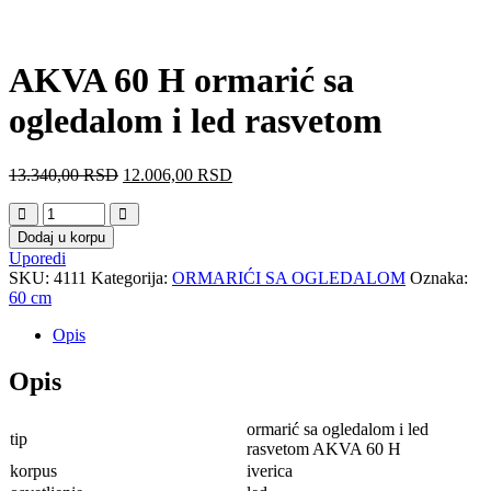
AKVA 60 H ormarić sa
ogledalom i led rasvetom
13.340,00
RSD
12.006,00
RSD
Dodaj u korpu
Uporedi
SKU:
4111
Kategorija:
ORMARIĆI SA OGLEDALOM
Oznaka:
60 cm
Opis
Opis
ormarić sa ogledalom i led
tip
rasvetom AKVA 60 H
korpus
iverica