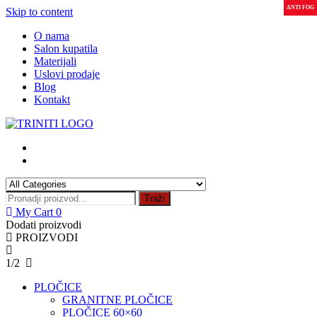
ANTI FOG
LED
Skip to content
O nama
Salon kupatila
Materijali
Uslovi prodaje
Blog
Kontakt
Traži
My Cart
0
Dodati proizvodi
PROIZVODI
1/2
PLOČICE
GRANITNE PLOČICE
PLOČICE 60×60