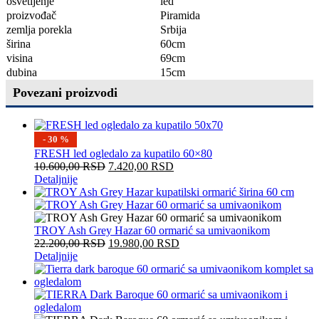
osvetljenje
led
proizvođač
Piramida
zemlja porekla
Srbija
širina
60
cm
visina
69
cm
dubina
15
cm
Povezani proizvodi
- 30 %
FRESH led ogledalo za kupatilo 60×80
10.600,00
RSD
7.420,00
RSD
Detaljnije
TROY Ash Grey Hazar 60 ormarić sa umivaonikom
22.200,00
RSD
19.980,00
RSD
Detaljnije