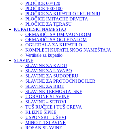
PLOČICE 60×120
PLOČICE 100×100
PLOČICE ZA KUPATILO I KUHINJU
PLOČICE IMITACIJE DRVETA
PLOČICE ZA TERASU
KUPATILSKI NAMEŠTAJ
ORMARIĆI SA UMIVAONIKOM
ORMARIĆI SA OGLEDALOM
OGLEDALA ZA KUPATILO
KOMPLETI KUPATILSKOG NAMEŠTAJA
Vertikale za kupatilo
SLAVINE
SLAVINE ZA KADU
SLAVINE ZA LAVABO
SLAVINE ZA SUDOPERU
SLAVINE ZA PROTOČNI BOJLER
SLAVINE ZA BIDE
SLAVINE TERMOSTATSKE
UGRADNE SLAVINE
SLAVINE – SETOVI
TUŠ RUČICE I TUŠ CREVA
KLIZNE ŠIPKE
USPONSKI TUŠEVI
MINOTTI SLAVINE
ROSAN SLAVINE