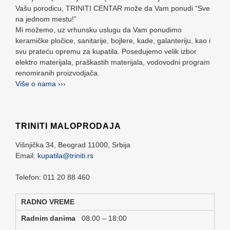
Vašu porodicu, TRINITI CENTAR može da Vam ponudi “Sve
na jednom mestu!”
Mi možemo, uz vrhunsku uslugu da Vam ponudimo
keramičke pločice, sanitarije, bojlere, kade, galanteriju, kao i
svu prateću opremu za kupatila. Posedujemo velik izbor
elektro materijala, praškastih materijala, vodovodni program
renomiranih proizvodjača.
Više o nama ›››
TRINITI MALOPRODAJA
Višnjička 34,
Beograd
11000,
Srbija
Email:
kupatila@triniti.rs
Telefon: 011 20 88 460
RADNO VREME
Radnim danima
08:00 – 18:00