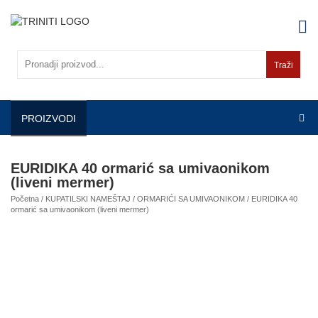
Skip
to
content
Traži
PROIZVODI
EURIDIKA 40 ormarić sa umivaonikom
(liveni mermer)
Početna
/
KUPATILSKI NAMEŠTAJ
/
ORMARIĆI SA UMIVAONIKOM
/ EURIDIKA 40
ormarić sa umivaonikom (liveni mermer)