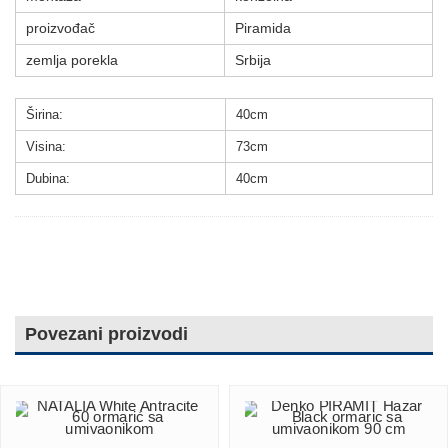
proizvođač
Piramida
zemlja porekla
Srbija
Širina:
40
cm
Visina
:
73cm
Dubina:
40cm
Povezani proizvodi