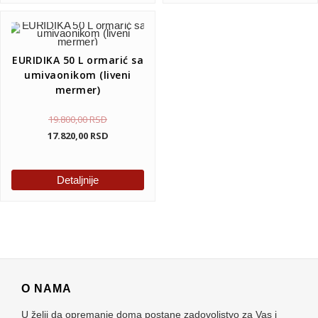
EURIDIKA 50 L ormarić sa
umivaonikom (liveni
mermer)
19.800,00
RSD
17.820,00
RSD
Detaljnije
O NAMA
U želji da opremanje doma postane zadovoljstvo za Vas i