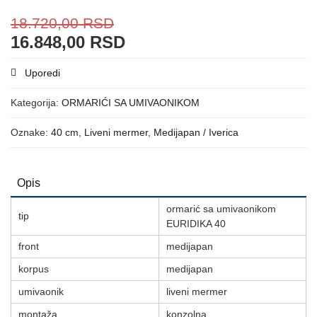
18.720,00
RSD
16.848,00
RSD
Uporedi
Kategorija:
ORMARIĆI SA UMIVAONIKOM
Oznake:
40 cm
,
Liveni mermer
,
Medijapan / Iverica
Opis
ormarić sa umivaonikom
tip
EURIDIKA 40
front
m
edijapan
korpus
m
edijapan
umivaonik
liveni mermer
montaža
konzolna