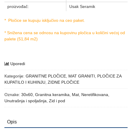
proizvođač:
Usak Seramik
* Pločice se kupuju isključivo na ceo paket.
* Snižena cena se odnosu na kupovinu pločica u količini većoj od
palete (51,84 m2)
Uporedi
Kategorije:
GRANITNE PLOČICE
,
MAT GRANITI
,
PLOČICE ZA
KUPATILO I KUHINJU
,
ZIDNE PLOČICE
Oznake:
30x60
,
Granitna keramika
,
Mat
,
Neretifikovana
,
Unutrašnja i spoljašnja
,
Zid i pod
Opis