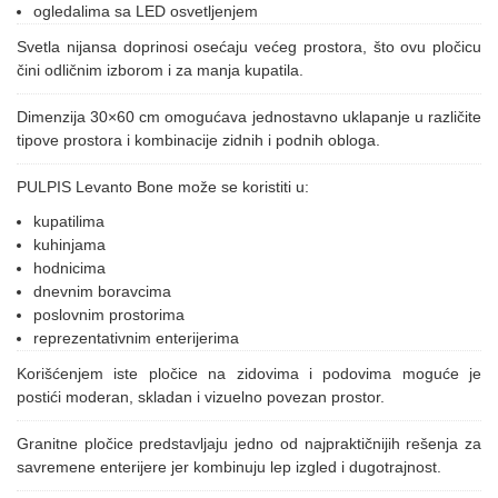
ogledalima sa LED osvetljenjem
Svetla nijansa doprinosi osećaju većeg prostora, što ovu pločicu
čini odličnim izborom i za manja kupatila.
Dimenzija 30×60 cm omogućava jednostavno uklapanje u različite
tipove prostora i kombinacije zidnih i podnih obloga.
PULPIS Levanto Bone može se koristiti u:
kupatilima
kuhinjama
hodnicima
dnevnim boravcima
poslovnim prostorima
reprezentativnim enterijerima
Korišćenjem iste pločice na zidovima i podovima moguće je
postići moderan, skladan i vizuelno povezan prostor.
Granitne pločice predstavljaju jedno od najpraktičnijih rešenja za
savremene enterijere jer kombinuju lep izgled i dugotrajnost.