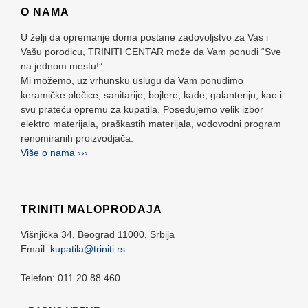
O NAMA
U želji da opremanje doma postane zadovoljstvo za Vas i
Vašu porodicu, TRINITI CENTAR može da Vam ponudi “Sve
na jednom mestu!”
Mi možemo, uz vrhunsku uslugu da Vam ponudimo
keramičke pločice, sanitarije, bojlere, kade, galanteriju, kao i
svu prateću opremu za kupatila. Posedujemo velik izbor
elektro materijala, praškastih materijala, vodovodni program
renomiranih proizvodjača.
Više o nama ›››
TRINITI MALOPRODAJA
Višnjička 34,
Beograd
11000,
Srbija
Email:
kupatila@triniti.rs
Telefon: 011 20 88 460