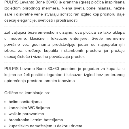
PULPIS Levanto Bone 30×60 je granitna (gres) pločica inspirisana
izgledom prirodnog mermera. Njena svetla bone nijansa, nežne
šare i diskretne vene stvaraju sofisticiran izgled koji prostoru daje
osećaj elegancije, svetlosti i prostranosti.
Zahvaljujući bezvremenskom dizajnu, ova pločica se lako uklapa
u moderne, klasične i luksuzne enterijere. Svetle mermerne
površine već godinama predstavljaju jedan od najpopularnijih
izbora za uređenje kupatila i stambenih prostora jer pružaju
osećaj čistoće i vizuelno povećavaju prostor.
PULPIS Levanto Bone 30×60 posebno je pogodan za kupatila u
kojima se želi postići elegantan i luksuzan izgled bez preteranog
opterećenja prostora tamnim tonovima.
Odlično se kombinuje sa:
belim sanitarijama
konzolnim WC šoljama
walk-in paravanima
hromiranim i crnim baterijama
kupatilskim nameštajem u dekoru drveta