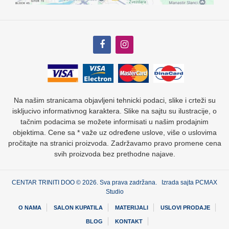
Na našim stranicama objavljeni tehnicki podaci, slike i crteži su
iskljucivo informativnog karaktera. Slike na sajtu su ilustracije, o
tačnim podacima se možete informisati u našim prodajnim
objektima. Cene sa * važe uz određene uslove, više o uslovima
pročitajte na stranici proizvoda. Zadržavamo pravo promene cena
svih proizvoda bez prethodne najave.
CENTAR TRINITI DOO © 2026. Sva prava zadržana. Izrada sajta
PCMAX
Studio
O NAMA
SALON KUPATILA
MATERIJALI
USLOVI PRODAJE
BLOG
KONTAKT