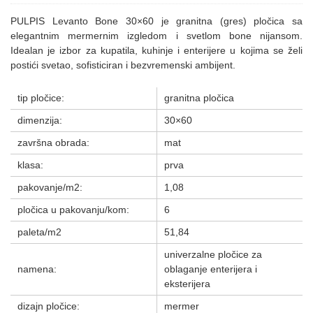
PULPIS Levanto Bone 30×60 je granitna (gres) pločica sa
elegantnim mermernim izgledom i svetlom bone nijansom.
Idealan je izbor za kupatila, kuhinje i enterijere u kojima se želi
postići svetao, sofisticiran i bezvremenski ambijent.
tip pločice:
granitna pločica
dimenzija:
30×60
završna obrada:
mat
klasa:
prva
pakovanje/m2:
1,08
pločica u pakovanju/kom:
6
paleta/m2
51,84
univerzalne pločice za
namena:
oblaganje enterijera i
eksterijera
dizajn pločice:
mermer