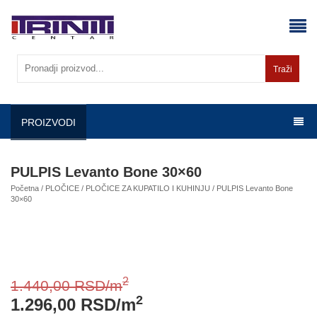
Skip
to
content
Traži
PROIZVODI
PULPIS Levanto Bone 30×60
Početna
/
PLOČICE
/
PLOČICE ZA KUPATILO I KUHINJU
/ PULPIS Levanto Bone
30×60
2
1.440,00
RSD
/m
2
1.296,00
RSD
/m