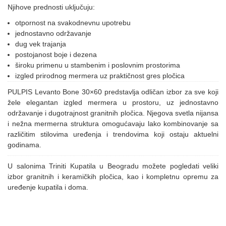
Njihove prednosti uključuju:
otpornost na svakodnevnu upotrebu
jednostavno održavanje
dug vek trajanja
postojanost boje i dezena
široku primenu u stambenim i poslovnim prostorima
izgled prirodnog mermera uz praktičnost gres pločica
PULPIS Levanto Bone 30×60 predstavlja odličan izbor za sve koji
žele elegantan izgled mermera u prostoru, uz jednostavno
održavanje i dugotrajnost granitnih pločica. Njegova svetla nijansa
i nežna mermerna struktura omogućavaju lako kombinovanje sa
različitim stilovima uređenja i trendovima koji ostaju aktuelni
godinama.
U salonima Triniti Kupatila u Beogradu možete pogledati veliki
izbor granitnih i keramičkih pločica, kao i kompletnu opremu za
uređenje kupatila i doma.