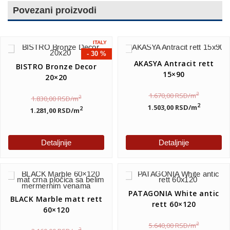
Povezani proizvodi
ITALY
- 30 %
AKASYA Antracit rett
BISTRO Bronze Decor
15×90
20×20
2
1.670,00
RSD
/m
2
1.830,00
RSD
/m
2
1.503,00
RSD
/m
2
1.281,00
RSD
/m
Detaljnije
Detaljnije
PATAGONIA White antic
BLACK Marble matt rett
rett 60×120
60×120
2
5.640,00
RSD
/m
2