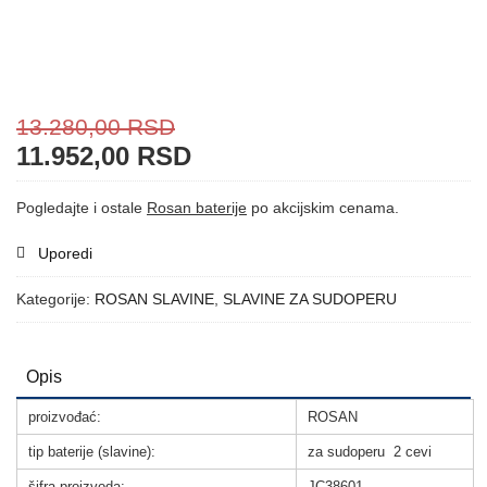
13.280,00
RSD
11.952,00
RSD
Pogledajte i ostale
Rosan baterije
po akcijskim cenama.
Uporedi
Kategorije:
ROSAN SLAVINE
,
SLAVINE ZA SUDOPERU
Opis
proizvođać:
ROSAN
tip baterije (slavine):
za sudoperu 2 cevi
šifra proizvoda:
JC38601