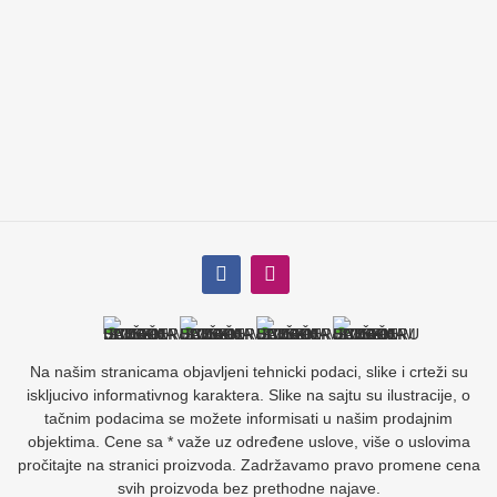
Na našim stranicama objavljeni tehnicki podaci, slike i crteži su
iskljucivo informativnog karaktera. Slike na sajtu su ilustracije, o
tačnim podacima se možete informisati u našim prodajnim
objektima. Cene sa * važe uz određene uslove, više o uslovima
pročitajte na stranici proizvoda. Zadržavamo pravo promene cena
svih proizvoda bez prethodne najave.