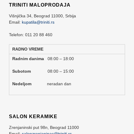
TRINITI MALOPRODAJA
Višnjička 34,
Beograd
11000,
Srbija
Email:
kupatila@triniti.rs
Telefon: 011 20 88 460
RADNO VREME
Radnim danima
08:00 – 18:00
Subotom
08:00 – 15:00
Nedeljom
neradan dan
SALON KERAMIKE
Zrenjaninski put 98n,
Beograd
11000
Email:
salonzrenjaninac@triniti.rs