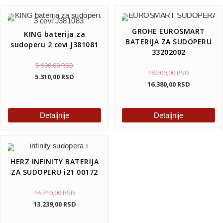
GROHE EUROSMART
KING baterija za
BATERIJA ZA SUDOPERU
sudoperu 2 cevi J381081
33202002
5.900,00
RSD
18.200,00
RSD
5.310,00
RSD
16.380,00
RSD
Detaljnije
Detaljnije
HERZ INFINITY BATERIJA
ZA SUDOPERU i21 00172
14.710,00
RSD
13.239,00
RSD