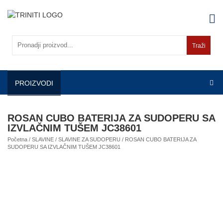
Skip
to
content
Traži
PROIZVODI
ROSAN CUBO BATERIJA ZA SUDOPERU SA
IZVLAČNIM TUŠEM JC38601
Početna
/
SLAVINE
/
SLAVINE ZA SUDOPERU
/ ROSAN CUBO BATERIJA ZA
SUDOPERU SA IZVLAČNIM TUŠEM JC38601