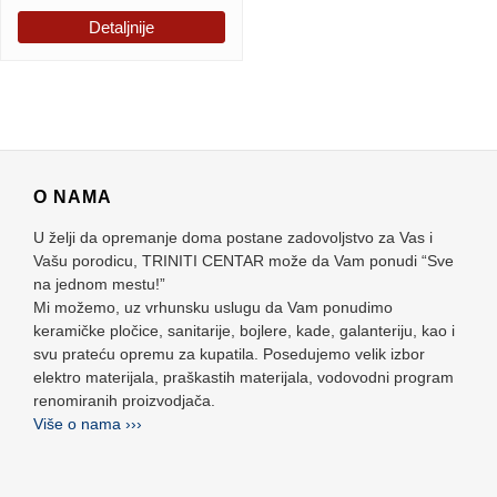
Detaljnije
O NAMA
U želji da opremanje doma postane zadovoljstvo za Vas i
Vašu porodicu, TRINITI CENTAR može da Vam ponudi “Sve
na jednom mestu!”
Mi možemo, uz vrhunsku uslugu da Vam ponudimo
keramičke pločice, sanitarije, bojlere, kade, galanteriju, kao i
svu prateću opremu za kupatila. Posedujemo velik izbor
elektro materijala, praškastih materijala, vodovodni program
renomiranih proizvodjača.
Više o nama ›››