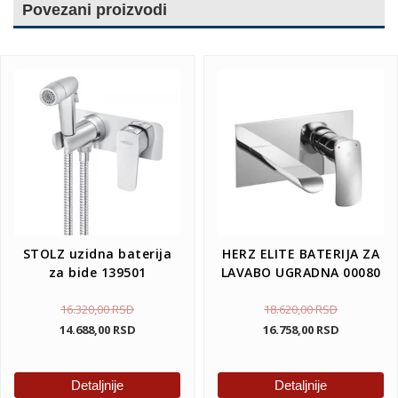
Povezani proizvodi
STOLZ uzidna baterija
HERZ ELITE BATERIJA ZA
za bide 139501
LAVABO UGRADNA 00080
16.320,00
RSD
18.620,00
RSD
14.688,00
RSD
16.758,00
RSD
Detaljnije
Detaljnije