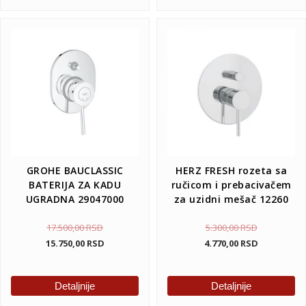
GROHE BAUCLASSIC
HERZ FRESH rozeta sa
BATERIJA ZA KADU
ručicom i prebacivačem
UGRADNA 29047000
za uzidni mešač 12260
17.500,00
RSD
5.300,00
RSD
15.750,00
RSD
4.770,00
RSD
Detaljnije
Detaljnije