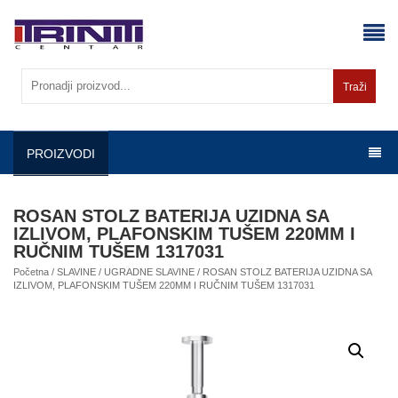
Skip
to
content
Traži
PROIZVODI
ROSAN STOLZ BATERIJA UZIDNA SA
IZLIVOM, PLAFONSKIM TUŠEM 220MM I
RUČNIM TUŠEM 1317031
Početna
/
SLAVINE
/
UGRADNE SLAVINE
/ ROSAN STOLZ BATERIJA UZIDNA SA
IZLIVOM, PLAFONSKIM TUŠEM 220MM I RUČNIM TUŠEM 1317031