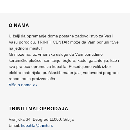
O NAMA
U želji da opremanje doma postane zadovoljstvo za Vas i
Vašu porodicu, TRINITI CENTAR može da Vam ponudi “Sve
na jednom mestu!”
Mi možemo, uz vrhunsku uslugu da Vam ponudimo
keramičke pločice, sanitarije, bojlere, kade, galanteriju, kao i
svu prateću opremu za kupatila. Posedujemo velik izbor
elektro materijala, praškastih materijala, vodovodni program
renomiranih proizvodjača.
Više o nama ›››
TRINITI MALOPRODAJA
Višnjička 34,
Beograd
11000,
Srbija
Email:
kupatila@triniti.rs