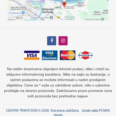
Na našim stranicama objavljeni tehnicki podaci, slike i crteži su
iskljucivo informativnog karaktera. Slike na sajtu su ilustracije, o
tačnim podacima se možete informisati u našim prodajnim
objektima. Cene sa * važe uz određene uslove, više o uslovima
pročitajte na stranici proizvoda. Zadržavamo pravo promene cena
svih proizvoda bez prethodne najave.
CENTAR TRINITI DOO © 2026. Sva prava zadržana. Izrada sajta
PCMAX
Studio