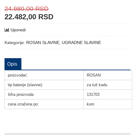
24.980,00
RSD
22.482,00
RSD
Uporedi
Kategorije:
ROSAN SLAVINE
,
UGRADNE SLAVINE
Opis
proizvođać:
ROSAN
tip baterije (slavine):
za tuš kadu
šifra proizvoda:
131703
cena izražena po:
kom