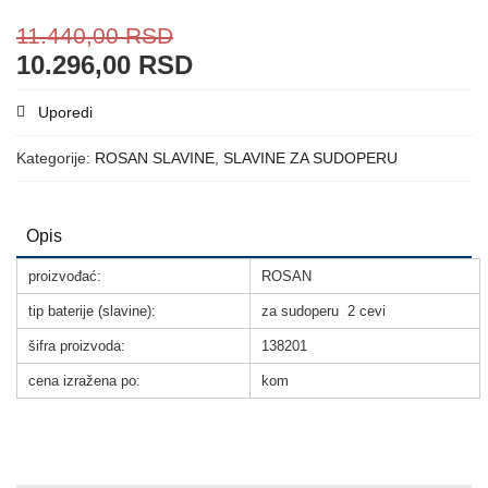
11.440,00
RSD
10.296,00
RSD
Uporedi
Kategorije:
ROSAN SLAVINE
,
SLAVINE ZA SUDOPERU
Opis
proizvođać:
ROSAN
tip baterije (slavine):
za sudoperu 2 cevi
šifra proizvoda:
138201
cena izražena po:
kom