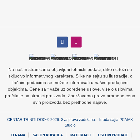
Na našim stranicama objavljeni tehnicki podaci, slike i crteži su
iskljucivo informativnog karaktera. Slike na sajtu su ilustracije, o
tačnim podacima se možete informisati u našim prodajnim
objektima. Cene sa * važe uz određene uslove, više o uslovima
pročitajte na stranici proizvoda. Zadržavamo pravo promene cena
svih proizvoda bez prethodne najave.
CENTAR TRINITI DOO © 2026. Sva prava zadržana. Izrada sajta
PCMAX
Studio
O NAMA
SALON KUPATILA
MATERIJALI
USLOVI PRODAJE