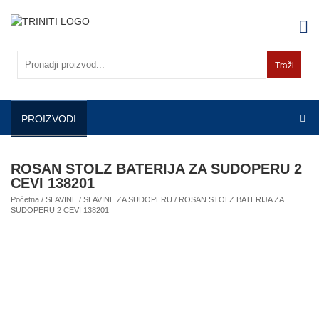
Skip
to
content
Traži
PROIZVODI
ROSAN STOLZ BATERIJA ZA SUDOPERU 2
CEVI 138201
Početna
/
SLAVINE
/
SLAVINE ZA SUDOPERU
/ ROSAN STOLZ BATERIJA ZA
SUDOPERU 2 CEVI 138201