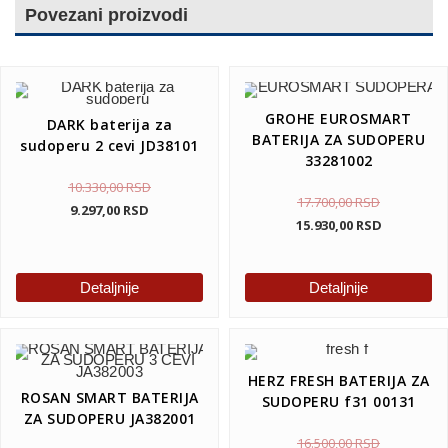
Povezani proizvodi
GROHE EUROSMART
DARK baterija za
BATERIJA ZA SUDOPERU
sudoperu 2 cevi JD38101
33281002
10.330,00
RSD
17.700,00
RSD
9.297,00
RSD
15.930,00
RSD
Detaljnije
Detaljnije
HERZ FRESH BATERIJA ZA
ROSAN SMART BATERIJA
SUDOPERU f31 00131
ZA SUDOPERU JA382001
16.500,00
RSD