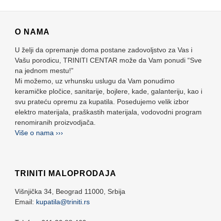
O NAMA
U želji da opremanje doma postane zadovoljstvo za Vas i
Vašu porodicu, TRINITI CENTAR može da Vam ponudi “Sve
na jednom mestu!”
Mi možemo, uz vrhunsku uslugu da Vam ponudimo
keramičke pločice, sanitarije, bojlere, kade, galanteriju, kao i
svu prateću opremu za kupatila. Posedujemo velik izbor
elektro materijala, praškastih materijala, vodovodni program
renomiranih proizvodjača.
Više o nama ›››
TRINITI MALOPRODAJA
Višnjička 34,
Beograd
11000,
Srbija
Email:
kupatila@triniti.rs