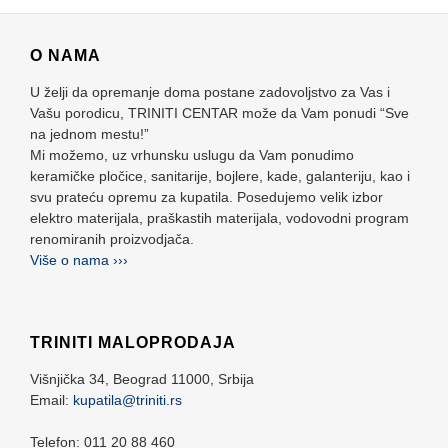
O NAMA
U želji da opremanje doma postane zadovoljstvo za Vas i
Vašu porodicu, TRINITI CENTAR može da Vam ponudi “Sve
na jednom mestu!”
Mi možemo, uz vrhunsku uslugu da Vam ponudimo
keramičke pločice, sanitarije, bojlere, kade, galanteriju, kao i
svu prateću opremu za kupatila. Posedujemo velik izbor
elektro materijala, praškastih materijala, vodovodni program
renomiranih proizvodjača.
Više o nama ›››
TRINITI MALOPRODAJA
Višnjička 34,
Beograd
11000,
Srbija
Email:
kupatila@triniti.rs
Telefon: 011 20 88 460