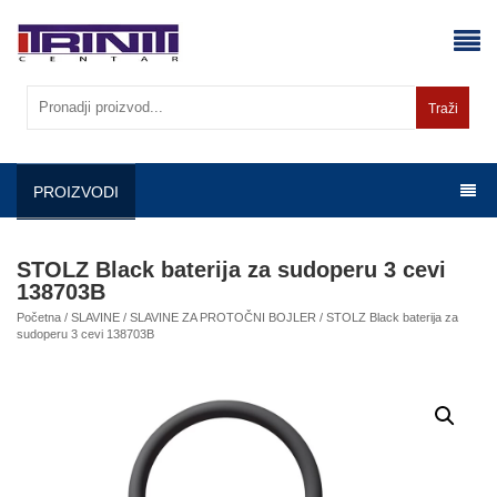
Skip
to
content
Traži
PROIZVODI
STOLZ Black baterija za sudoperu 3 cevi
138703B
Početna
/
SLAVINE
/
SLAVINE ZA PROTOČNI BOJLER
/ STOLZ Black baterija za
sudoperu 3 cevi 138703B