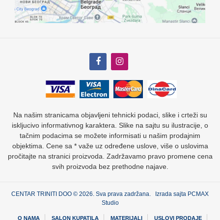
Na našim stranicama objavljeni tehnicki podaci, slike i crteži su
iskljucivo informativnog karaktera. Slike na sajtu su ilustracije, o
tačnim podacima se možete informisati u našim prodajnim
objektima. Cene sa * važe uz određene uslove, više o uslovima
pročitajte na stranici proizvoda. Zadržavamo pravo promene cena
svih proizvoda bez prethodne najave.
CENTAR TRINITI DOO © 2026. Sva prava zadržana. Izrada sajta
PCMAX
Studio
O NAMA
SALON KUPATILA
MATERIJALI
USLOVI PRODAJE