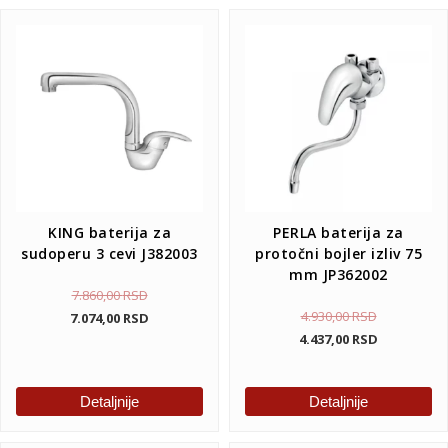
KING baterija za
PERLA baterija za
sudoperu 3 cevi J382003
protočni bojler izliv 75
mm JP362002
7.860,00
RSD
4.930,00
RSD
7.074,00
RSD
4.437,00
RSD
Detaljnije
Detaljnije