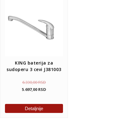
KING baterija za
sudoperu 3 cevi J381003
6.330,00
RSD
5.697,00
RSD
Detaljnije