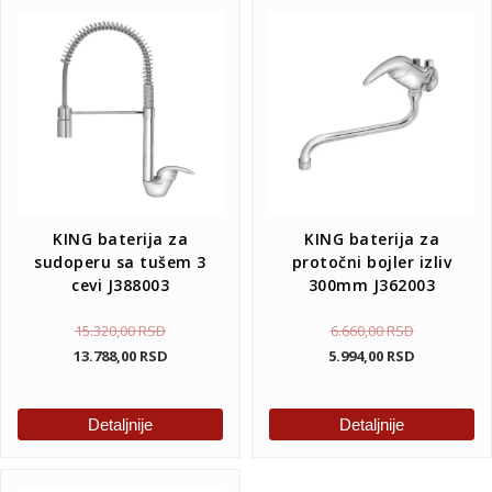
KING baterija za
KING baterija za
sudoperu sa tušem 3
protočni bojler izliv
cevi J388003
300mm J362003
15.320,00
RSD
6.660,00
RSD
13.788,00
RSD
5.994,00
RSD
Detaljnije
Detaljnije