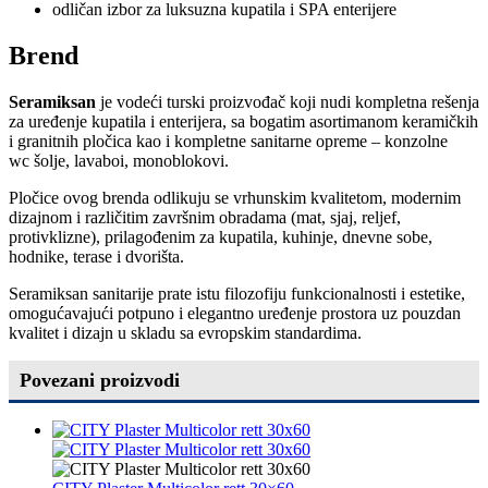
odličan izbor za luksuzna kupatila i SPA enterijere
Brend
Seramiksan
je vodeći turski proizvođač koji nudi kompletna rešenja
za uređenje kupatila i enterijera, sa bogatim asortimanom keramičkih
i granitnih pločica kao i kompletne sanitarne opreme – konzolne
wc šolje, lavaboi, monoblokovi.
Pločice ovog brenda odlikuju se vrhunskim kvalitetom, modernim
dizajnom i različitim završnim obradama (mat, sjaj, reljef,
protivklizne), prilagođenim za kupatila, kuhinje, dnevne sobe,
hodnike, terase i dvorišta.
Seramiksan sanitarije prate istu filozofiju funkcionalnosti i estetike,
omogućavajući potpuno i elegantno uređenje prostora uz pouzdan
kvalitet i dizajn u skladu sa evropskim standardima.
Povezani proizvodi