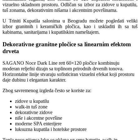
vizuelno skladnom prostoru. Odličan su izbor za zidove u kupatilu,
tuš zonama, dekorativnim nišama i akcentnim površinama.
U Triniti Kupatila salonima u Beogradu možete pogledati veliki
izbor granitnih i keramičkih pločica, kao i uskladiti ih sa tuš
kabinama, sanitarijama i kupatilskim nameštajem.
Dekorativne granitne pločice sa linearnim efektom
drveta
SAGANO Noce Dark Line rett 60×120 pločice kombinuju
moderan reljefni dizajn sa toplinom prirodnih drvenih tonova.
Horizontalne linije stvaraju sofisticiran vizuelni efekat koji prostoru
daje dubinu i elegantan karakter.
Zbog savremenog izgleda često se koriste za:
zidove u kupatilu
walk-in tuš zone
dekorativne zidove
niše i akcentne površine
moderne SPA enterijere
luksuzna kupatila i hotelske prostore
Topla noce nijansa lako se uklapa uz crne baterije, walk-in