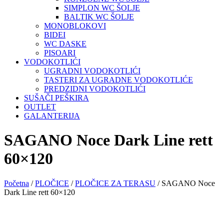
SIMPLON WC ŠOLJE
BALTIK WC ŠOLJE
MONOBLOKOVI
BIDEI
WC DASKE
PISOARI
VODOKOTLIĆI
UGRADNI VODOKOTLIĆI
TASTERI ZA UGRADNE VODOKOTLIĆE
PREDZIDNI VODOKOTLIĆI
SUŠAČI PEŠKIRA
OUTLET
GALANTERIJA
SAGANO Noce Dark Line rett
60×120
Početna
/
PLOČICE
/
PLOČICE ZA TERASU
/ SAGANO Noce
Dark Line rett 60×120