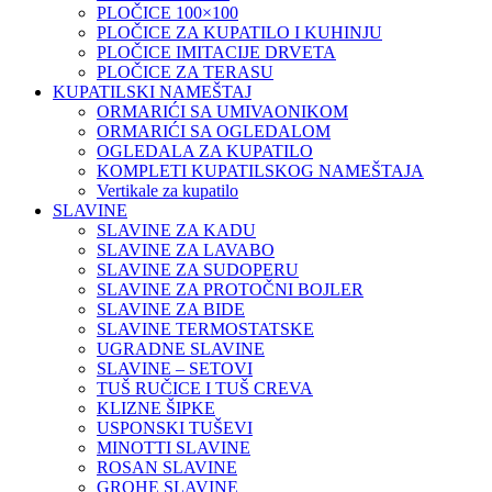
PLOČICE 100×100
PLOČICE ZA KUPATILO I KUHINJU
PLOČICE IMITACIJE DRVETA
PLOČICE ZA TERASU
KUPATILSKI NAMEŠTAJ
ORMARIĆI SA UMIVAONIKOM
ORMARIĆI SA OGLEDALOM
OGLEDALA ZA KUPATILO
KOMPLETI KUPATILSKOG NAMEŠTAJA
Vertikale za kupatilo
SLAVINE
SLAVINE ZA KADU
SLAVINE ZA LAVABO
SLAVINE ZA SUDOPERU
SLAVINE ZA PROTOČNI BOJLER
SLAVINE ZA BIDE
SLAVINE TERMOSTATSKE
UGRADNE SLAVINE
SLAVINE – SETOVI
TUŠ RUČICE I TUŠ CREVA
KLIZNE ŠIPKE
USPONSKI TUŠEVI
MINOTTI SLAVINE
ROSAN SLAVINE
GROHE SLAVINE