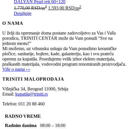
DALYAN Pearl rett 60×120
2
2
1.770,00
RSD
/m
1.593,00
RSD
/m
Detaljnije
O NAMA
U želji da opremanje doma postane zadovoljstvo za Vas i Vašu
porodicu, TRINITI CENTAR može da Vam ponudi “Sve na
jednom mestu!”
Mi možemo, uz vrhunsku uslugu da Vam ponudimo keramičke
pločice, sanitarije, bojlere, kade, galanteriju, kao i svu prateću
opremu za kupatila. Posedujemo velik izbor elektro materijala,
praškastih materijala, vodovodni program renomiranih proizvodjača.
Više o nama ›››
TRINITI MALOPRODAJA
Višnjička 34,
Beograd
11000,
Srbija
Email:
kupatila@triniti.rs
Telefon: 011 20 88 460
RADNO VREME
Radnim danima
08:00 – 18:00