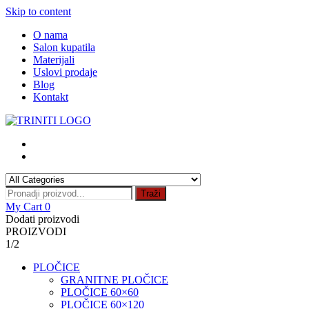
Skip to content
O nama
Salon kupatila
Materijali
Uslovi prodaje
Blog
Kontakt
Traži
My Cart
0
Dodati proizvodi
PROIZVODI
1/2
PLOČICE
GRANITNE PLOČICE
PLOČICE 60×60
PLOČICE 60×120