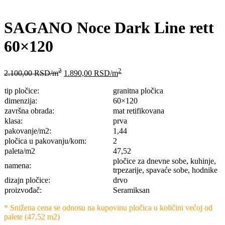
SAGANO Noce Dark Line rett
60×120
2
2
2.100,00
RSD
/m
1.890,00
RSD
/m
tip pločice:
granitna pločica
dimenzija:
60×120
završna obrada:
mat retifikovana
klasa:
prva
pakovanje/m2:
1,44
pločica u pakovanju/kom:
2
paleta/m2
47,52
pločice za dnevne sobe, kuhinje,
namena:
trpezarije, spavaće sobe, hodnike
dizajn pločice:
drvo
proizvođač:
Seramiksan
* Snižena cena se odnosu na kupovinu pločica u količini većoj od
palete (47,52 m2)