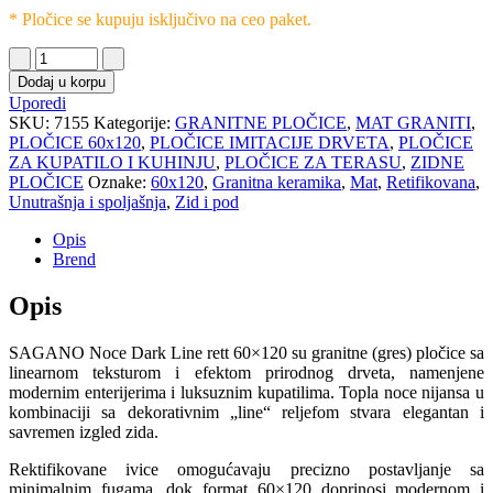
* Pločice se kupuju isključivo na ceo paket.
Dodaj u korpu
Uporedi
SKU:
7155
Kategorije:
GRANITNE PLOČICE
,
MAT GRANITI
,
PLOČICE 60x120
,
PLOČICE IMITACIJE DRVETA
,
PLOČICE
ZA KUPATILO I KUHINJU
,
PLOČICE ZA TERASU
,
ZIDNE
PLOČICE
Oznake:
60x120
,
Granitna keramika
,
Mat
,
Retifikovana
,
Unutrašnja i spoljašnja
,
Zid i pod
Opis
Brend
Opis
SAGANO Noce Dark Line rett 60×120 su granitne (gres) pločice sa
linearnom teksturom i efektom prirodnog drveta, namenjene
modernim enterijerima i luksuznim kupatilima. Topla noce nijansa u
kombinaciji sa dekorativnim „line“ reljefom stvara elegantan i
savremen izgled zida.
Rektifikovane ivice omogućavaju precizno postavljanje sa
minimalnim fugama, dok format 60×120 doprinosi modernom i