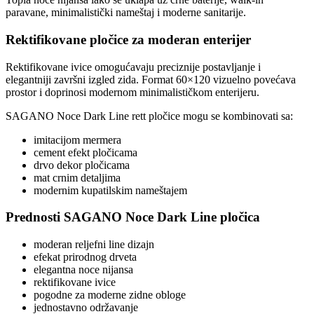
paravane, minimalistički nameštaj i moderne sanitarije.
Rektifikovane pločice za moderan enterijer
Rektifikovane ivice omogućavaju preciznije postavljanje i
elegantniji završni izgled zida. Format 60×120 vizuelno povećava
prostor i doprinosi modernom minimalističkom enterijeru.
SAGANO Noce Dark Line rett pločice mogu se kombinovati sa:
imitacijom mermera
cement efekt pločicama
drvo dekor pločicama
mat crnim detaljima
modernim kupatilskim nameštajem
Prednosti SAGANO Noce Dark Line pločica
moderan reljefni line dizajn
efekat prirodnog drveta
elegantna noce nijansa
rektifikovane ivice
pogodne za moderne zidne obloge
jednostavno održavanje