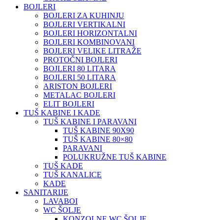
BOJLERI
BOJLERI ZA KUHINJU
BOJLERI VERTIKALNI
BOJLERI HORIZONTALNI
BOJLERI KOMBINOVANI
BOJLERI VELIKE LITRAŽE
PROTOČNI BOJLERI
BOJLERI 80 LITARA
BOJLERI 50 LITARA
ARISTON BOJLERI
METALAC BOJLERI
ELIT BOJLERI
TUŠ KABINE I KADE
TUŠ KABINE I PARAVANI
TUŠ KABINE 90X90
TUŠ KABINE 80×80
PARAVANI
POLUKRUŽNE TUŠ KABINE
TUŠ KADE
TUŠ KANALICE
KADE
SANITARIJE
LAVABOI
WC ŠOLJE
KONZOLNE WC ŠOLJE