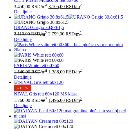
CITY Plaster Multicolor rett 30×60
2
2
3.450,00
RSD
/m
3.105,00
RSD
/m
Detaljnije
URANO Grigio 30,8×61,5
2
2
3.110,00
RSD
/m
2.799,00
RSD
/m
Detaljnije
PARIS White rett 60×60
2
2
1.540,00
RSD
/m
1.386,00
RSD
/m
Detaljnije
- 15 %
NIVAL Gris rett 60×120 MS klasa
2
2
1.760,00
RSD
/m
1.496,00
RSD
/m
Detaljnije