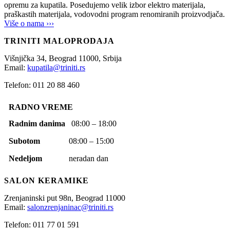
opremu za kupatila. Posedujemo velik izbor elektro materijala,
praškastih materijala, vodovodni program renomiranih proizvodjača.
Više o nama ›››
TRINITI MALOPRODAJA
Višnjička 34,
Beograd
11000,
Srbija
Email:
kupatila@triniti.rs
Telefon: 011 20 88 460
RADNO VREME
Radnim danima
08:00 – 18:00
Subotom
08:00 – 15:00
Nedeljom
neradan dan
SALON KERAMIKE
Zrenjaninski put 98n,
Beograd
11000
Email:
salonzrenjaninac@triniti.rs
Telefon: 011 77 01 591