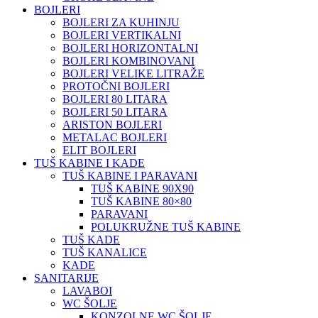
BOJLERI
BOJLERI ZA KUHINJU
BOJLERI VERTIKALNI
BOJLERI HORIZONTALNI
BOJLERI KOMBINOVANI
BOJLERI VELIKE LITRAŽE
PROTOČNI BOJLERI
BOJLERI 80 LITARA
BOJLERI 50 LITARA
ARISTON BOJLERI
METALAC BOJLERI
ELIT BOJLERI
TUŠ KABINE I KADE
TUŠ KABINE I PARAVANI
TUŠ KABINE 90X90
TUŠ KABINE 80×80
PARAVANI
POLUKRUŽNE TUŠ KABINE
TUŠ KADE
TUŠ KANALICE
KADE
SANITARIJE
LAVABOI
WC ŠOLJE
KONZOLNE WC ŠOLJE