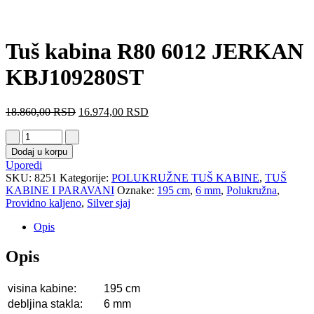
Tuš kabina R80 6012 JERKAN
KBJ109280ST
18.860,00
RSD
16.974,00
RSD
Dodaj u korpu
Uporedi
SKU:
8251
Kategorije:
POLUKRUŽNE TUŠ KABINE
,
TUŠ
KABINE I PARAVANI
Oznake:
195 cm
,
6 mm
,
Polukružna
,
Providno kaljeno
,
Silver sjaj
Opis
Opis
visina kabine:
195 cm
debljina stakla:
6 mm