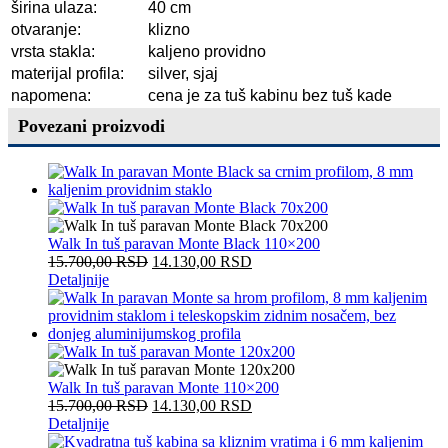
širina ulaza:
40 cm
otvaranje:
klizno
vrsta stakla:
kaljeno providno
materijal profila:
silver, sjaj
napomena:
cena je za tuš kabinu bez tuš kade
Povezani proizvodi
Walk In tuš paravan Monte Black 110×200
15.700,00
RSD
14.130,00
RSD
Detaljnije
Walk In tuš paravan Monte 110×200
15.700,00
RSD
14.130,00
RSD
Detaljnije