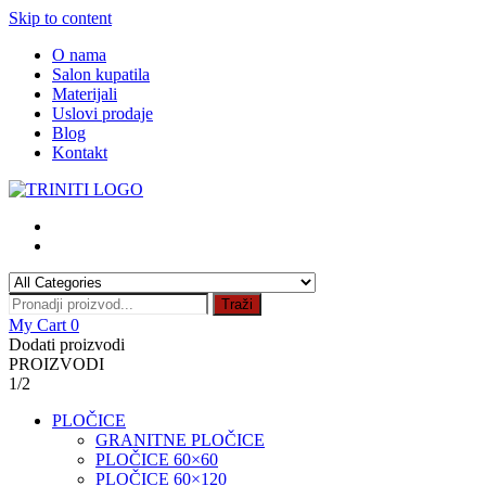
Skip to content
O nama
Salon kupatila
Materijali
Uslovi prodaje
Blog
Kontakt
Traži
My Cart
0
Dodati proizvodi
PROIZVODI
1/2
PLOČICE
GRANITNE PLOČICE
PLOČICE 60×60
PLOČICE 60×120