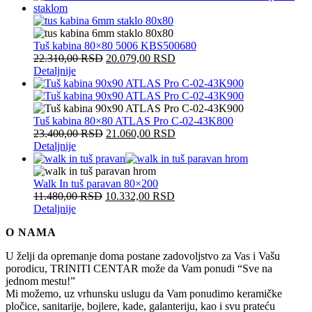
Tuš kabina 80×80 5006 KBS500680
22.310,00
RSD
20.079,00
RSD
Detaljnije
Tuš kabina 80×80 ATLAS Pro C-02-43K800
23.400,00
RSD
21.060,00
RSD
Detaljnije
Walk In tuš paravan 80×200
11.480,00
RSD
10.332,00
RSD
Detaljnije
O NAMA
U želji da opremanje doma postane zadovoljstvo za Vas i Vašu
porodicu, TRINITI CENTAR može da Vam ponudi “Sve na
jednom mestu!”
Mi možemo, uz vrhunsku uslugu da Vam ponudimo keramičke
pločice, sanitarije, bojlere, kade, galanteriju, kao i svu prateću