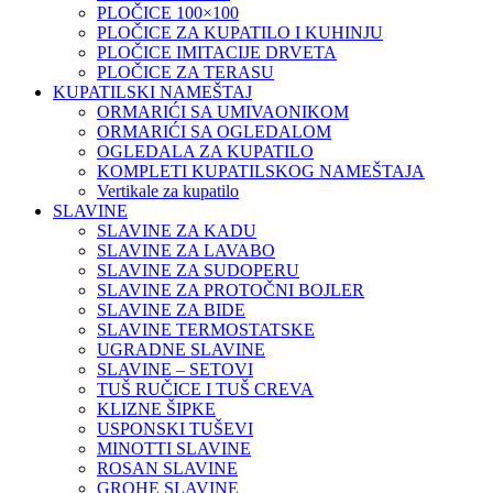
PLOČICE 100×100
PLOČICE ZA KUPATILO I KUHINJU
PLOČICE IMITACIJE DRVETA
PLOČICE ZA TERASU
KUPATILSKI NAMEŠTAJ
ORMARIĆI SA UMIVAONIKOM
ORMARIĆI SA OGLEDALOM
OGLEDALA ZA KUPATILO
KOMPLETI KUPATILSKOG NAMEŠTAJA
Vertikale za kupatilo
SLAVINE
SLAVINE ZA KADU
SLAVINE ZA LAVABO
SLAVINE ZA SUDOPERU
SLAVINE ZA PROTOČNI BOJLER
SLAVINE ZA BIDE
SLAVINE TERMOSTATSKE
UGRADNE SLAVINE
SLAVINE – SETOVI
TUŠ RUČICE I TUŠ CREVA
KLIZNE ŠIPKE
USPONSKI TUŠEVI
MINOTTI SLAVINE
ROSAN SLAVINE
GROHE SLAVINE