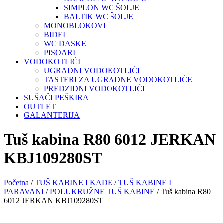
SIMPLON WC ŠOLJE
BALTIK WC ŠOLJE
MONOBLOKOVI
BIDEI
WC DASKE
PISOARI
VODOKOTLIĆI
UGRADNI VODOKOTLIĆI
TASTERI ZA UGRADNE VODOKOTLIĆE
PREDZIDNI VODOKOTLIĆI
SUŠAČI PEŠKIRA
OUTLET
GALANTERIJA
Tuš kabina R80 6012 JERKAN
KBJ109280ST
Početna
/
TUŠ KABINE I KADE
/
TUŠ KABINE I
PARAVANI
/
POLUKRUŽNE TUŠ KABINE
/ Tuš kabina R80
6012 JERKAN KBJ109280ST