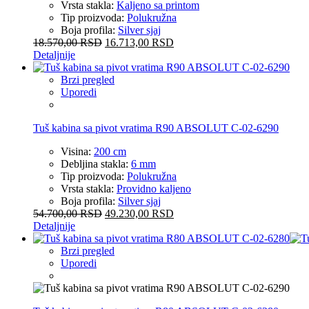
Vrsta stakla:
Kaljeno sa printom
Tip proizvoda:
Polukružna
Boja profila:
Silver sjaj
18.570,00
RSD
16.713,00
RSD
Detaljnije
Brzi pregled
Uporedi
Tuš kabina sa pivot vratima R90 ABSOLUT C-02-6290
Visina:
200 cm
Debljina stakla:
6 mm
Tip proizvoda:
Polukružna
Vrsta stakla:
Providno kaljeno
Boja profila:
Silver sjaj
54.700,00
RSD
49.230,00
RSD
Detaljnije
Brzi pregled
Uporedi