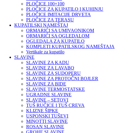
PLOČICE 100×100
PLOČICE ZA KUPATILO I KUHINJU
PLOČICE IMITACIJE DRVETA
PLOČICE ZA TERASU
KUPATILSKI NAMEŠTAJ
ORMARIĆI SA UMIVAONIKOM
ORMARIĆI SA OGLEDALOM
OGLEDALA ZA KUPATILO
KOMPLETI KUPATILSKOG NAMEŠTAJA
Vertikale za kupatilo
SLAVINE
SLAVINE ZA KADU
SLAVINE ZA LAVABO
SLAVINE ZA SUDOPERU
SLAVINE ZA PROTOČNI BOJLER
SLAVINE ZA BIDE
SLAVINE TERMOSTATSKE
UGRADNE SLAVINE
SLAVINE – SETOVI
TUŠ RUČICE I TUŠ CREVA
KLIZNE ŠIPKE
USPONSKI TUŠEVI
MINOTTI SLAVINE
ROSAN SLAVINE
GROHE SLAVINE