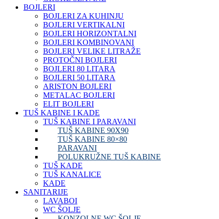
BOJLERI
BOJLERI ZA KUHINJU
BOJLERI VERTIKALNI
BOJLERI HORIZONTALNI
BOJLERI KOMBINOVANI
BOJLERI VELIKE LITRAŽE
PROTOČNI BOJLERI
BOJLERI 80 LITARA
BOJLERI 50 LITARA
ARISTON BOJLERI
METALAC BOJLERI
ELIT BOJLERI
TUŠ KABINE I KADE
TUŠ KABINE I PARAVANI
TUŠ KABINE 90X90
TUŠ KABINE 80×80
PARAVANI
POLUKRUŽNE TUŠ KABINE
TUŠ KADE
TUŠ KANALICE
KADE
SANITARIJE
LAVABOI
WC ŠOLJE
KONZOLNE WC ŠOLJE