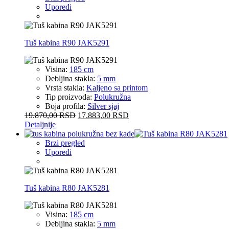
Uporedi
Tuš kabina R90 JAK5291
Visina:
185 cm
Debljina stakla:
5 mm
Vrsta stakla:
Kaljeno sa printom
Tip proizvoda:
Polukružna
Boja profila:
Silver sjaj
19.870,00
RSD
17.883,00
RSD
Detaljnije
Brzi pregled
Uporedi
Tuš kabina R80 JAK5281
Visina:
185 cm
Debljina stakla:
5 mm