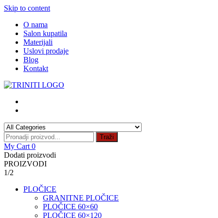
Skip to content
O nama
Salon kupatila
Materijali
Uslovi prodaje
Blog
Kontakt
Traži
My Cart
0
Dodati proizvodi
PROIZVODI
1/2
PLOČICE
GRANITNE PLOČICE
PLOČICE 60×60
PLOČICE 60×120