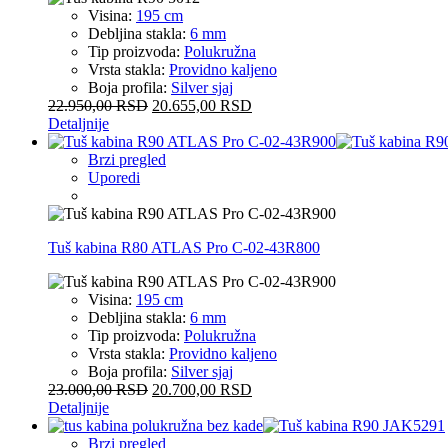
Visina:
195 cm
Debljina stakla:
6 mm
Tip proizvoda:
Polukružna
Vrsta stakla:
Providno kaljeno
Boja profila:
Silver sjaj
22.950,00
RSD
20.655,00
RSD
Detaljnije
Brzi pregled
Uporedi
Tuš kabina R80 ATLAS Pro C-02-43R800
Visina:
195 cm
Debljina stakla:
6 mm
Tip proizvoda:
Polukružna
Vrsta stakla:
Providno kaljeno
Boja profila:
Silver sjaj
23.000,00
RSD
20.700,00
RSD
Detaljnije
Brzi pregled