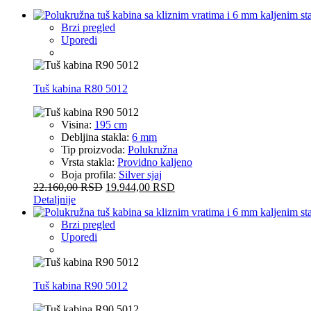
Brzi pregled
Uporedi
Tuš kabina R80 5012
Visina:
195 cm
Debljina stakla:
6 mm
Tip proizvoda:
Polukružna
Vrsta stakla:
Providno kaljeno
Boja profila:
Silver sjaj
22.160,00
RSD
19.944,00
RSD
Detaljnije
Brzi pregled
Uporedi
Tuš kabina R90 5012